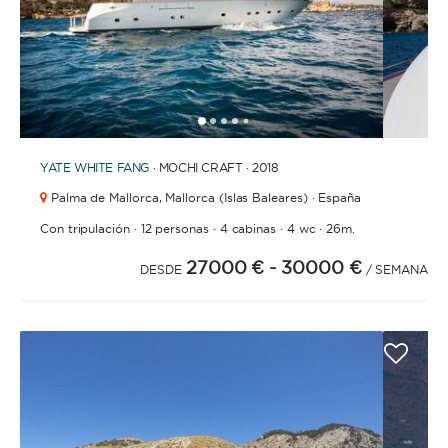
1
2
3
4
6
7
8
9
10
11
12
13
14
15
16
17
18
19
5
YATE
WHITE FANG
· MOCHI CRAFT · 2018
Palma de Mallorca,
Mallorca (Islas Baleares) · España
·
·
·
·
Con tripulación
12 personas
4 cabinas
4 wc
26m.
27000 €
- 30000 €
DESDE
/ SEMANA