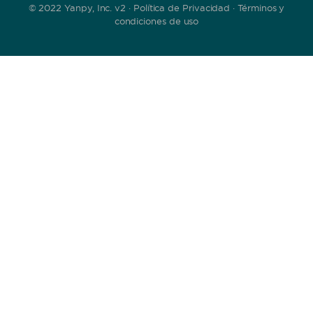
© 2022 Yanpy, Inc. v2 ·
Política de Privacidad
·
Términos y
condiciones de uso