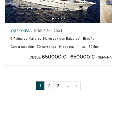
1
2
3
4
6
7
8
9
10
11
12
13
14
15
16
17
18
19
5
YATE
O'MEGA
· MITSUBISHI · 2004
Palma de Mallorca,
Mallorca (Islas Baleares) · España
·
·
·
·
Con tripulación
30 personas
14 cabinas
14 wc
82.5m.
650000 €
- 650000 €
DESDE
/ SEMANA
1
2
3
4
›