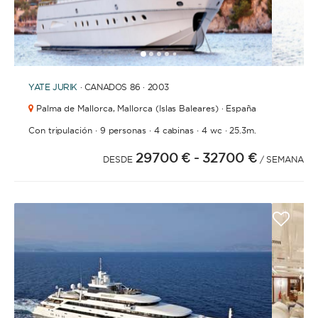
1
2
3
4
6
7
8
9
10
11
12
13
14
15
16
17
5
YATE
JURIK
· CANADOS 86 · 2003
Palma de Mallorca,
Mallorca (Islas Baleares) · España
·
·
·
·
Con tripulación
9 personas
4 cabinas
4 wc
25.3m.
29700 €
- 32700 €
DESDE
/ SEMANA