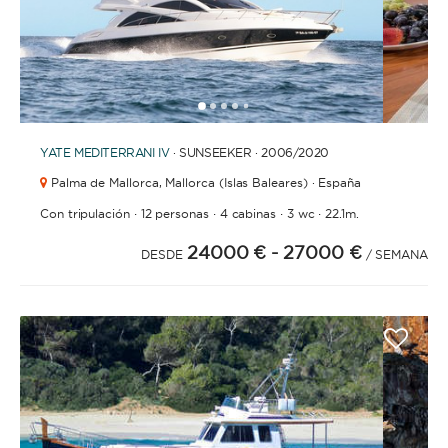
1
2
3
4
6
7
8
9
10
11
12
13
14
15
16
17
18
19
20
21
5
YATE
MEDITERRANI IV
· SUNSEEKER · 2006
/2020
Palma de Mallorca,
Mallorca (Islas Baleares) · España
·
·
·
·
Con tripulación
12 personas
4 cabinas
3 wc
22.1m.
24000 €
- 27000 €
DESDE
/ SEMANA