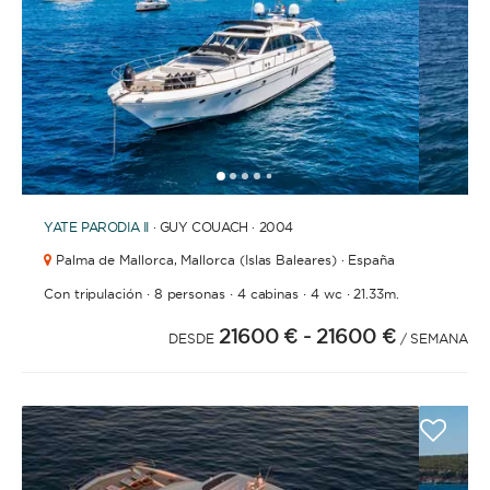
CON TRIPULACIÓN
La opción ideal para los que buscan un servicio y
experiencia de lujo. Una tripulación permanente se
encargará de todas las tareas: navegación,
limpieza, elaboración de menus, compra de
1
2
3
4
6
7
8
9
10
11
12
13
5
provisiones, cocina o incluso entretenemiento.
Para que solo te tengas que preocupar de
YATE
PARODIA II
· GUY COUACH · 2004
disfrutar.
Palma de Mallorca,
Mallorca (Islas Baleares) · España
·
·
·
·
Con tripulación
8 personas
4 cabinas
4 wc
21.33m.
ESLORA
21600 €
- 21600 €
DESDE
/ SEMANA
0
60
m.
m.
CAPACIDAD