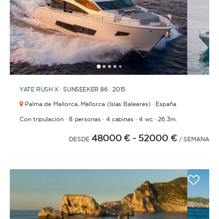
1
2
3
4
6
7
8
9
10
11
12
13
14
15
16
17
18
19
5
YATE
RUSH X
· SUNSEEKER 86 · 2015
Palma de Mallorca,
Mallorca (Islas Baleares) · España
·
·
·
·
Con tripulación
8 personas
4 cabinas
4 wc
26.3m.
48000 €
- 52000 €
DESDE
/ SEMANA