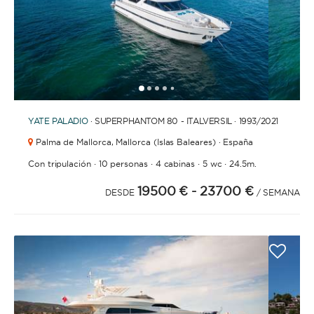
1
2
3
4
6
7
8
9
10
11
12
13
14
15
16
17
18
19
5
YATE
PALADIO
· SUPERPHANTOM 80 - ITALVERSIL · 1993
/2021
Palma de Mallorca,
Mallorca (Islas Baleares) · España
·
·
·
·
Con tripulación
10 personas
4 cabinas
5 wc
24.5m.
19500 €
- 23700 €
DESDE
/ SEMANA