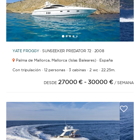
1
2
3
4
6
7
8
9
10
11
12
13
14
5
YATE
FROGGY
· SUNSEEKER PREDATOR 72 · 2008
Palma de Mallorca,
Mallorca (Islas Baleares) · España
·
·
·
·
Con tripulación
12 personas
3 cabinas
2 wc
22.25m.
27000 €
- 30000 €
DESDE
/ SEMANA