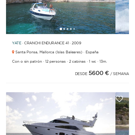
1
2
3
4
6
7
8
9
10
11
12
13
14
15
16
17
5
YATE
· CRANCHI ENDURANCE 41 · 2009
Santa Ponsa,
Mallorca (Islas Baleares) · España
·
·
·
·
Con o sin patrón
12 personas
2 cabinas
1 wc
13m.
5600 €
DESDE
/ SEMANA