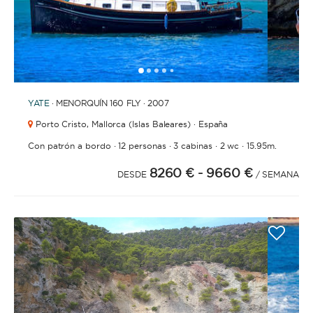
1
2
3
4
6
7
8
5
YATE
· MENORQUÍN 160 FLY · 2007
Porto Cristo,
Mallorca (Islas Baleares) · España
·
·
·
·
Con patrón a bordo
12 personas
3 cabinas
2 wc
15.95m.
8260 €
- 9660 €
DESDE
/ SEMANA