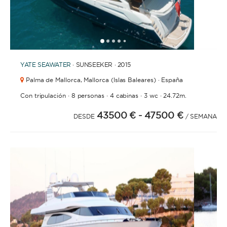
1
2
3
4
6
7
8
9
10
11
12
13
14
15
16
17
5
YATE
SEAWATER
· SUNSEEKER · 2015
Palma de Mallorca,
Mallorca (Islas Baleares) · España
·
·
·
·
Con tripulación
8 personas
4 cabinas
3 wc
24.72m.
43500 €
- 47500 €
DESDE
/ SEMANA