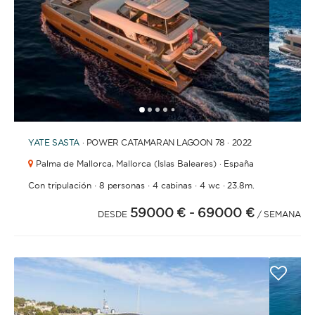
BAÑOS
1
2
3
4
6
7
8
9
10
11
12
13
14
15
16
17
18
5
YATE
SASTA
· POWER CATAMARAN LAGOON 78 · 2022
AÑO DE CONSTRUCCIÓN / RENOVACIÓN
Palma de Mallorca,
Mallorca (Islas Baleares) · España
·
·
·
·
Con tripulación
8 personas
4 cabinas
4 wc
23.8m.
59000 €
- 69000 €
DESDE
/ SEMANA
ORDENAR POR