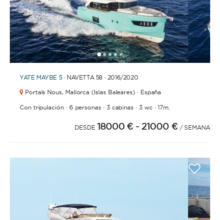
1
2
3
4
6
7
8
9
10
11
12
13
14
15
16
17
5
YATE
MAYBE 5
· NAVETTA 58 · 2016
/2020
Portals Nous,
Mallorca (Islas Baleares) · España
·
·
·
·
Con tripulación
6 personas
3 cabinas
3 wc
17m.
18000 €
- 21000 €
DESDE
/ SEMANA