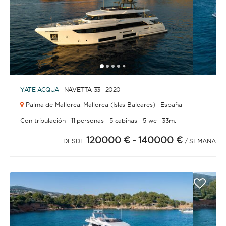
1
2
3
4
6
7
8
9
10
11
12
13
14
15
5
YATE
ACQUA
· NAVETTA 33 · 2020
Palma de Mallorca,
Mallorca (Islas Baleares) · España
·
·
·
·
Con tripulación
11 personas
5 cabinas
5 wc
33m.
120000 €
- 140000 €
DESDE
/ SEMANA