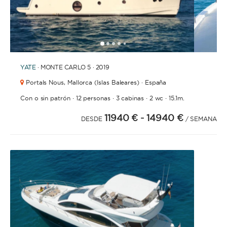
1
2
3
4
6
7
8
9
5
YATE
· MONTE CARLO 5 · 2019
Portals Nous,
Mallorca (Islas Baleares) · España
·
·
·
·
Con o sin patrón
12 personas
3 cabinas
2 wc
15.1m.
11940 €
- 14940 €
DESDE
/ SEMANA