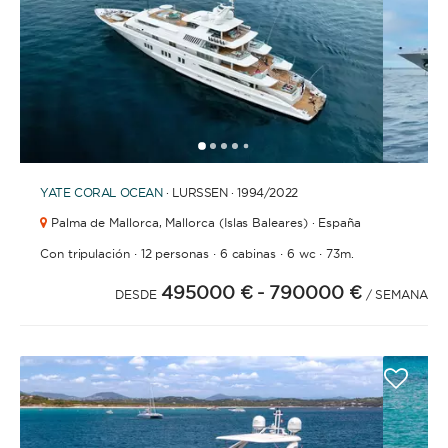
1
2
3
4
6
7
8
9
10
11
12
13
14
15
16
17
18
19
20
21
2
5
YATE
CORAL OCEAN
· LURSSEN · 1994
/2022
Palma de Mallorca,
Mallorca (Islas Baleares) · España
·
·
·
·
Con tripulación
12 personas
6 cabinas
6 wc
73m.
495000 €
- 790000 €
DESDE
/ SEMANA