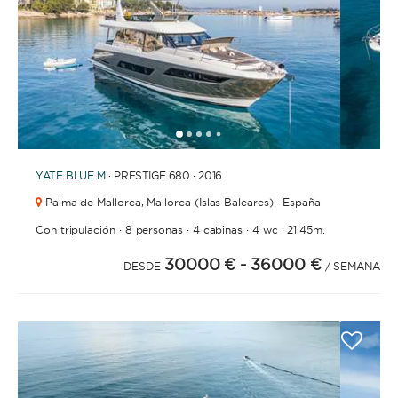
1
2
3
4
6
7
8
9
10
11
12
13
14
15
16
17
18
19
5
YATE
BLUE M
· PRESTIGE 680 · 2016
Palma de Mallorca,
Mallorca (Islas Baleares) · España
·
·
·
·
Con tripulación
8 personas
4 cabinas
4 wc
21.45m.
30000 €
- 36000 €
DESDE
/ SEMANA