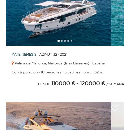
1
2
3
4
6
7
8
9
10
11
12
13
14
15
16
17
18
19
20
21
2
5
YATE
NEMESIS
· AZIMUT 32 · 2021
Palma de Mallorca,
Mallorca (Islas Baleares) · España
·
·
·
·
Con tripulación
10 personas
5 cabinas
5 wc
32m.
110000 €
- 120000 €
DESDE
/ SEMANA