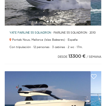
1
2
3
4
6
7
8
5
YATE
FAIRLINE 55 SQUADRON
· FAIRLINE 55 SQUADRON · 2010
Portals Nous,
Mallorca (Islas Baleares) · España
·
·
·
·
Con tripulación
12 personas
3 cabinas
2 wc
17m.
13300 €
DESDE
/ SEMANA