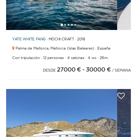
1
2
3
4
6
7
8
9
10
11
12
13
14
15
16
17
18
19
5
YATE
WHITE FANG
· MOCHI CRAFT · 2018
Palma de Mallorca,
Mallorca (Islas Baleares) · España
·
·
·
·
Con tripulación
12 personas
4 cabinas
4 wc
26m.
27000 €
- 30000 €
DESDE
/ SEMANA