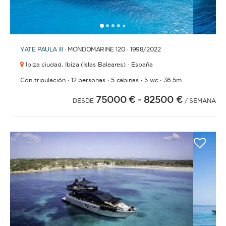
1
2
3
4
6
7
8
9
10
11
12
13
14
15
16
17
18
5
YATE
PAULA III
· MONDOMARINE 120 · 1998
/2022
Ibiza ciudad,
Ibiza (Islas Baleares) · España
·
·
·
·
Con tripulación
12 personas
5 cabinas
5 wc
36.5m.
75000 €
- 82500 €
DESDE
/ SEMANA