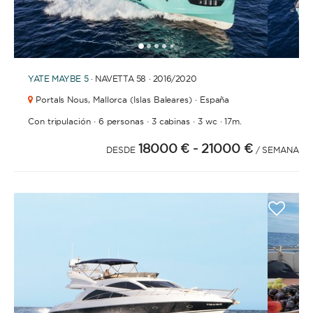
1
2
3
4
6
7
8
9
10
11
12
13
14
15
16
17
5
YATE
MAYBE 5
· NAVETTA 58 · 2016
/2020
Portals Nous,
Mallorca (Islas Baleares) · España
·
·
·
·
Con tripulación
6 personas
3 cabinas
3 wc
17m.
18000 €
- 21000 €
DESDE
/ SEMANA