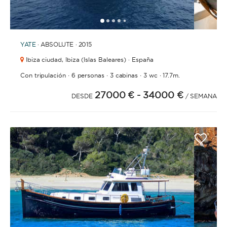
1
2
3
4
6
7
8
9
10
11
12
13
14
5
YATE
· ABSOLUTE · 2015
Ibiza ciudad,
Ibiza (Islas Baleares) · España
·
·
·
·
Con tripulación
6 personas
3 cabinas
3 wc
17.7m.
27000 €
- 34000 €
DESDE
/ SEMANA