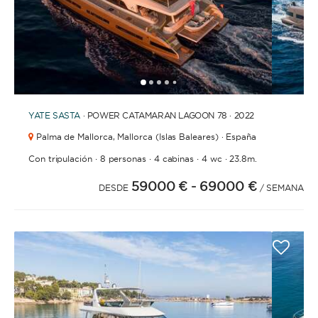
BAÑOS
1
2
3
4
6
7
8
9
10
11
12
13
14
15
16
17
18
5
YATE
SASTA
· POWER CATAMARAN LAGOON 78 · 2022
Palma de Mallorca,
Mallorca (Islas Baleares) · España
AÑO DE CONSTRUCCIÓN / RENOVACIÓN
·
·
·
·
Con tripulación
8 personas
4 cabinas
4 wc
23.8m.
59000 €
- 69000 €
DESDE
/ SEMANA
ORDENAR POR