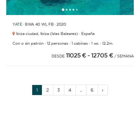
1
2
3
4
6
7
8
9
10
5
YATE
· BWA 40 WL FB · 2020
Ibiza ciudad,
Ibiza (Islas Baleares) · España
·
·
·
·
Con o sin patrón
12 personas
1 cabinas
1 wc
12.2m.
11025 €
- 12705 €
DESDE
/ SEMANA
1
2
3
4
...
6
›