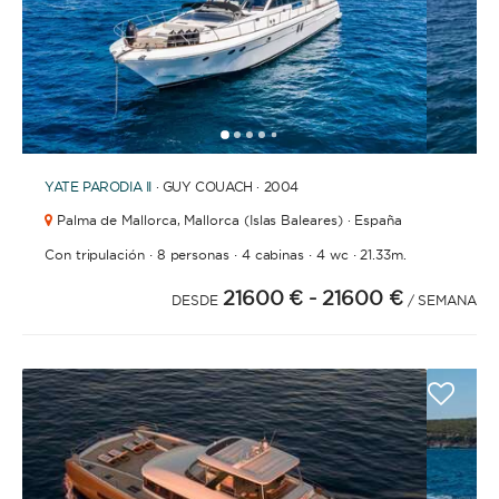
CON TRIPULACIÓN
La opción ideal para los que buscan un servicio y
experiencia de lujo. Una tripulación permanente se
1
2
3
4
6
7
8
9
10
11
12
13
5
encargará de todas las tareas: navegación,
limpieza, elaboración de menus, compra de
YATE
PARODIA II
· GUY COUACH · 2004
provisiones, cocina o incluso entretenemiento.
Para que solo te tengas que preocupar de
Palma de Mallorca,
Mallorca (Islas Baleares) · España
disfrutar.
·
·
·
·
Con tripulación
8 personas
4 cabinas
4 wc
21.33m.
21600 €
- 21600 €
DESDE
/ SEMANA
ESLORA
0
60
m.
m.
CAPACIDAD