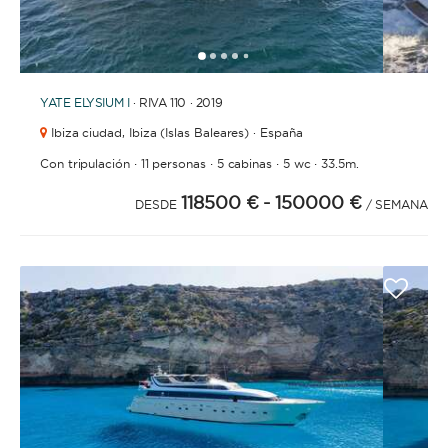
1
2
3
4
6
7
8
9
10
11
12
13
14
15
16
17
18
19
5
YATE
ELYSIUM I
· RIVA 110 · 2019
Ibiza ciudad,
Ibiza (Islas Baleares) · España
·
·
·
·
Con tripulación
11 personas
5 cabinas
5 wc
33.5m.
118500 €
- 150000 €
DESDE
/ SEMANA