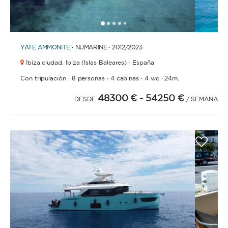
1
2
3
4
6
7
8
9
10
11
12
13
14
15
16
17
5
YATE
AMMONITE
· NUMARINE · 2012
/2023
Ibiza ciudad,
Ibiza (Islas Baleares) · España
·
·
·
·
Con tripulación
8 personas
4 cabinas
4 wc
24m.
48300 €
- 54250 €
DESDE
/ SEMANA