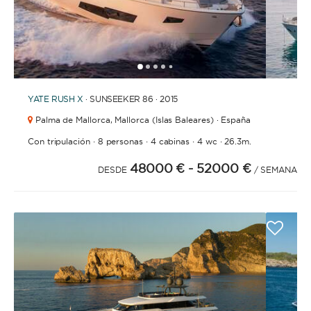
1
2
3
4
6
7
8
9
10
11
12
13
14
15
16
17
18
19
5
YATE
RUSH X
· SUNSEEKER 86 · 2015
Palma de Mallorca,
Mallorca (Islas Baleares) · España
·
·
·
·
Con tripulación
8 personas
4 cabinas
4 wc
26.3m.
48000 €
- 52000 €
DESDE
/ SEMANA