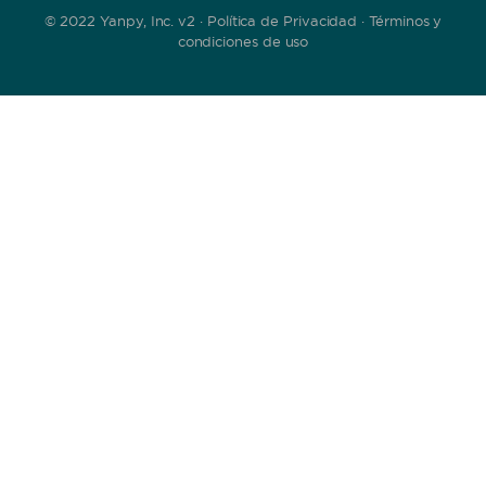
© 2022 Yanpy, Inc. v2 ·
Política de Privacidad
·
Términos y
condiciones de uso