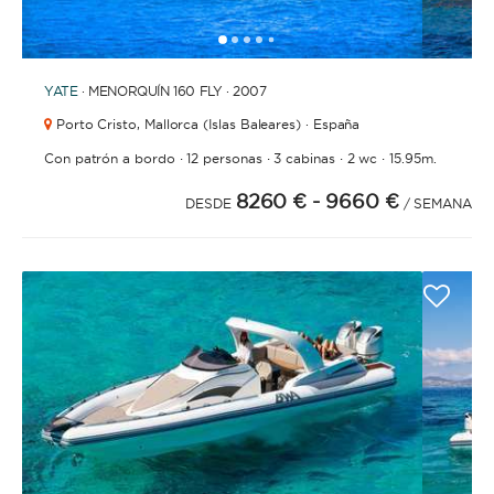
1
2
3
4
6
7
8
5
YATE
· MENORQUÍN 160 FLY · 2007
Porto Cristo,
Mallorca (Islas Baleares) · España
·
·
·
·
Con patrón a bordo
12 personas
3 cabinas
2 wc
15.95m.
8260 €
- 9660 €
DESDE
/ SEMANA