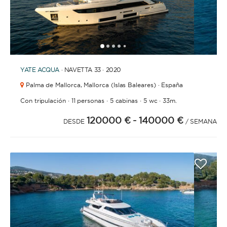
1
2
3
4
6
7
8
9
10
11
12
13
14
15
5
YATE
ACQUA
· NAVETTA 33 · 2020
Palma de Mallorca,
Mallorca (Islas Baleares) · España
·
·
·
·
Con tripulación
11 personas
5 cabinas
5 wc
33m.
120000 €
- 140000 €
DESDE
/ SEMANA