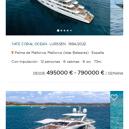
1
2
3
4
6
7
8
9
10
11
12
13
14
15
16
17
18
19
20
21
2
5
YATE
CORAL OCEAN
· LURSSEN · 1994
/2022
Palma de Mallorca,
Mallorca (Islas Baleares) · España
·
·
·
·
Con tripulación
12 personas
6 cabinas
6 wc
73m.
495000 €
- 790000 €
DESDE
/ SEMANA