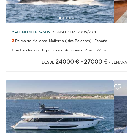
1
2
3
4
6
7
8
9
10
11
12
13
14
15
16
17
18
19
20
21
5
YATE
MEDITERRANI IV
· SUNSEEKER · 2006
/2020
Palma de Mallorca,
Mallorca (Islas Baleares) · España
·
·
·
·
Con tripulación
12 personas
4 cabinas
3 wc
22.1m.
24000 €
- 27000 €
DESDE
/ SEMANA