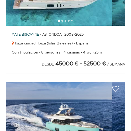
1
2
3
4
6
7
8
9
10
11
12
13
14
15
16
17
18
5
YATE
BISCAYNE
· ASTONDOA · 2008
/2025
Ibiza ciudad,
Ibiza (Islas Baleares) · España
·
·
·
·
Con tripulación
8 personas
4 cabinas
4 wc
23m.
45000 €
- 52500 €
DESDE
/ SEMANA