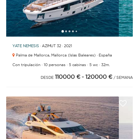
1
2
3
4
6
7
8
9
10
11
12
13
14
15
16
17
18
19
20
21
2
5
YATE
NEMESIS
· AZIMUT 32 · 2021
Palma de Mallorca,
Mallorca (Islas Baleares) · España
·
·
·
·
Con tripulación
10 personas
5 cabinas
5 wc
32m.
110000 €
- 120000 €
DESDE
/ SEMANA