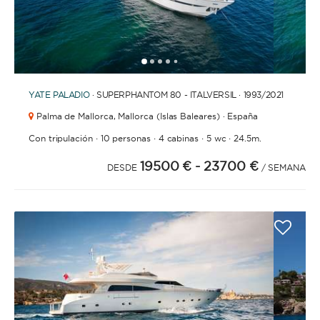
1
2
3
4
6
7
8
9
10
11
12
13
14
15
16
17
18
19
5
YATE
PALADIO
· SUPERPHANTOM 80 - ITALVERSIL · 1993
/2021
Palma de Mallorca,
Mallorca (Islas Baleares) · España
·
·
·
·
Con tripulación
10 personas
4 cabinas
5 wc
24.5m.
19500 €
- 23700 €
DESDE
/ SEMANA