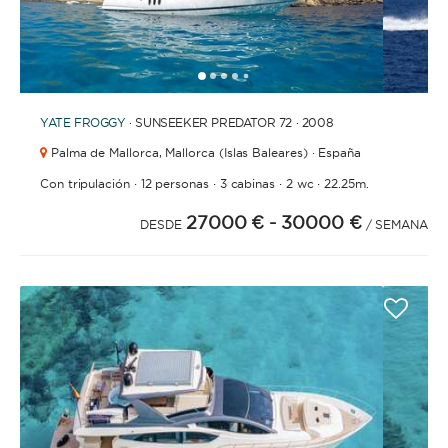
1
2
3
4
6
7
8
9
10
11
12
13
14
5
YATE
FROGGY
· SUNSEEKER PREDATOR 72 · 2008
Palma de Mallorca,
Mallorca (Islas Baleares) · España
·
·
·
·
Con tripulación
12 personas
3 cabinas
2 wc
22.25m.
27000 €
- 30000 €
DESDE
/ SEMANA