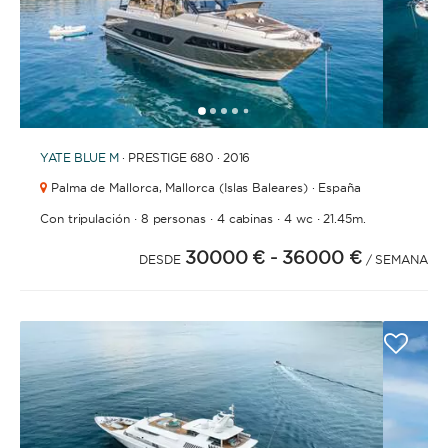
1
2
3
4
6
7
8
9
10
11
12
13
14
15
16
17
18
19
5
YATE
BLUE M
· PRESTIGE 680 · 2016
Palma de Mallorca,
Mallorca (Islas Baleares) · España
·
·
·
·
Con tripulación
8 personas
4 cabinas
4 wc
21.45m.
30000 €
- 36000 €
DESDE
/ SEMANA