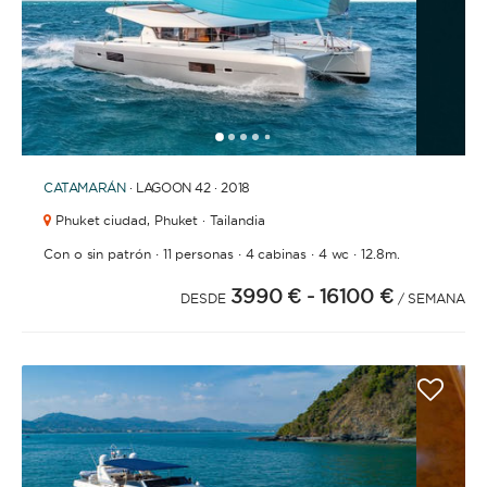
1
2
3
4
6
7
8
9
10
11
12
5
CATAMARÁN
· LAGOON 42 · 2018
Phuket ciudad,
Phuket · Tailandia
·
·
·
·
Con o sin patrón
11 personas
4 cabinas
4 wc
12.8m.
3990 €
- 16100 €
DESDE
/ SEMANA