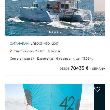
1
2
3
4
6
7
8
9
10
11
5
CATAMARÁN
· LAGOON 450 · 2017
Phuket ciudad,
Phuket · Tailandia
·
·
·
·
Con o sin patrón
12 personas
6 cabinas
4 wc
13.96m.
78435 €
DESDE
/ SEMANA