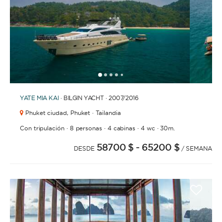
1
2
3
4
6
7
8
9
10
11
12
13
14
15
5
YATE
MIA KAI
· BILGIN YACHT · 2007
/2016
Phuket ciudad,
Phuket · Tailandia
·
·
·
·
Con tripulación
8 personas
4 cabinas
4 wc
30m.
58700 $
- 65200 $
DESDE
/ SEMANA