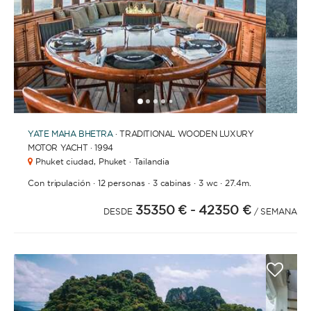
1
2
3
4
6
7
8
9
10
11
12
13
5
YATE
MAHA BHETRA
· TRADITIONAL WOODEN LUXURY
MOTOR YACHT · 1994
Phuket ciudad,
Phuket · Tailandia
·
·
·
·
Con tripulación
12 personas
3 cabinas
3 wc
27.4m.
35350 €
- 42350 €
DESDE
/ SEMANA