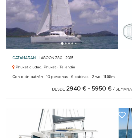
1
2
3
4
6
7
8
5
CATAMARÁN
· LAGOON 380 · 2015
Phuket ciudad,
Phuket · Tailandia
·
·
·
·
Con o sin patrón
10 personas
6 cabinas
2 wc
11.55m.
2940 €
- 5950 €
DESDE
/ SEMANA