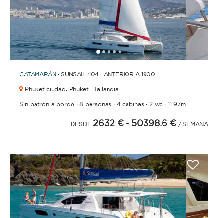
1
2
3
4
6
7
8
9
10
11
12
13
14
15
16
17
18
19
20
21
5
CATAMARÁN
· SUNSAIL 404 · ANTERIOR A 1900
Phuket ciudad,
Phuket · Tailandia
·
·
·
·
Sin patrón a bordo
8 personas
4 cabinas
2 wc
11.97m.
2632 €
- 50398.6 €
DESDE
/ SEMANA