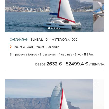
1
2
3
4
6
7
8
9
10
11
12
13
14
15
16
17
18
19
20
21
5
CATAMARÁN
· SUNSAIL 404 · ANTERIOR A 1900
Phuket ciudad,
Phuket · Tailandia
·
·
·
·
Sin patrón a bordo
8 personas
4 cabinas
2 wc
11.97m.
2632 €
- 52499.4 €
DESDE
/ SEMANA