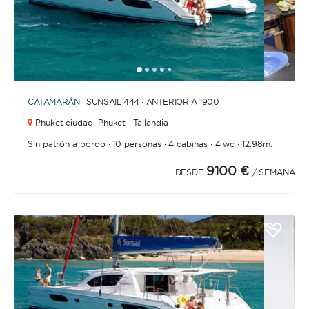
1
2
3
4
6
7
8
9
10
11
12
13
14
15
16
17
18
19
5
CATAMARÁN
· SUNSAIL 444 · ANTERIOR A 1900
Phuket ciudad,
Phuket · Tailandia
·
·
·
·
Sin patrón a bordo
10 personas
4 cabinas
4 wc
12.98m.
9100 €
DESDE
/ SEMANA