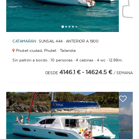
1
2
3
4
6
7
8
9
10
11
12
13
14
15
16
17
18
19
5
CATAMARÁN
· SUNSAIL 444 · ANTERIOR A 1900
Phuket ciudad,
Phuket · Tailandia
·
·
·
·
Sin patrón a bordo
10 personas
4 cabinas
4 wc
12.98m.
4146.1 €
- 14624.5 €
DESDE
/ SEMANA