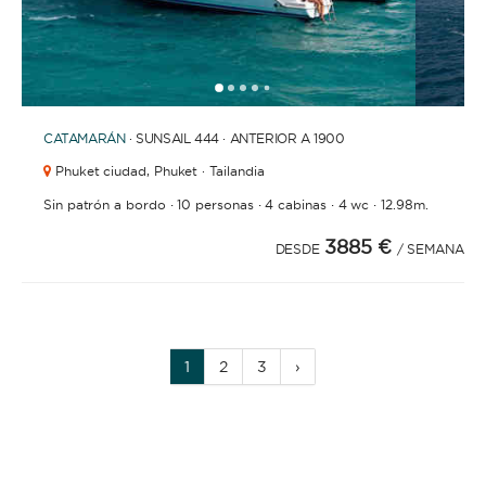
1
2
3
4
6
7
8
9
10
11
12
13
14
15
16
17
18
19
5
CATAMARÁN
· SUNSAIL 444 · ANTERIOR A 1900
Phuket ciudad,
Phuket · Tailandia
·
·
·
·
Sin patrón a bordo
10 personas
4 cabinas
4 wc
12.98m.
3885 €
DESDE
/ SEMANA
1
2
3
›