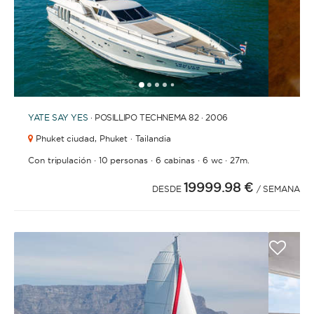
1
2
3
4
6
7
8
9
10
11
12
13
14
15
16
17
18
19
20
21
2
5
YATE
SAY YES
· POSILLIPO TECHNEMA 82 · 2006
Phuket ciudad,
Phuket · Tailandia
·
·
·
·
Con tripulación
10 personas
6 cabinas
6 wc
27m.
19999.98 €
DESDE
/ SEMANA