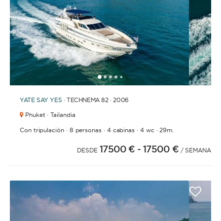
BAÑOS
1
2
3
4
6
7
8
9
10
11
12
13
5
YATE
SAY YES
· TECHNEMA 82 · 2006
AÑO DE CONSTRUCCIÓN / RENOVACIÓN
Phuket · Tailandia
·
·
·
·
Con tripulación
8 personas
4 cabinas
4 wc
29m.
17500 €
- 17500 €
DESDE
/ SEMANA
ORDENAR POR