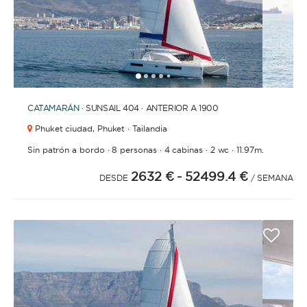
1
2
3
4
6
7
8
9
10
11
12
13
14
15
16
17
18
19
20
21
5
CATAMARÁN
· SUNSAIL 404 · ANTERIOR A 1900
Phuket ciudad,
Phuket · Tailandia
·
·
·
·
Sin patrón a bordo
8 personas
4 cabinas
2 wc
11.97m.
2632 €
- 52499.4 €
DESDE
/ SEMANA