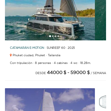
1
2
3
4
6
7
8
9
10
11
12
13
14
5
CATAMARÁN
E-MOTION
· SUNREEF 60 · 2025
Phuket ciudad,
Phuket · Tailandia
·
·
·
·
Con tripulación
8 personas
4 cabinas
4 wc
18.28m.
44000 $
- 59000 $
DESDE
/ SEMANA