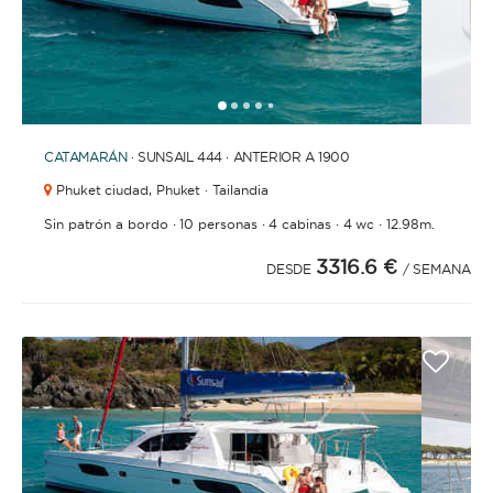
1
2
3
4
6
7
8
9
10
11
12
13
14
15
16
17
18
19
5
CATAMARÁN
· SUNSAIL 444 · ANTERIOR A 1900
Phuket ciudad,
Phuket · Tailandia
·
·
·
·
Sin patrón a bordo
10 personas
4 cabinas
4 wc
12.98m.
3316.6 €
DESDE
/ SEMANA