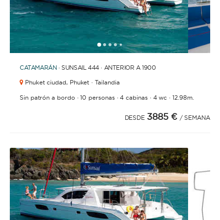
1
2
3
4
6
7
8
9
10
11
12
13
14
15
16
17
18
19
5
CATAMARÁN
· SUNSAIL 444 · ANTERIOR A 1900
Phuket ciudad,
Phuket · Tailandia
·
·
·
·
Sin patrón a bordo
10 personas
4 cabinas
4 wc
12.98m.
3885 €
DESDE
/ SEMANA