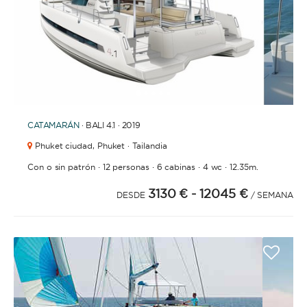
1
2
3
4
6
7
8
5
CATAMARÁN
· BALI 4.1 · 2019
Phuket ciudad,
Phuket · Tailandia
·
·
·
·
Con o sin patrón
12 personas
6 cabinas
4 wc
12.35m.
3130 €
- 12045 €
DESDE
/ SEMANA