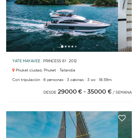
1
2
3
4
6
7
8
9
10
5
YATE
MAYAVEE
· PRINCESS 61 · 2012
Phuket ciudad,
Phuket · Tailandia
·
·
·
·
Con tripulación
6 personas
3 cabinas
3 wc
18.59m.
29000 €
- 35000 €
DESDE
/ SEMANA