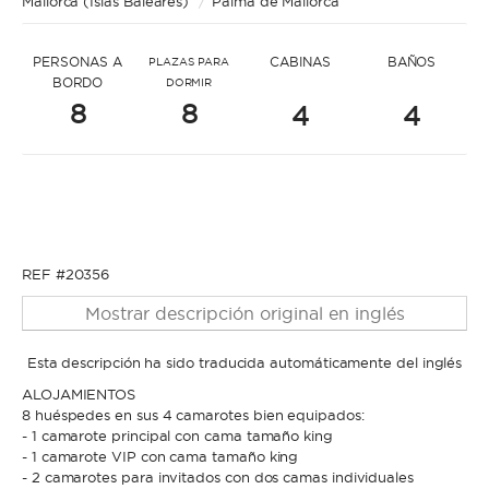
Mallorca (Islas Baleares)
* Mensaje para Eduard
/
Palma de Mallorca
PERSONAS A
CABINAS
BAÑOS
PLAZAS PARA
BORDO
DORMIR
8
8
4
4
* Nombre
* Nombre
REF #20356
* Apellidos
Mostrar descripción original en inglés
* Apellidos
Esta descripción ha sido traducida automáticamente del inglés
ALOJAMIENTOS
* Correo electrónico
8 huéspedes en sus 4 camarotes bien equipados:
- 1 camarote principal con cama tamaño king
- 1 camarote VIP con cama tamaño king
* Correo electrónico
- 2 camarotes para invitados con dos camas individuales
* Teléfono