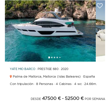
1
2
3
4
6
7
8
9
10
11
12
13
14
15
16
17
18
19
20
21
5
YATE
MIO BARCO
· PRESTIGE 680 · 2020
Palma de Mallorca,
Mallorca (Islas Baleares) · España
Con tripulación
·
8 Personas
·
4 Cabinas
·
4 wc
·
24.66m.
47500 €
- 52500 €
DESDE
POR SEMANA