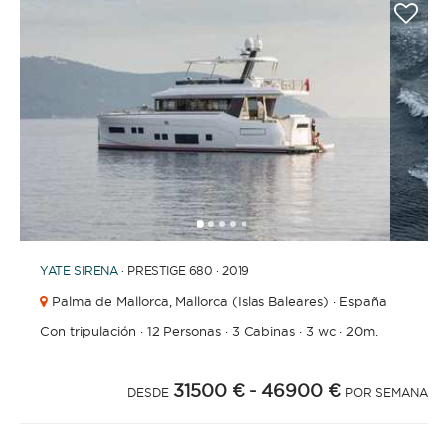
1
2
3
4
6
7
8
9
5
YATE
SIRENA
· PRESTIGE 680 · 2019
Palma de Mallorca,
Mallorca (Islas Baleares) · España
Con tripulación
·
12 Personas
·
3 Cabinas
·
3 wc
·
20m.
31500 €
- 46900 €
DESDE
POR SEMANA