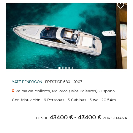
1
2
3
4
6
7
8
9
10
11
12
13
14
15
16
17
18
19
20
21
2
5
YATE
PENDRGON
· PRESTIGE 680 · 2007
Palma de Mallorca,
Mallorca (Islas Baleares) · España
Con tripulación
·
6 Personas
·
3 Cabinas
·
3 wc
·
20.54m.
43400 €
- 43400 €
DESDE
POR SEMANA