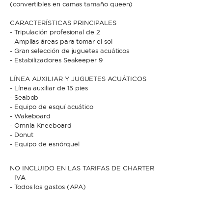
(convertibles en camas tamaño queen)
CARACTERÍSTICAS PRINCIPALES
* Teléfono
- Tripulación profesional de 2
Al enviar esta solicitud, aceptas los
Términos y condiciones de uso
y la
- Amplias áreas para tomar el sol
Política de Privacidad
.
- Gran selección de juguetes acuáticos
- Estabilizadores Seakeeper 9
Al enviar esta solicitud, aceptas los
Términos y condiciones de uso
y la
Política de Privacidad
.
LÍNEA AUXILIAR Y JUGUETES ACUÁTICOS
- Línea auxiliar de 15 pies
- Seabob
- Equipo de esquí acuático
- Wakeboard
- Omnia Kneeboard
- Donut
- Equipo de esnórquel
NO INCLUIDO EN LAS TARIFAS DE CHARTER
- IVA
- Todos los gastos (APA)