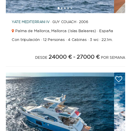
1
2
3
4
6
7
8
9
10
11
12
13
14
15
16
17
18
19
20
21
5
YATE
MEDITERRANI IV
· GUY COUACH · 2006
Palma de Mallorca,
Mallorca (Islas Baleares) · España
Con tripulación
·
12 Personas
·
4 Cabinas
·
3 wc
·
22.1m.
24000 €
- 27000 €
DESDE
POR SEMANA