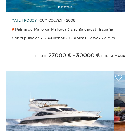
1
2
3
4
6
7
8
9
10
11
12
13
14
5
YATE
FROGGY
· GUY COUACH · 2008
Palma de Mallorca,
Mallorca (Islas Baleares) · España
Con tripulación
·
12 Personas
·
3 Cabinas
·
2 wc
·
22.25m.
27000 €
- 30000 €
DESDE
POR SEMANA