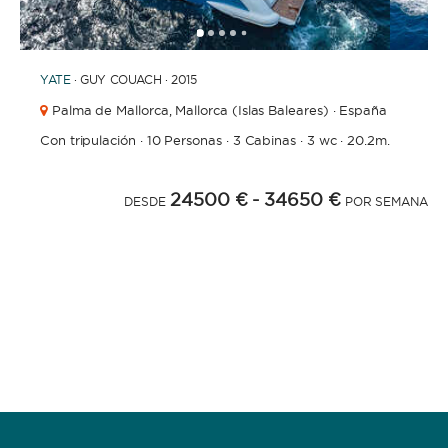
1
2
3
4
6
7
8
9
10
11
12
13
14
15
16
5
YATE
· GUY COUACH · 2015
Palma de Mallorca,
Mallorca (Islas Baleares) · España
Con tripulación
·
10 Personas
·
3 Cabinas
·
3 wc
·
20.2m.
24500 €
- 34650 €
DESDE
POR SEMANA