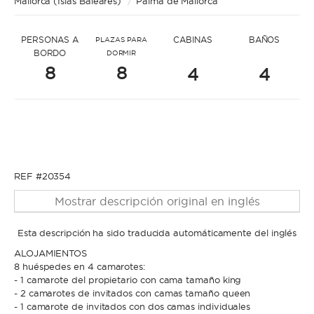
Mallorca (Islas Baleares)
* Mensaje para Eduard
/
Palma de Mallorca
PERSONAS A
CABINAS
BAÑOS
PLAZAS PARA
BORDO
DORMIR
8
8
4
4
* Nombre
* Nombre
REF #20354
* Apellidos
Mostrar descripción original en inglés
* Apellidos
Esta descripción ha sido traducida automáticamente del inglés
ALOJAMIENTOS
* Correo electrónico
8 huéspedes en 4 camarotes:
- 1 camarote del propietario con cama tamaño king
- 2 camarotes de invitados con camas tamaño queen
* Correo electrónico
- 1 camarote de invitados con dos camas individuales
* Teléfono