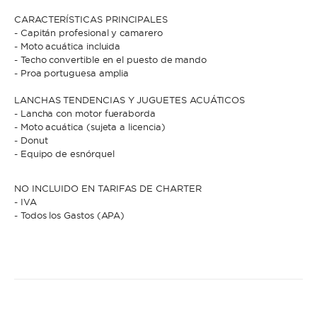
CARACTERÍSTICAS PRINCIPALES
- Capitán profesional y camarero
* Teléfono
- Moto acuática incluida
Al enviar esta solicitud, aceptas los
Términos y condiciones de uso
y la
- Techo convertible en el puesto de mando
Política de Privacidad
.
- Proa portuguesa amplia
Al enviar esta solicitud, aceptas los
Términos y condiciones de uso
y la
LANCHAS TENDENCIAS Y JUGUETES ACUÁTICOS
Política de Privacidad
.
- Lancha con motor fueraborda
- Moto acuática (sujeta a licencia)
- Donut
- Equipo de esnórquel
NO INCLUIDO EN TARIFAS DE CHARTER
- IVA
- Todos los Gastos (APA)