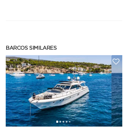
BARCOS SIMILARES
1
2
3
4
6
7
8
9
10
11
12
13
5