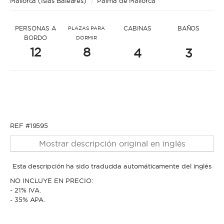
Mallorca (Islas Baleares)
* Mensaje para Stephanie
/
Palma de Mallorca
PERSONAS A
CABINAS
BAÑOS
PLAZAS PARA
BORDO
DORMIR
12
8
4
3
* Nombre
* Nombre
REF #19595
* Apellidos
Mostrar descripción original en inglés
* Apellidos
Esta descripción ha sido traducida automáticamente del inglés
NO INCLUYE EN PRECIO:
* Correo electrónico
- 21% IVA.
- 35% APA.
* Correo electrónico
* Teléfono