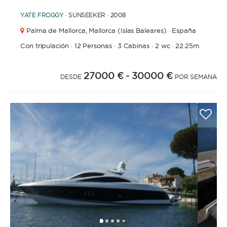
YATE
FROGGY
· SUNSEEKER · 2008
Palma de Mallorca,
Mallorca (Islas Baleares) · España
Con tripulación
·
12 Personas
·
3 Cabinas
·
2 wc
·
22.25m.
27000 €
- 30000 €
DESDE
POR SEMANA
1
2
3
4
6
7
8
9
10
11
12
13
14
15
16
17
18
5