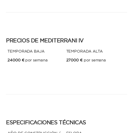
* Teléfono
Al enviar esta solicitud, aceptas los
Términos y condiciones de uso
y la
Política de Privacidad
.
Al enviar esta solicitud, aceptas los
Términos y condiciones de uso
y la
PRECIOS DE MEDITERRANI IV
Política de Privacidad
.
TEMPORADA BAJA
TEMPORADA ALTA
24000 €
por semana
27000 €
por semana
ESPECIFICACIONES TÉCNICAS