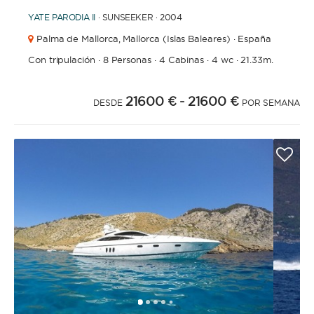
YATE
PARODIA II
· SUNSEEKER · 2004
Palma de Mallorca,
Mallorca (Islas Baleares) · España
Con tripulación
·
8 Personas
·
4 Cabinas
·
4 wc
·
21.33m.
21600 €
- 21600 €
DESDE
POR SEMANA
1
2
3
4
6
7
8
9
10
11
12
13
14
5