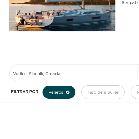
Sin pat
1
2
3
FILTRAR POR
Veleros
Tipo de alquiler
M