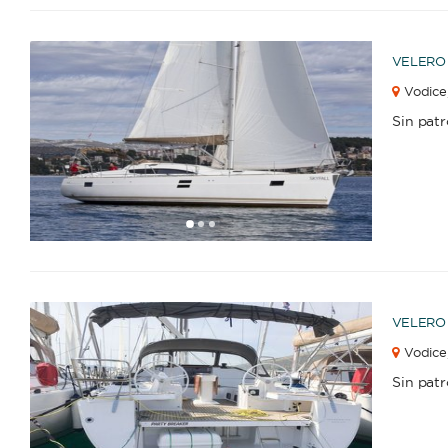
VELERO
Vodice
Sin pat
1
2
3
VELERO
Vodice
Catamarán
Goleta
Sin pat