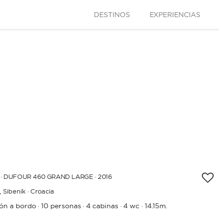
DESTINOS
EXPERIENCIAS
· DUFOUR 460 GRAND LARGE · 2016
,
Sibenik · Croacia
rón a bordo
10 personas
4 cabinas
4 wc
14.15m.
·
·
·
·