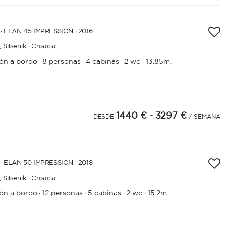
· ELAN 45 IMPRESSION · 2016
,
Sibenik · Croacia
rón a bordo
8 personas
4 cabinas
2 wc
13.85m.
·
·
·
·
1440 €
- 3297 €
DESDE
/ SEMANA
ESLORA
· ELAN 50 IMPRESSION · 2018
0
60
m.
m.
,
Sibenik · Croacia
rón a bordo
12 personas
5 cabinas
2 wc
15.2m.
·
·
·
·
CAPACIDAD
BAÑOS