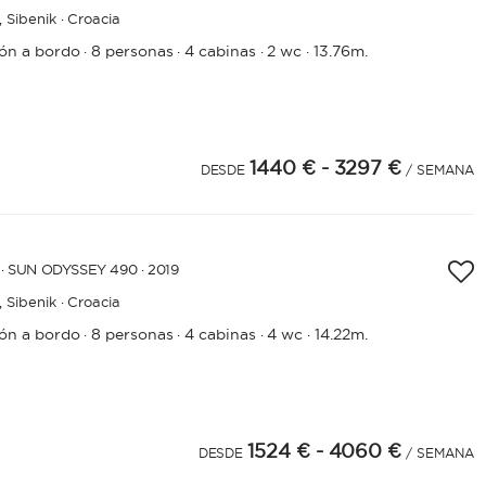
,
Sibenik · Croacia
rón a bordo
8 personas
4 cabinas
2 wc
13.76m.
·
·
·
·
1440 €
- 3297 €
DESDE
/ SEMANA
· SUN ODYSSEY 490 · 2019
,
Sibenik · Croacia
rón a bordo
8 personas
4 cabinas
4 wc
14.22m.
·
·
·
·
1524 €
- 4060 €
DESDE
/ SEMANA