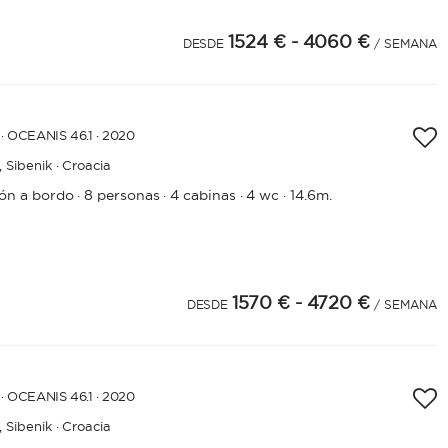
1524 €
- 4060 €
DESDE
/ SEMANA
AÑO DE CONSTRUCCIÓN / RENOVACIÓN
· OCEANIS 46.1 · 2020
CAR
,
Sibenik · Croacia
APLICAR
rón a bordo
8 personas
4 cabinas
4 wc
14.6m.
·
·
·
·
1570 €
- 4720 €
DESDE
/ SEMANA
· OCEANIS 46.1 · 2020
,
Sibenik · Croacia