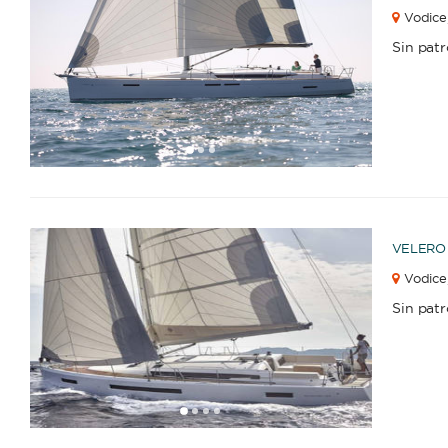
Vodice
Sin pat
1
2
3
VELERO
Vodice
Sin pat
1
2
3
4