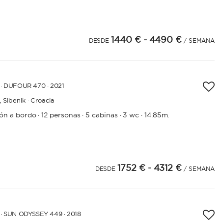
1440 €
- 4490 €
DESDE
/ SEMANA
· DUFOUR 470 · 2021
,
Sibenik · Croacia
rón a bordo
12 personas
5 cabinas
3 wc
14.85m.
·
·
·
·
1752 €
- 4312 €
DESDE
/ SEMANA
· SUN ODYSSEY 449 · 2018