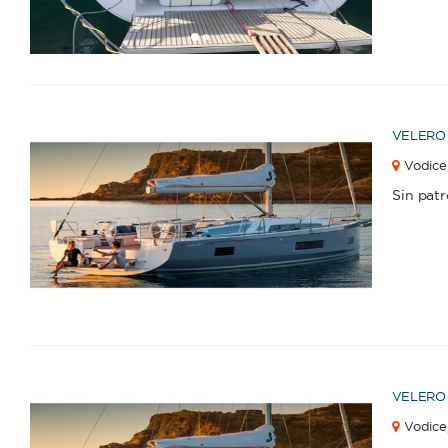
1
2
Velero
Yate
VELERO
APLI
Vodice
Sin pat
1
2
3
VELERO
Vodice