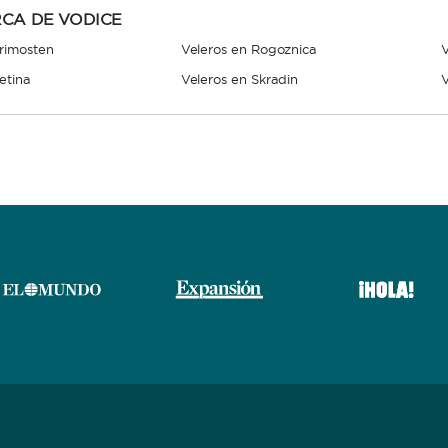
CA DE VODICE
Primosten
Veleros en Rogoznica
V
etina
Veleros en Skradin
V