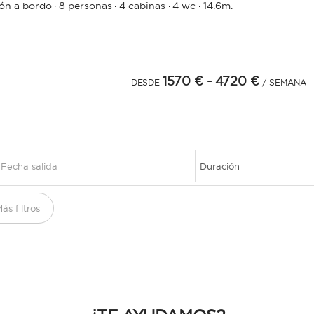
rón a bordo
8 personas
4 cabinas
4 wc
14.6m.
·
·
·
·
1570 €
- 4720 €
DESDE
/ SEMANA
1
ás filtros