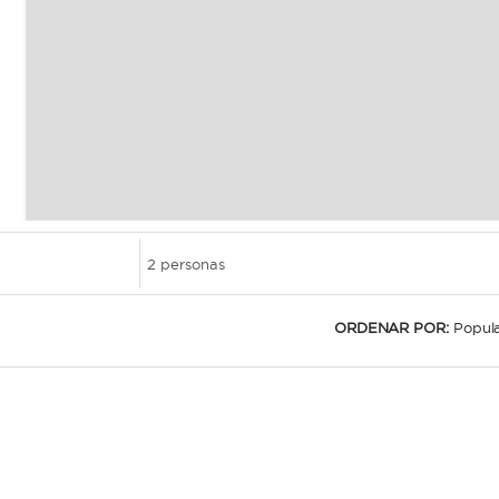
ORDENAR POR:
Popul
Le