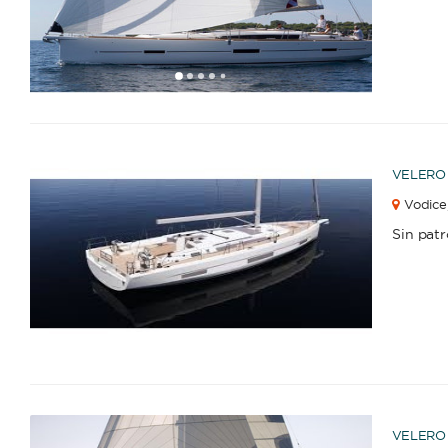
1
2
3
4
6
7
8
9
10
11
12
13
14
5
VELERO
Vodice
Sin pat
1
2
3
4
6
7
5
VELERO