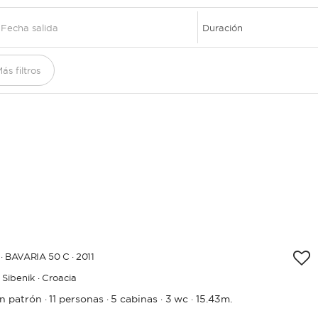
DESTINOS
EXPERIENCIAS
ás filtros
· BAVARIA 50 C · 2011
Sibenik · Croacia
in patrón
11 personas
5 cabinas
3 wc
15.43m.
·
·
·
·