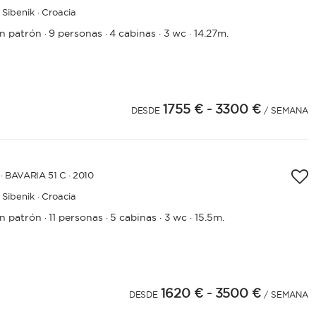
Sibenik · Croacia
in patrón
9 personas
4 cabinas
3 wc
14.27m.
·
·
·
·
1755 €
- 3300 €
4
25
26
27
28
29
30
DESDE
/ SEMANA
· BAVARIA 51 C · 2010
Sibenik · Croacia
in patrón
11 personas
5 cabinas
3 wc
15.5m.
·
·
·
·
1620 €
- 3500 €
DESDE
/ SEMANA