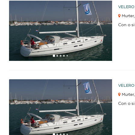
VELERO
Murter,
Con o s
1
2
3
4
6
7
8
9
10
11
12
13
14
15
16
17
18
19
20
21
22
23
2
5
VELERO
Murter,
Con o s