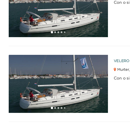
Con o s
1
2
3
4
6
7
8
9
10
11
12
13
14
15
16
17
18
19
20
21
22
23
2
5
VELERO
Murter,
Con o s
1
2
3
4
6
7
8
9
10
11
12
13
14
15
16
17
18
19
20
21
22
23
2
5