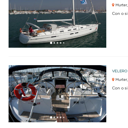
Murter,
Con o s
1
2
3
4
6
7
8
9
10
11
12
13
14
15
16
17
18
19
20
21
22
23
2
5
VELERO
Murter,
Con o s
1
2
3
4
6
7
8
9
10
11
12
13
14
15
16
5