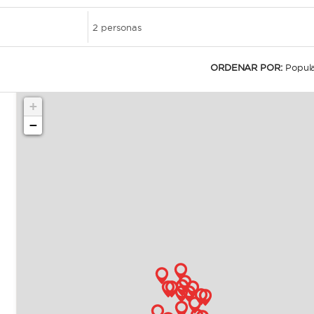
PRESUPUESTO GRATUITO
ES
INICIAR SESIÓN
ORDENAR POR:
Popul
+
−