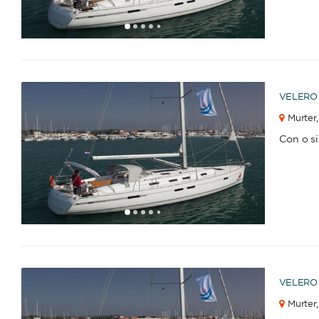
1
2
3
4
6
7
8
9
10
11
12
13
14
15
16
17
18
19
20
21
22
23
2
5
VELERO
Murter,
Con o s
1
2
3
4
6
7
8
9
10
11
12
13
14
15
16
17
18
19
20
21
22
23
2
5
VELERO
Murter,