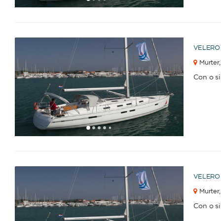
1
2
3
4
6
7
8
9
10
11
12
13
14
15
16
17
18
19
20
21
22
23
2
5
VELERO
Murter,
Con o s
1
2
3
4
6
7
8
9
10
11
12
13
14
15
16
17
18
19
20
21
22
23
2
5
VELERO
Murter,
Con o s