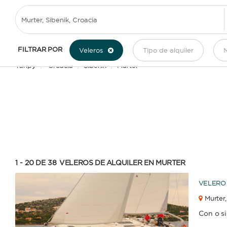
ALQUILER DE VELEROS EN MURTER
FILTRAR POR
Veleros
Tipo de alquiler
M
Yanpy
/
Croacia
/
Sibenik
/
Murter
1 - 20 DE 38
VELEROS DE ALQUILER EN MURTER
VELERO
Murter,
Con o s