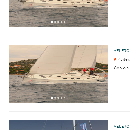
1
2
3
4
6
7
8
9
10
11
12
13
14
15
16
17
18
19
20
5
VELERO
Murter,
Con o s
1
2
3
4
6
7
8
9
10
11
12
13
14
15
16
17
18
19
5
VELERO