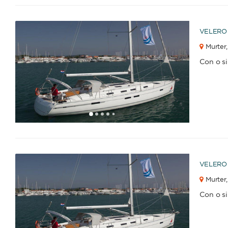
VELERO
Murter,
Con o s
1
2
3
4
6
7
8
9
10
11
12
13
14
15
16
5
VELERO
Murter,
Con o s