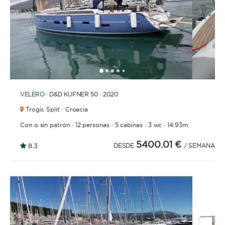
1
2
3
4
5
VELERO
· D&D KUFNER 50 · 2020
Trogir,
Split · Croacia
·
·
·
·
Con o sin patrón
12 personas
5 cabinas
3 wc
14.93m.
5400.01 €
8.3
DESDE
/ SEMANA