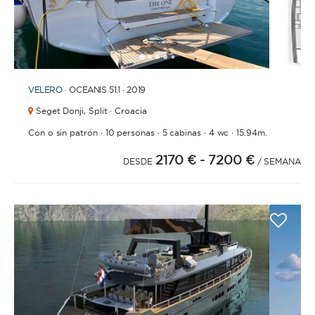
1
2
3
4
6
7
8
9
10
11
5
VELERO
· OCEANIS 51.1 · 2019
Seget Donji,
Split · Croacia
·
·
·
·
Con o sin patrón
10 personas
5 cabinas
4 wc
15.94m.
2170 €
- 7200 €
DESDE
/ SEMANA