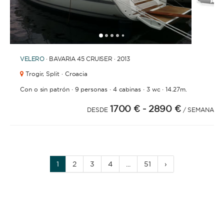
1
2
3
4
6
7
8
9
10
11
12
13
14
15
16
17
5
VELERO
· BAVARIA 45 CRUISER · 2013
Trogir,
Split · Croacia
·
·
·
·
Con o sin patrón
9 personas
4 cabinas
3 wc
14.27m.
1700 €
- 2890 €
DESDE
/ SEMANA
1
2
3
4
...
51
›