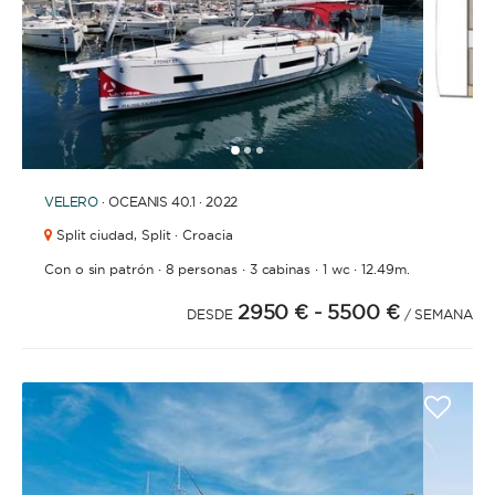
1
2
3
VELERO
· OCEANIS 40.1 · 2022
Split ciudad,
Split · Croacia
·
·
·
·
Con o sin patrón
8 personas
3 cabinas
1 wc
12.49m.
2950 €
- 5500 €
DESDE
/ SEMANA