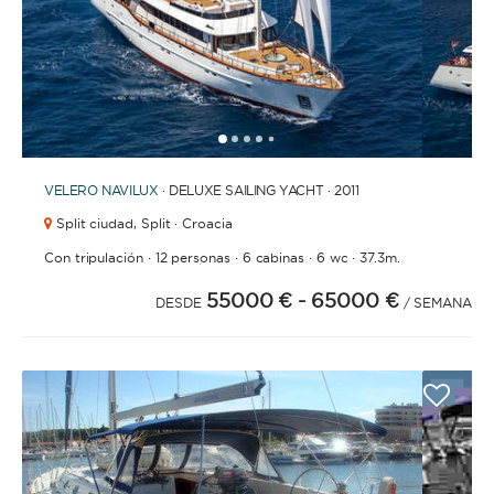
1
2
3
4
6
7
8
9
10
11
12
13
14
15
16
17
18
19
20
21
2
5
VELERO
NAVILUX
· DELUXE SAILING YACHT · 2011
Split ciudad,
Split · Croacia
·
·
·
·
Con tripulación
12 personas
6 cabinas
6 wc
37.3m.
55000 €
- 65000 €
DESDE
/ SEMANA