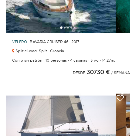
1
2
3
4
6
5
VELERO
· BAVARIA CRUISER 46 · 2017
Split ciudad,
Split · Croacia
·
·
·
·
Con o sin patrón
10 personas
4 cabinas
3 wc
14.27m.
30730 €
DESDE
/ SEMANA