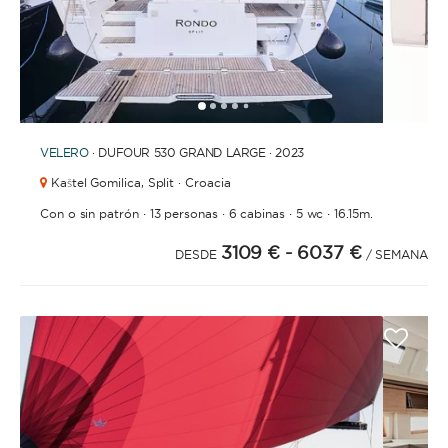
1
2
3
4
6
7
8
9
10
11
12
13
14
15
16
17
18
19
20
21
2
5
VELERO
· DUFOUR 530 GRAND LARGE · 2023
Kaštel Gomilica,
Split · Croacia
·
·
·
·
Con o sin patrón
13 personas
6 cabinas
5 wc
16.15m.
3109 €
- 6037 €
DESDE
/ SEMANA