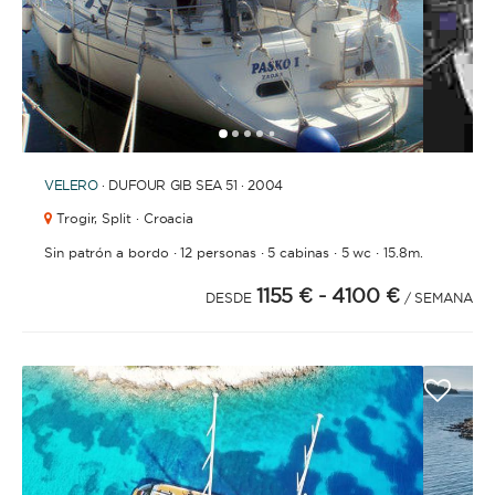
1
2
3
4
6
7
8
9
10
11
12
13
14
15
16
5
VELERO
· DUFOUR GIB SEA 51 · 2004
Trogir,
Split · Croacia
·
·
·
·
Sin patrón a bordo
12 personas
5 cabinas
5 wc
15.8m.
1155 €
- 4100 €
DESDE
/ SEMANA