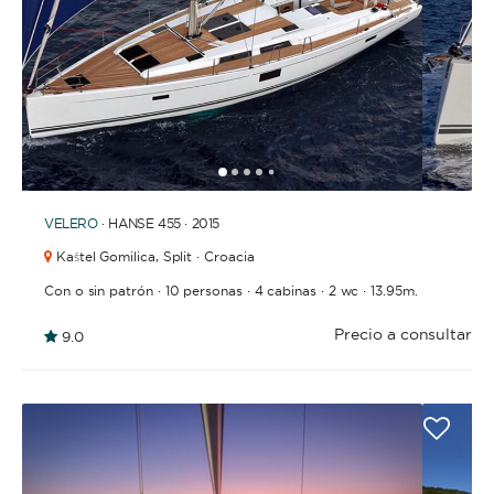
BAÑOS
1
2
3
4
6
7
8
9
10
11
12
13
14
15
16
5
VELERO
· HANSE 455 · 2015
AÑO DE CONSTRUCCIÓN / RENOVACIÓN
Kaštel Gomilica,
Split · Croacia
·
·
·
·
Con o sin patrón
10 personas
4 cabinas
2 wc
13.95m.
Precio a consultar
9.0
ORDENAR POR