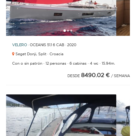
1
2
3
VELERO
· OCEANIS 51.1 6 CAB · 2020
Seget Donji,
Split · Croacia
·
·
·
·
Con o sin patrón
12 personas
6 cabinas
4 wc
15.94m.
8490.02 €
DESDE
/ SEMANA