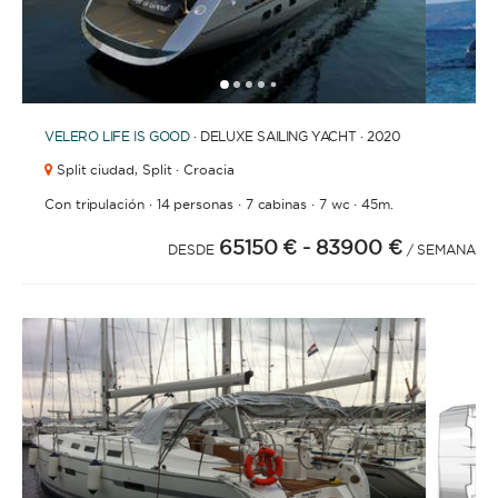
1
2
3
4
6
7
8
9
10
11
12
13
14
15
5
VELERO
LIFE IS GOOD
· DELUXE SAILING YACHT · 2020
Split ciudad,
Split · Croacia
·
·
·
·
Con tripulación
14 personas
7 cabinas
7 wc
45m.
65150 €
- 83900 €
DESDE
/ SEMANA