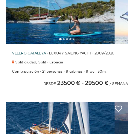
1
2
3
4
6
7
8
9
10
11
12
13
14
15
16
17
18
19
20
21
2
5
VELERO
CATALEYA
· LUXURY SAILING YACHT · 2009
/2020
Split ciudad,
Split · Croacia
·
·
·
·
Con tripulación
21 personas
9 cabinas
9 wc
30m.
23500 €
- 29500 €
DESDE
/ SEMANA