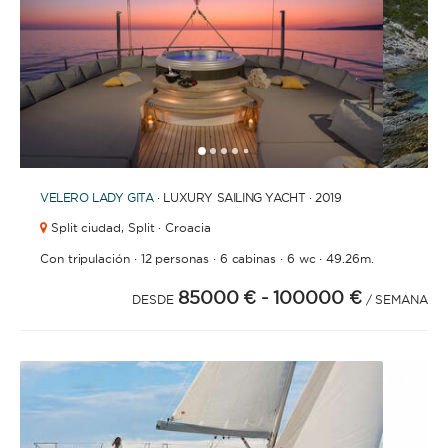
1
2
3
4
6
7
8
9
10
11
12
13
14
15
16
17
18
19
20
21
2
5
VELERO
LADY GITA
· LUXURY SAILING YACHT · 2019
Split ciudad,
Split · Croacia
·
·
·
·
Con tripulación
12 personas
6 cabinas
6 wc
49.26m.
85000 €
- 100000 €
DESDE
/ SEMANA