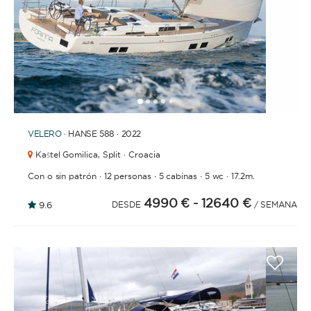
1
2
3
4
6
7
8
9
10
11
12
13
5
VELERO
· HANSE 588 · 2022
Kaštel Gomilica,
Split · Croacia
·
·
·
·
Con o sin patrón
12 personas
5 cabinas
5 wc
17.2m.
4990 €
- 12640 €
9.6
DESDE
/ SEMANA