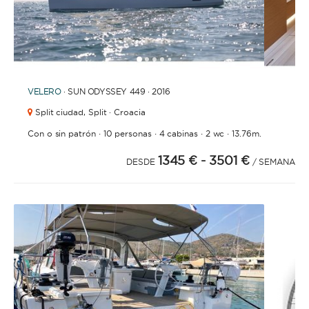
1
2
3
4
6
7
8
9
10
11
12
5
VELERO
· SUN ODYSSEY 449 · 2016
Split ciudad,
Split · Croacia
·
·
·
·
Con o sin patrón
10 personas
4 cabinas
2 wc
13.76m.
1345 €
- 3501 €
DESDE
/ SEMANA