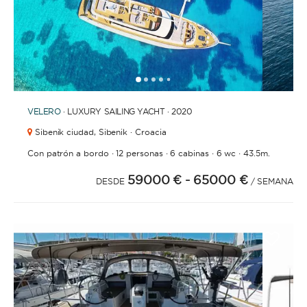
1
2
3
4
6
7
8
9
10
11
12
13
14
15
16
17
18
19
20
21
2
5
VELERO
· LUXURY SAILING YACHT · 2020
Sibenik ciudad,
Sibenik · Croacia
·
·
·
·
Con patrón a bordo
12 personas
6 cabinas
6 wc
43.5m.
59000 €
- 65000 €
DESDE
/ SEMANA