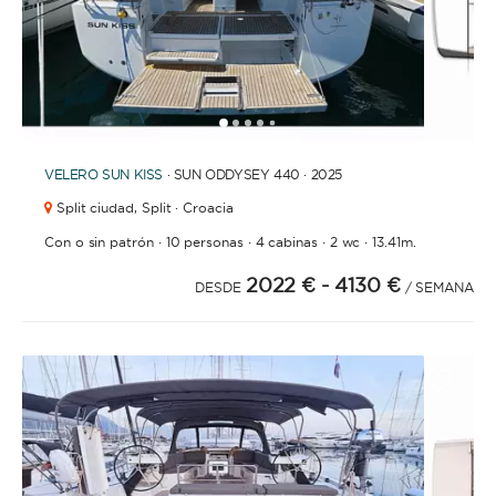
1
2
3
4
6
7
8
9
10
11
12
5
VELERO
SUN KISS
· SUN ODDYSEY 440 · 2025
Split ciudad,
Split · Croacia
·
·
·
·
Con o sin patrón
10 personas
4 cabinas
2 wc
13.41m.
2022 €
- 4130 €
DESDE
/ SEMANA