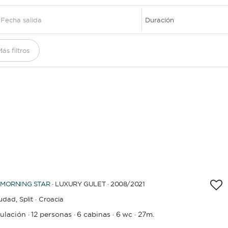
DESTINOS
EXPERIENCIAS
ás filtros
MORNING STAR
· LUXURY GULET · 2008
/2021
iudad,
Split · Croacia
pulación
12 personas
6 cabinas
6 wc
27m.
·
·
·
·