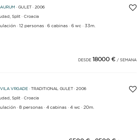
AURUM
· GULET · 2006
iudad,
Split · Croacia
pulación
12 personas
6 cabinas
6 wc
33m.
·
·
·
·
18000 €
4
25
26
27
DESDE
/ SEMANA
VILA VRGADE
· TRADITIONAL GULET · 2006
iudad,
Split · Croacia
pulación
8 personas
4 cabinas
4 wc
20m.
·
·
·
·