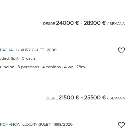
24000 €
- 28900 €
DESDE
/ SEMANA
PACHA
· LUXURY GULET · 2000
iudad,
Split · Croacia
pulación
8 personas
4 cabinas
4 wc
28m.
·
·
·
·
21500 €
- 25500 €
4
DESDE
/ SEMANA
ROMANCA
· LUXURY GULET · 1998
/2020