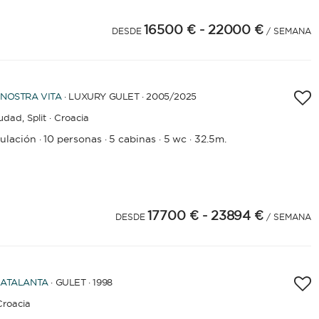
16500 €
- 22000 €
4
25
26
27
28
29
DESDE
/ SEMANA
NOSTRA VITA
· LUXURY GULET · 2005
/2025
iudad,
Split · Croacia
pulación
10 personas
5 cabinas
5 wc
32.5m.
·
·
·
·
17700 €
- 23894 €
DESDE
/ SEMANA
ATALANTA
· GULET · 1998
 Croacia