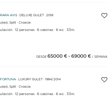
RARA AVIS
· DELUXE GULET · 2018
iudad,
Split · Croacia
pulación
12 personas
6 cabinas
6 wc
33m.
·
·
·
·
65000 €
- 69000 €
4
25
26
27
28
29
30
31
32
33
34
35
DESDE
/ SEMANA
FORTUNA
· LUXURY GULET · 1994
/2014
iudad,
Split · Croacia
pulación
12 personas
6 cabinas
6 wc
33m.
·
·
·
·