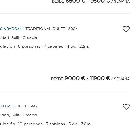
6500 €
- 9500 €
DESDE
/ SEMANA
SINBADSAN
· TRADITIONAL GULET · 2004
iudad,
Split · Croacia
pulación
8 personas
4 cabinas
4 wc
22m.
·
·
·
·
9000 €
- 11900 €
DESDE
/ SEMANA
ALBA
· GULET · 1997
iudad,
Split · Croacia
pulación
10 personas
5 cabinas
5 wc
30m.
·
·
·
·