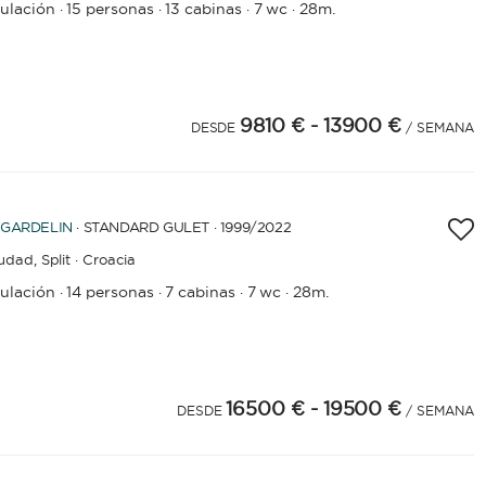
pulación
15 personas
13 cabinas
7 wc
28m.
·
·
·
·
9810 €
- 13900 €
4
25
26
27
28
29
30
31
32
33
34
35
36
37
38
39
40
41
DESDE
42
43
44
45
46
47
48
49
50
51
52
53
54
55
56
57
58
59
/ SEMANA
60
61
GARDELIN
· STANDARD GULET · 1999
/2022
iudad,
Split · Croacia
pulación
14 personas
7 cabinas
7 wc
28m.
·
·
·
·
16500 €
- 19500 €
DESDE
/ SEMANA