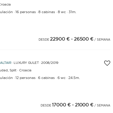
 Croacia
pulación
16 personas
8 cabinas
8 wc
31m.
·
·
·
·
22900 €
- 26500 €
4
25
26
27
28
29
30
31
32
33
34
35
36
37
38
39
DESDE
40
41
42
43
44
45
/ SEMANA
ALTAIR
· LUXURY GULET · 2008
/2019
iudad,
Split · Croacia
pulación
12 personas
6 cabinas
6 wc
24.5m.
·
·
·
·
17000 €
- 21000 €
4
25
DESDE
/ SEMANA