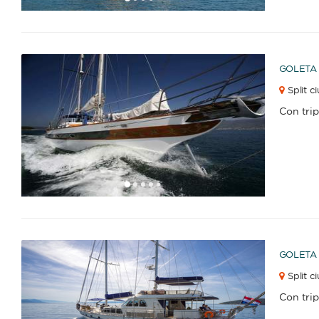
1
2
3
4
6
7
8
9
10
11
12
13
14
15
16
17
5
GOLETA
Split c
Con tri
1
2
3
4
6
7
8
9
10
11
12
13
14
15
16
17
5
GOLETA
Split c
Con tri