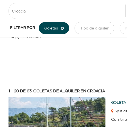
ALQUILER DE GOLETAS EN CROACIA
FILTRAR POR
Goletas
Tipo de alquiler
M
Yanpy
/
Croacia
1 - 20 DE 63
GOLETAS DE ALQUILER EN CROACIA
GOLETA
Split c
Con tri