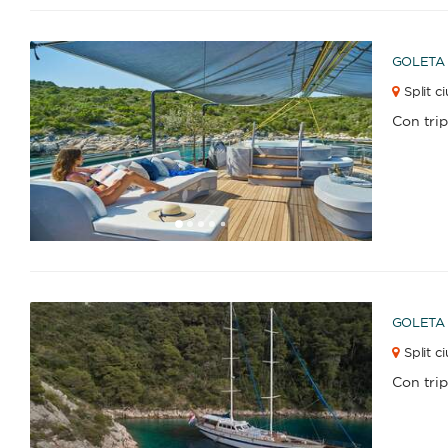
GOLETA
Split c
Con tri
1
2
3
4
6
7
8
9
10
11
12
13
14
15
16
17
18
19
20
21
22
23
2
5
GOLETA
Split c
Con tri