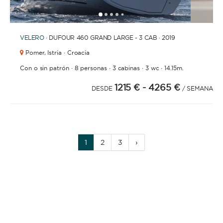
1
2
3
4
6
7
8
9
10
11
12
5
VELERO
· DUFOUR 460 GRAND LARGE - 3 CAB · 2019
Pomer,
Istria · Croacia
·
·
·
·
Con o sin patrón
8 personas
3 cabinas
3 wc
14.15m.
1215 €
- 4265 €
DESDE
/ SEMANA
1
2
3
›