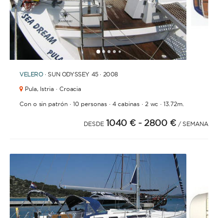
1
2
3
4
6
7
8
5
VELERO
· SUN ODYSSEY 45 · 2008
Pula,
Istria · Croacia
·
·
·
·
Con o sin patrón
10 personas
4 cabinas
2 wc
13.72m.
1040 €
- 2800 €
DESDE
/ SEMANA