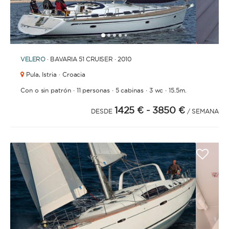
1
2
3
4
6
7
8
9
10
11
12
13
14
15
16
17
18
19
20
21
2
5
VELERO
· BAVARIA 51 CRUISER · 2010
Pula,
Istria · Croacia
·
·
·
·
Con o sin patrón
11 personas
5 cabinas
3 wc
15.5m.
1425 €
- 3850 €
DESDE
/ SEMANA