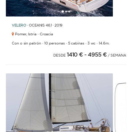
1
2
3
VELERO
· OCEANIS 46.1 · 2019
Pomer,
Istria · Croacia
·
·
·
·
Con o sin patrón
10 personas
5 cabinas
3 wc
14.6m.
1410 €
- 4955 €
DESDE
/ SEMANA