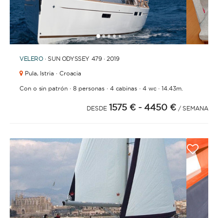
1
2
3
4
6
7
8
9
10
11
12
13
14
15
16
17
18
19
20
21
2
5
VELERO
· SUN ODYSSEY 479 · 2019
Pula,
Istria · Croacia
·
·
·
·
Con o sin patrón
8 personas
4 cabinas
4 wc
14.43m.
1575 €
- 4450 €
DESDE
/ SEMANA