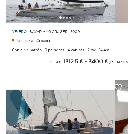
1
2
3
4
6
7
8
9
10
11
12
13
14
15
16
17
18
19
20
21
2
5
VELERO
· BAVARIA 46 CRUISER · 2009
Pula,
Istria · Croacia
·
·
·
·
Con o sin patrón
9 personas
4 cabinas
2 wc
14.4m.
1312.5 €
- 3400 €
DESDE
/ SEMANA