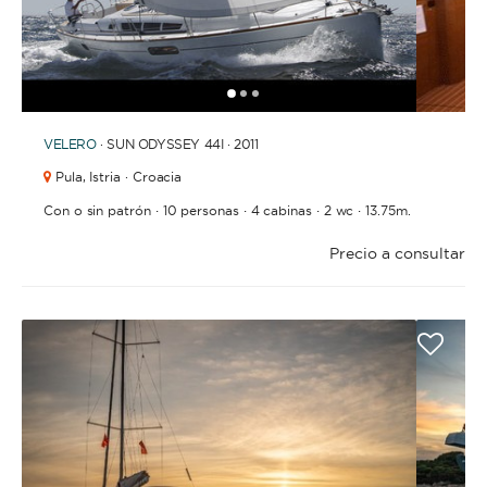
1
2
3
VELERO
· SUN ODYSSEY 44I · 2011
Pula,
Istria · Croacia
·
·
·
·
Con o sin patrón
10 personas
4 cabinas
2 wc
13.75m.
Precio a consultar