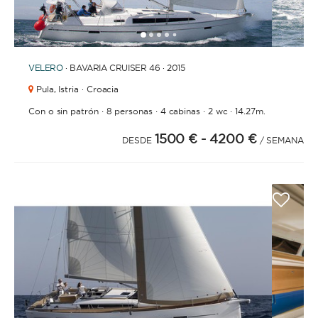
1
2
3
4
6
7
8
9
10
11
5
VELERO
· BAVARIA CRUISER 46 · 2015
Pula,
Istria · Croacia
·
·
·
·
Con o sin patrón
8 personas
4 cabinas
2 wc
14.27m.
1500 €
- 4200 €
DESDE
/ SEMANA