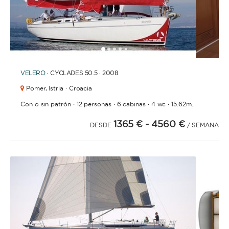
1
2
3
4
6
7
8
9
10
11
12
13
14
15
16
17
18
19
20
21
2
5
VELERO
· CYCLADES 50.5 · 2008
Pomer,
Istria · Croacia
·
·
·
·
Con o sin patrón
12 personas
6 cabinas
4 wc
15.62m.
1365 €
- 4560 €
DESDE
/ SEMANA