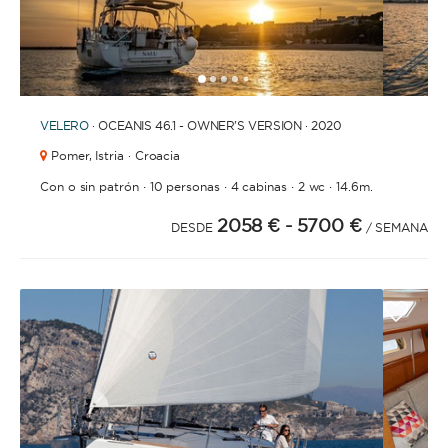
1
2
3
4
6
7
8
9
10
11
12
13
14
15
16
17
18
5
VELERO
· OCEANIS 46.1 - OWNER'S VERSION · 2020
Pomer,
Istria · Croacia
·
·
·
·
Con o sin patrón
10 personas
4 cabinas
2 wc
14.6m.
2058 €
- 5700 €
DESDE
/ SEMANA