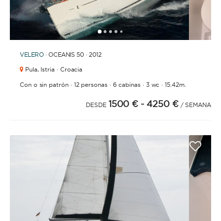
1
2
3
4
6
7
8
9
10
11
12
13
14
15
16
17
18
19
20
21
2
5
VELERO
· OCEANIS 50 · 2012
Pula,
Istria · Croacia
·
·
·
·
Con o sin patrón
12 personas
6 cabinas
3 wc
15.42m.
1500 €
- 4250 €
DESDE
/ SEMANA