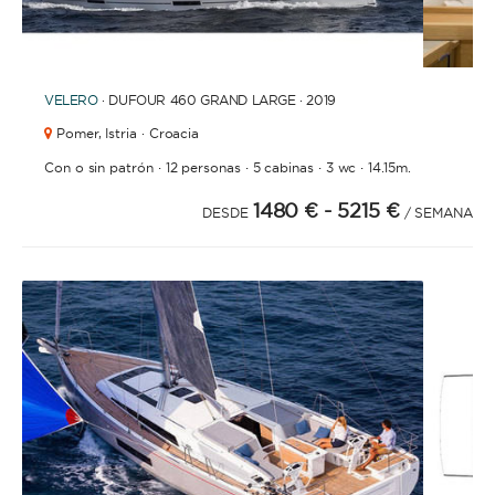
1
2
3
VELERO
· DUFOUR 460 GRAND LARGE · 2019
Pomer,
Istria · Croacia
·
·
·
·
Con o sin patrón
12 personas
5 cabinas
3 wc
14.15m.
1480 €
- 5215 €
DESDE
/ SEMANA