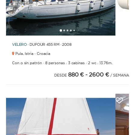
1
2
3
4
6
7
8
9
10
5
VELERO
· DUFOUR 455 RM · 2008
Pula,
Istria · Croacia
·
·
·
·
Con o sin patrón
8 personas
3 cabinas
2 wc
13.76m.
880 €
- 2600 €
DESDE
/ SEMANA