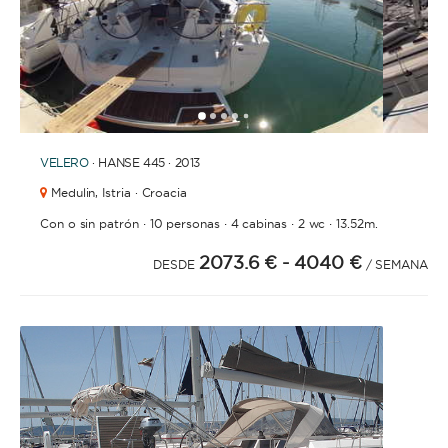
BAÑOS
1
2
3
4
6
7
8
9
10
11
12
13
14
15
16
17
18
19
20
21
2
5
VELERO
· HANSE 445 · 2013
Medulin,
Istria · Croacia
AÑO DE CONSTRUCCIÓN / RENOVACIÓN
·
·
·
·
Con o sin patrón
10 personas
4 cabinas
2 wc
13.52m.
2073.6 €
- 4040 €
DESDE
/ SEMANA
ORDENAR POR