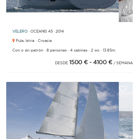
1
2
3
4
6
7
8
9
10
11
12
13
14
15
16
17
18
19
20
21
2
5
VELERO
· OCEANIS 45 · 2014
Pula,
Istria · Croacia
·
·
·
·
Con o sin patrón
8 personas
4 cabinas
2 wc
13.85m.
1500 €
- 4100 €
DESDE
/ SEMANA