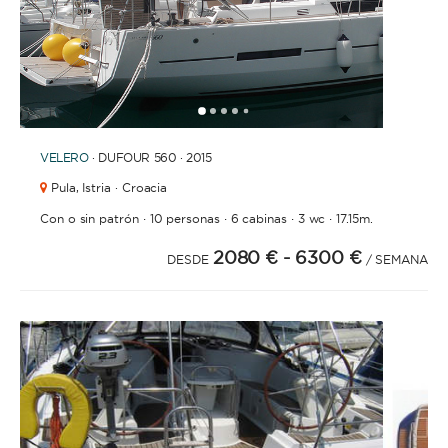
1
2
3
4
6
7
8
9
10
11
12
13
5
VELERO
· DUFOUR 560 · 2015
Pula,
Istria · Croacia
·
·
·
·
Con o sin patrón
10 personas
6 cabinas
3 wc
17.15m.
2080 €
- 6300 €
DESDE
/ SEMANA