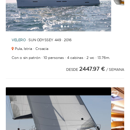
1
2
3
VELERO
· SUN ODYSSEY 449 · 2016
Pula,
Istria · Croacia
·
·
·
·
Con o sin patrón
10 personas
4 cabinas
2 wc
13.76m.
2447.97 €
DESDE
/ SEMANA