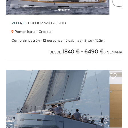
1
2
3
4
VELERO
· DUFOUR 520 GL · 2018
Pomer,
Istria · Croacia
·
·
·
·
Con o sin patrón
12 personas
5 cabinas
3 wc
15.2m.
1840 €
- 6490 €
DESDE
/ SEMANA