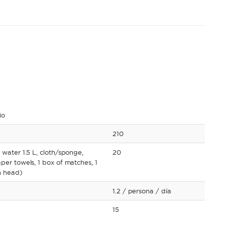
io
210
 water 1.5 L, cloth/sponge,
20
aper towels, 1 box of matches, 1
ch head)
1.2
/ persona
/ día
15