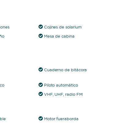
iones
Cojines de solarium
ño
Mesa de cabina
Cuaderno de bitácora
ico
Piloto automático
VHF, UHF, radio FM
ble
Motor fueraborda