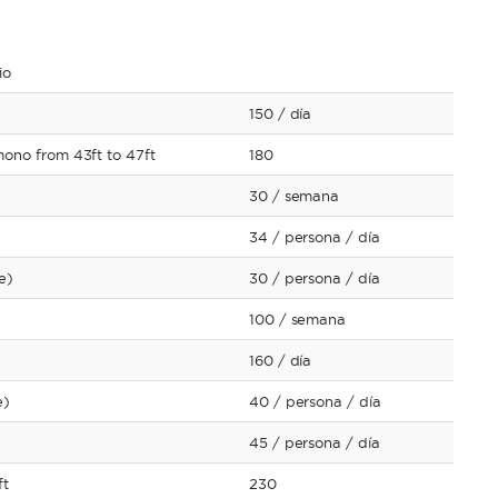
io
150
/ día
ono from 43ft to 47ft
180
30
/ semana
34
/ persona
/ día
e)
30
/ persona
/ día
100
/ semana
160
/ día
e)
40
/ persona
/ día
45
/ persona
/ día
ft
230