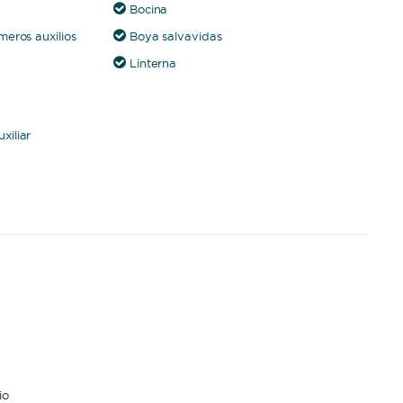
Bocina
meros auxilios
Boya salvavidas
Linterna
xiliar
io