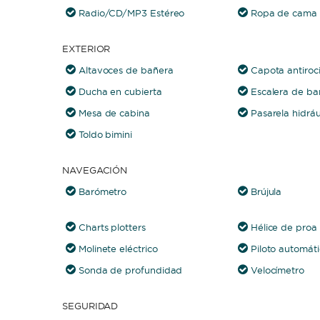
Radio/CD/MP3 Estéreo
Ropa de cama y
EXTERIOR
Altavoces de bañera
Capota antiroc
Ducha en cubierta
Escalera de ba
Mesa de cabina
Pasarela hidráu
Toldo bimini
NAVEGACIÓN
Barómetro
Brújula
Charts plotters
Hélice de proa
Molinete eléctrico
Piloto automát
Sonda de profundidad
Velocímetro
SEGURIDAD