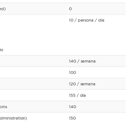
ed)
0
10
/ persona
/ día
io
140
/ semana
100
120
/ semana
155
/ día
bins
140
dministration)
150