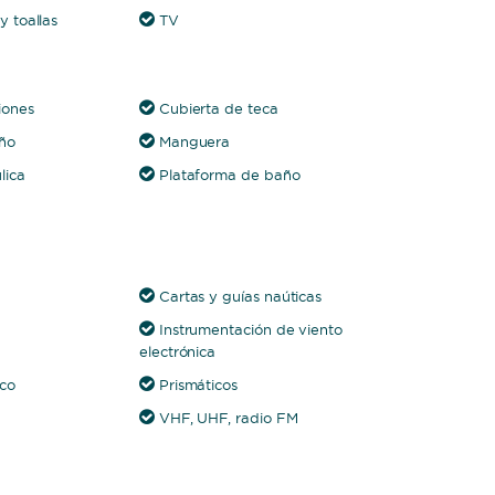
 toallas
TV
iones
Cubierta de teca
ño
Manguera
lica
Plataforma de baño
Cartas y guías naúticas
Instrumentación de viento
electrónica
ico
Prismáticos
VHF, UHF, radio FM