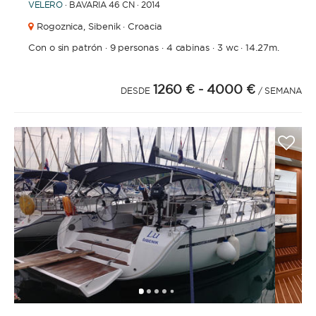
VELERO
· BAVARIA 46 CN · 2014
Rogoznica,
Sibenik · Croacia
Con o sin patrón
·
9 personas
·
4 cabinas
·
3 wc
·
14.27m.
1260 €
- 4000 €
DESDE
/ SEMANA
1
2
3
4
6
7
8
9
5