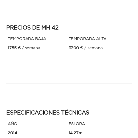
* Teléfono
Al enviar esta solicitud, aceptas los
Términos y condiciones de uso
y la
PRECIOS DE MH 42
Política de Privacidad
.
TEMPORADA BAJA
TEMPORADA ALTA
Al enviar esta solicitud, aceptas los
Términos y condiciones de uso
y la
Política de Privacidad
.
1755 €
/ semana
3300 €
/ semana
ESPECIFICACIONES TÉCNICAS
AÑO
ESLORA
2014
14.27m.