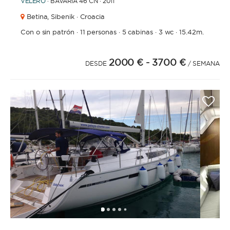
VELERO
· BAVARIA 46 CN · 2011
Betina,
Sibenik · Croacia
Con o sin patrón
·
11 personas
·
5 cabinas
·
3 wc
·
15.42m.
2000 €
- 3700 €
DESDE
/ SEMANA
1
2
3
4
6
7
5