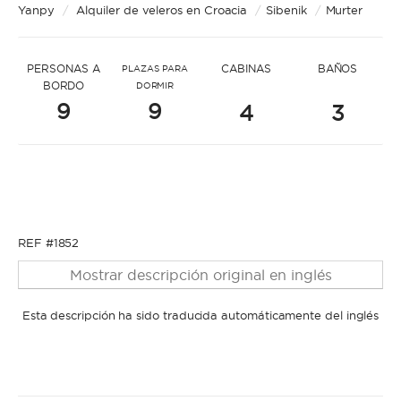
* Mensaje para name421
Yanpy
/
Alquiler de veleros en Croacia
/
Sibenik
/
Murter
PERSONAS A
CABINAS
BAÑOS
PLAZAS PARA
BORDO
DORMIR
9
9
4
3
* Nombre
* Nombre
* Apellidos
REF #1852
Mostrar descripción original en inglés
* Apellidos
Esta descripción ha sido traducida automáticamente del inglés
* Correo electrónico
* Correo electrónico
* Teléfono