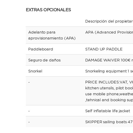
EXTRAS OPCIONALES
Descripción del propietar
Adelanto para
APA (Advanced Provision
aprovisionamiento (APA)
Paddleboard
STAND UP PADDLE
Seguro de daños
DAMAGE WAIVER 100€ re
Snorkel
Snorkeling equipment 1 s
-
PRICE INCLUDES:VAT, VHF
kitchen utensils, pilot bo
use mobile phone,weather
,tehnical and booking su
-
Self inflatable life jacket
-
SKIPPER sailing boats 47-