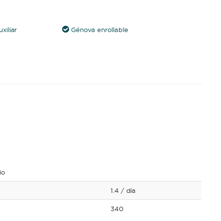
xiliar
Génova enrollable
io
1.4
/ día
340