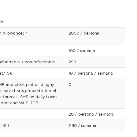
io
 Allowance) *
2000
/ persona
100
/ semana
fundable + non-refundable
290
et/10€
10
/ persona
/ semana
 and chart plotter, dinghy,
0
ok, nav charts,prepaid internal
 forecast SMS on daily bases
pport and WI-FI 1GB
20
/ persona
/ semana
 51ft
1190
/ semana