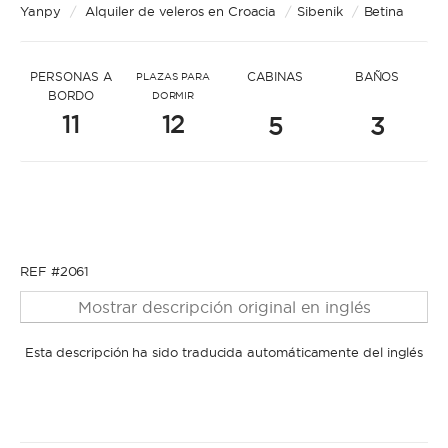
* Mensaje para Claudia
Yanpy
/
Alquiler de veleros en Croacia
/
Sibenik
/
Betina
PERSONAS A
CABINAS
BAÑOS
PLAZAS PARA
BORDO
DORMIR
11
12
5
3
* Nombre
* Nombre
* Apellidos
REF #2061
Mostrar descripción original en inglés
* Apellidos
Esta descripción ha sido traducida automáticamente del inglés
* Correo electrónico
* Correo electrónico
* Teléfono