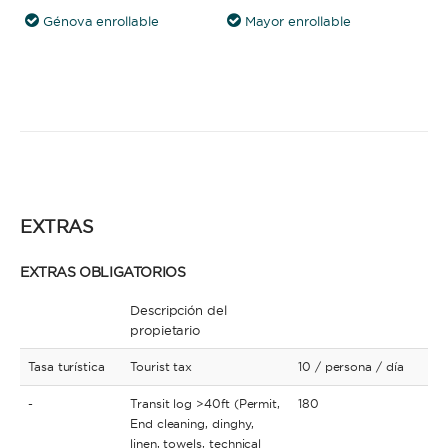
Génova enrollable
Mayor enrollable
EXTRAS
EXTRAS OBLIGATORIOS
Descripción del
propietario
Tasa turística
Tourist tax
10
/ persona
/ día
-
Transit log >40ft (Permit,
180
End cleaning, dinghy,
linen, towels, technical