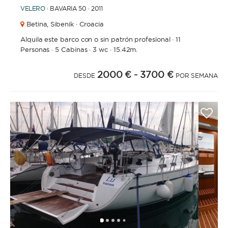
VELERO
· BAVARIA 50 · 2011
Betina,
Sibenik · Croacia
Alquila este barco con o sin patrón profesional
·
11
Personas
·
5 Cabinas
·
3 wc
·
15.42m.
2000 €
- 3700 €
DESDE
POR SEMANA
1
2
3
4
6
7
8
9
5