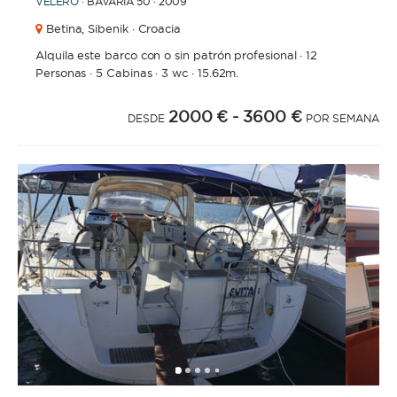
VELERO
· BAVARIA 50 · 2009
Betina,
Sibenik · Croacia
Alquila este barco con o sin patrón profesional
·
12
Personas
·
5 Cabinas
·
3 wc
·
15.62m.
2000 €
- 3600 €
DESDE
POR SEMANA
1
2
3
4
5