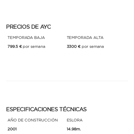
* Teléfono
Al enviar esta solicitud, aceptas los
Términos y condiciones de uso
y la
PRECIOS DE AYC
Política de Privacidad
.
TEMPORADA BAJA
TEMPORADA ALTA
Al enviar esta solicitud, aceptas los
Términos y condiciones de uso
y la
Política de Privacidad
.
799.5 €
por semana
3300 €
por semana
ESPECIFICACIONES TÉCNICAS
AÑO DE CONSTRUCCIÓN
ESLORA
2001
14.98m.