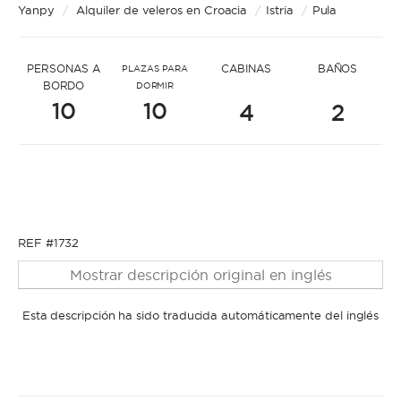
* Mensaje para Albert
Yanpy
/
Alquiler de veleros en Croacia
/
Istria
/
Pula
PERSONAS A
CABINAS
BAÑOS
PLAZAS PARA
BORDO
DORMIR
10
10
4
2
* Nombre
* Nombre
* Apellidos
REF #1732
Mostrar descripción original en inglés
* Apellidos
Esta descripción ha sido traducida automáticamente del inglés
* Correo electrónico
* Correo electrónico
* Teléfono