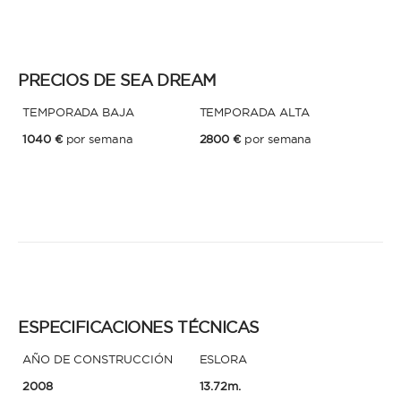
* Teléfono
Al enviar esta solicitud, aceptas los
Términos y condiciones de uso
y la
PRECIOS DE SEA DREAM
Política de Privacidad
.
TEMPORADA BAJA
TEMPORADA ALTA
Al enviar esta solicitud, aceptas los
Términos y condiciones de uso
y la
Política de Privacidad
.
1040 €
por semana
2800 €
por semana
ESPECIFICACIONES TÉCNICAS
AÑO DE CONSTRUCCIÓN
ESLORA
2008
13.72m.