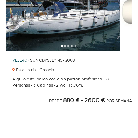
1
2
3
4
6
7
8
9
10
5
VELERO
· SUN ODYSSEY 45 · 2008
Pula,
Istria · Croacia
Alquila este barco con o sin patrón profesional
·
8
Personas
·
3 Cabinas
·
2 wc
·
13.76m.
880 €
- 2600 €
DESDE
POR SEMANA