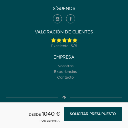
SÍGUENOS
VALORACIÓN DE CLIENTES
Excelente: 5/5
EMPRESA
Nosotros
Experiencias
Contacto
© 2022 Yanpy, Inc. v2 ·
Política de Privacidad
·
Términos y
1040 €
SOLICITAR PRESUPUESTO
DESDE
condiciones de uso
POR SEMANA