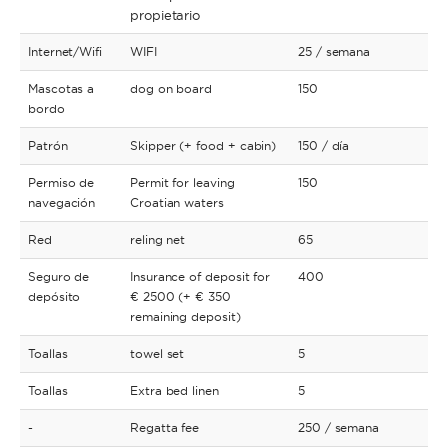
propietario
Internet/Wifi
WIFI
25
/ semana
Mascotas a
dog on board
150
bordo
Patrón
Skipper (+ food + cabin)
150
/ día
Permiso de
Permit for leaving
150
navegación
Croatian waters
Red
reling net
65
Seguro de
Insurance of deposit for
400
depósito
€ 2500 (+ € 350
remaining deposit)
Toallas
towel set
5
Toallas
Extra bed linen
5
-
Regatta fee
250
/ semana