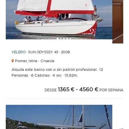
1
2
3
4
6
7
8
9
10
11
12
13
14
15
16
17
18
19
20
21
2
5
VELERO
· SUN ODYSSEY 45 · 2008
Pomer,
Istria · Croacia
Alquila este barco con o sin patrón profesional
·
12
Personas
·
6 Cabinas
·
4 wc
·
15.62m.
1365 €
- 4560 €
DESDE
POR SEMANA