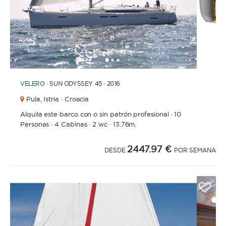
1
2
3
VELERO
· SUN ODYSSEY 45 · 2016
Pula,
Istria · Croacia
Alquila este barco con o sin patrón profesional
·
10
Personas
·
4 Cabinas
·
2 wc
·
13.76m.
2447.97 €
DESDE
POR SEMANA