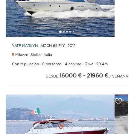
1
2
3
4
6
7
8
9
10
11
12
13
14
15
16
17
18
19
20
21
2
5
YATE
MARILYN
· AICON 64 FLY · 2012
Milazzo,
Sicilia · Italia
·
·
·
·
Con tripulación
8 personas
4 cabinas
3 wc
20.4m.
16000 €
- 21960 €
DESDE
/ SEMANA