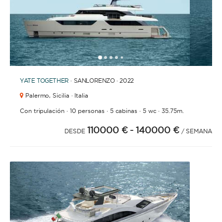
BAÑOS
1
2
3
4
6
7
8
9
10
11
12
13
14
15
16
17
5
YATE
TOGETHER
· SANLORENZO · 2022
Palermo,
Sicilia · Italia
AÑO DE CONSTRUCCIÓN / RENOVACIÓN
·
·
·
·
Con tripulación
10 personas
5 cabinas
5 wc
35.75m.
110000 €
- 140000 €
DESDE
/ SEMANA
ORDENAR POR