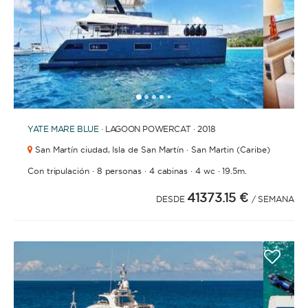
1
2
3
4
6
7
8
9
10
11
5
YATE
MARE BLUE
· LAGOON POWERCAT · 2018
San Martín ciudad,
Isla de San Martín · San Martin (Caribe)
·
·
·
·
Con tripulación
8 personas
4 cabinas
4 wc
19.5m.
41373.15 €
DESDE
/ SEMANA