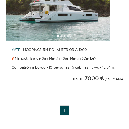
1
2
3
4
6
7
8
9
10
11
12
13
5
YATE
· MOORINGS 514 PC · ANTERIOR A 1900
Marigot,
Isla de San Martín · San Martin (Caribe)
·
·
·
·
Con patrón a bordo
10 personas
5 cabinas
5 wc
15.54m.
7000 €
DESDE
/ SEMANA
1