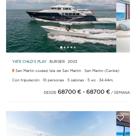
BAÑOS
1
2
3
4
6
7
8
9
5
YATE
CHILD'S PLAY
· BURGER · 2003
AÑO DE CONSTRUCCIÓN / RENOVACIÓN
San Martín ciudad,
Isla de San Martín · San Martin (Caribe)
·
·
·
·
Con tripulación
10 personas
5 cabinas
5 wc
34.44m.
68700 €
- 68700 €
DESDE
/ SEMANA
ORDENAR POR