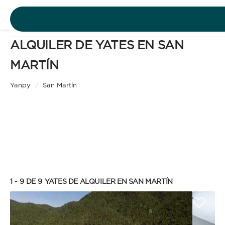
ALQUILER DE YATES EN SAN
DESTINOS
MARTÍN
Yate
EXPERIENCIAS
Yanpy
/
San Martín
TIPO DE ALQUILER
PRESUPUESTO GRATUITO
ES
SIN PATRÓN
1 - 9 DE 9
YATES DE ALQUILER EN SAN MARTÍN
INICIAR SESIÓN
Disfruta la libertad de ser el capitán de tu propio
barco, siempre que dispongas de la licencia de
navegación necesaria. Independencia, privacidad y
ahorro en costes de patrón y tripulación.