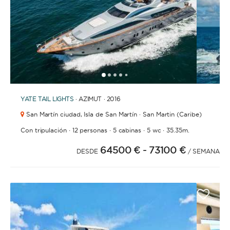
1
2
3
4
6
7
8
9
10
11
12
13
14
15
16
17
18
19
5
YATE
TAIL LIGHTS
· AZIMUT · 2016
San Martín ciudad,
Isla de San Martín · San Martin (Caribe)
·
·
·
·
Con tripulación
12 personas
5 cabinas
5 wc
35.35m.
64500 €
- 73100 €
DESDE
/ SEMANA