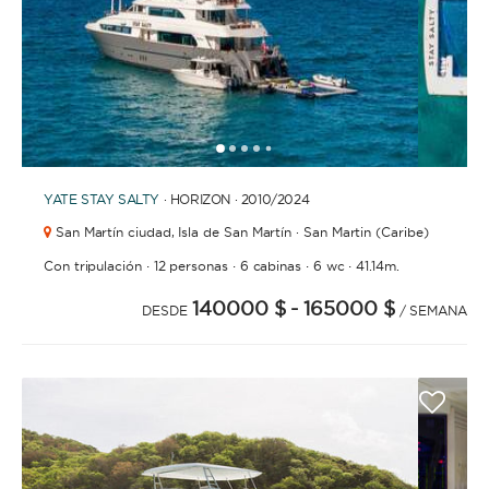
1
2
3
4
6
7
8
9
10
11
12
13
14
15
16
17
18
19
5
YATE
STAY SALTY
· HORIZON · 2010
/2024
San Martín ciudad,
Isla de San Martín · San Martin (Caribe)
·
·
·
·
Con tripulación
12 personas
6 cabinas
6 wc
41.14m.
140000 $
- 165000 $
DESDE
/ SEMANA