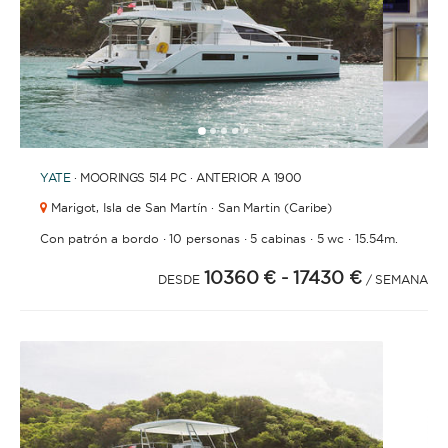
1
2
3
4
6
7
8
9
10
11
12
13
5
YATE
· MOORINGS 514 PC · ANTERIOR A 1900
Marigot,
Isla de San Martín · San Martin (Caribe)
·
·
·
·
Con patrón a bordo
10 personas
5 cabinas
5 wc
15.54m.
10360 €
- 17430 €
DESDE
/ SEMANA