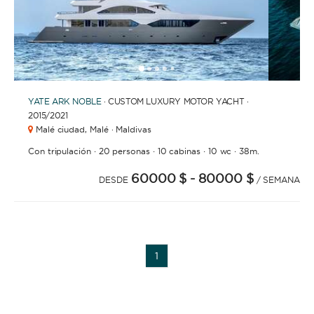
1
2
3
4
6
7
8
9
10
11
12
13
14
15
16
5
YATE
ARK NOBLE
· CUSTOM LUXURY MOTOR YACHT ·
2015
/2021
Malé ciudad,
Malé · Maldivas
·
·
·
·
Con tripulación
20 personas
10 cabinas
10 wc
38m.
60000 $
- 80000 $
DESDE
/ SEMANA
1