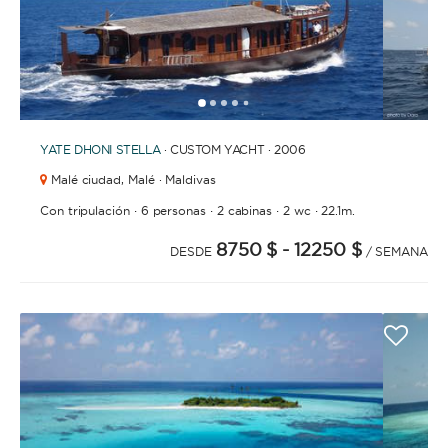
solo tengáis que preocuparos de relajaros y
disfrutar las vacaciones. Añadir una azafata que
ayude en las tareas de limpieza y cocina es
también una opción muy popular.
1
2
3
4
6
7
8
9
10
11
12
13
5
YATE
DHONI STELLA
· CUSTOM YACHT · 2006
Malé ciudad,
Malé · Maldivas
·
·
·
·
Con tripulación
6 personas
2 cabinas
2 wc
22.1m.
CON TRIPULACIÓN
8750 $
- 12250 $
DESDE
/ SEMANA
La opción ideal para los que buscan un servicio y
experiencia de lujo. Una tripulación permanente se
encargará de todas las tareas: navegación,
limpieza, elaboración de menus, compra de
provisiones, cocina o incluso entretenemiento.
Para que solo te tengas que preocupar de
disfrutar.