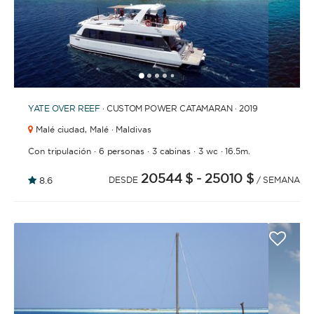
SIN PATRÓN
1
2
3
4
6
7
8
9
10
11
12
5
Disfruta la libertad de ser el capitán de tu propio
barco, siempre que dispongas de la licencia de
YATE
OVER REEF
· CUSTOM POWER CATAMARAN · 2019
navegación necesaria. Independencia, privacidad y
Malé ciudad,
Malé · Maldivas
ahorro en costes de patrón y tripulación.
·
·
·
·
Con tripulación
6 personas
3 cabinas
3 wc
16.5m.
20544 $
- 25010 $
8.6
DESDE
/ SEMANA
CON PATRÓN
Un patrón profesional se encargará de las tareas
de planificación del itinerario y navegación de
acuerdo a tus preferencias, para que tu grupo y tú