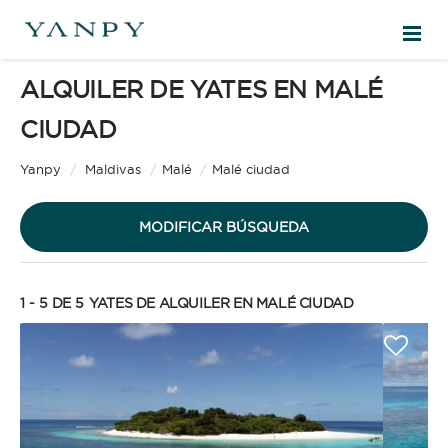
ALQUILER DE YATES EN MALÉ
DESTINOS
CIUDAD
Velero
EXPERIENCIAS
Yanpy
/
Maldivas
/
Malé
/
Malé ciudad
MODIFICAR BÚSQUEDA
PRESUPUESTO GRATUITO
1 - 5 DE 5
YATES DE ALQUILER EN MALÉ CIUDAD
ES
Yate
INICIAR SESIÓN
TIPO DE ALQUILER