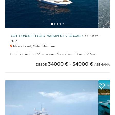
ORDENAR POR
1
2
3
4
6
7
8
9
10
11
12
13
14
15
16
17
5
YATE
HONORS LEGACY MALDIVES LIVEABOARD
· CUSTOM ·
2012
Malé ciudad,
Malé · Maldivas
·
·
·
·
Con tripulación
22 personas
9 cabinas
10 wc
33.5m.
34000 €
- 34000 €
DESDE
/ SEMANA