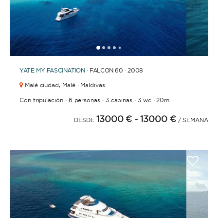
ESLORA
1
2
3
4
6
7
8
9
10
11
12
13
14
15
16
17
18
19
5
0
60
m.
m.
YATE
MY FASCINATION
· FALCON 60 · 2008
CAPACIDAD
Malé ciudad,
Malé · Maldivas
·
·
·
·
Con tripulación
6 personas
3 cabinas
3 wc
20m.
13000 €
- 13000 €
DESDE
/ SEMANA
BAÑOS
AÑO DE CONSTRUCCIÓN / RENOVACIÓN