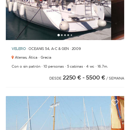
1
2
3
4
6
7
8
9
10
11
12
13
14
15
16
17
18
19
20
21
2
5
VELERO
· OCEANIS 54, A-C & GEN · 2009
Atenas,
Ática · Grecia
·
·
·
·
Con o sin patrón
10 personas
5 cabinas
4 wc
16.7m.
2250 €
- 5500 €
DESDE
/ SEMANA