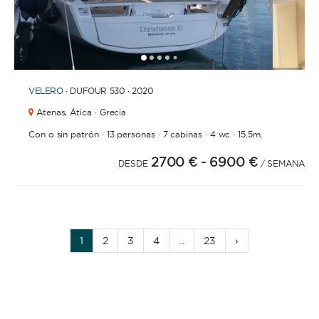
1
2
3
4
6
7
5
VELERO
· DUFOUR 530 · 2020
Atenas,
Ática · Grecia
·
·
·
·
Con o sin patrón
13 personas
7 cabinas
4 wc
15.5m.
2700 €
- 6900 €
DESDE
/ SEMANA
1
2
3
4
...
23
›