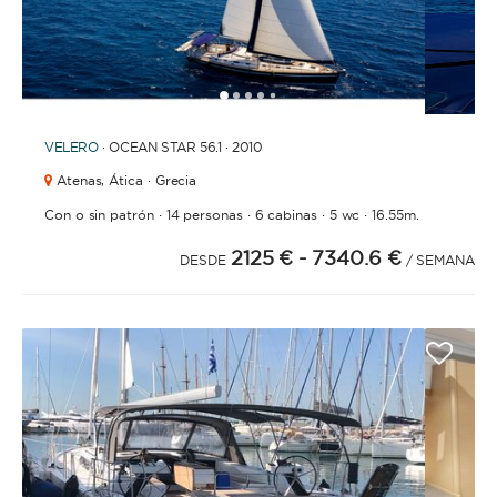
1
2
3
4
6
7
8
9
10
11
12
13
14
15
16
17
18
19
20
21
2
5
VELERO
· OCEAN STAR 56.1 · 2010
Atenas,
Ática · Grecia
·
·
·
·
Con o sin patrón
14 personas
6 cabinas
5 wc
16.55m.
2125 €
- 7340.6 €
DESDE
/ SEMANA