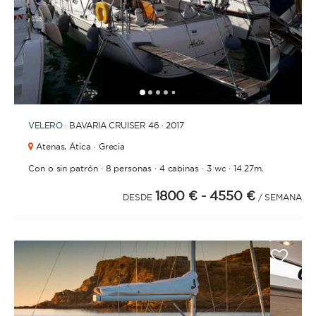
1
2
3
4
6
7
8
9
10
11
12
13
14
15
16
17
18
19
20
21
2
5
VELERO
· BAVARIA CRUISER 46 · 2017
Atenas,
Ática · Grecia
·
·
·
·
Con o sin patrón
8 personas
4 cabinas
3 wc
14.27m.
1800 €
- 4550 €
DESDE
/ SEMANA