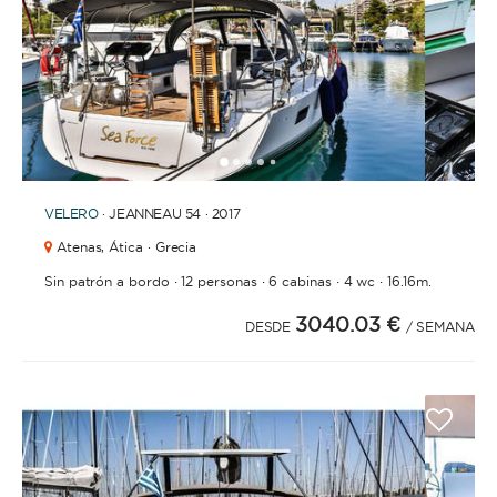
1
2
3
4
6
7
8
9
10
11
12
13
14
5
VELERO
· JEANNEAU 54 · 2017
Atenas,
Ática · Grecia
·
·
·
·
Sin patrón a bordo
12 personas
6 cabinas
4 wc
16.16m.
3040.03 €
DESDE
/ SEMANA