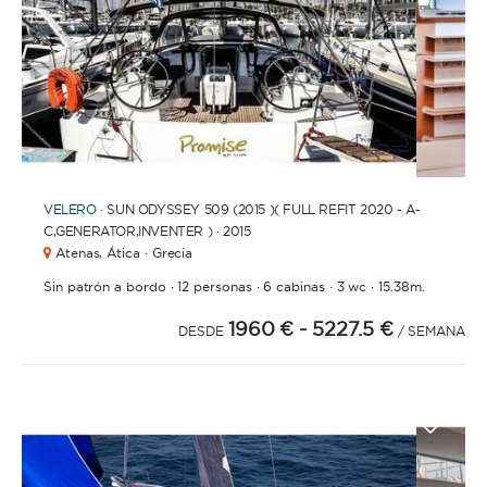
1
2
3
4
6
7
8
9
10
11
12
13
14
15
16
17
18
19
20
21
2
5
VELERO
· SUN ODYSSEY 509 (2015 )( FULL REFIT 2020 - A-
C,GENERATOR,INVENTER ) · 2015
Atenas,
Ática · Grecia
·
·
·
·
Sin patrón a bordo
12 personas
6 cabinas
3 wc
15.38m.
1960 €
- 5227.5 €
DESDE
/ SEMANA