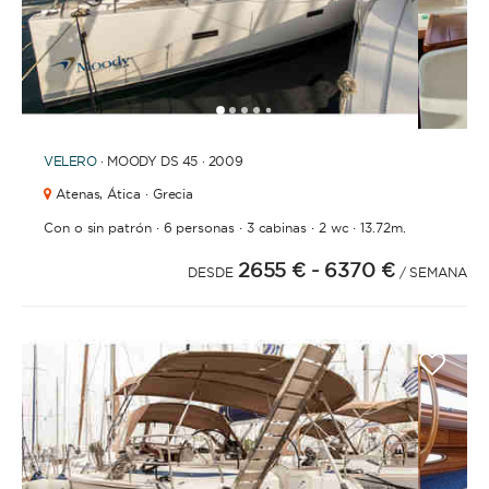
1
2
3
4
6
7
8
9
10
11
12
13
14
15
16
17
18
19
20
21
5
VELERO
· MOODY DS 45 · 2009
Atenas,
Ática · Grecia
·
·
·
·
Con o sin patrón
6 personas
3 cabinas
2 wc
13.72m.
2655 €
- 6370 €
DESDE
/ SEMANA