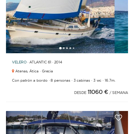
CON TRIPULACIÓN
La opción ideal para los que buscan un servicio y
experiencia de lujo. Una tripulación permanente se
encargará de todas las tareas: navegación,
limpieza, elaboración de menus, compra de
1
2
3
4
6
7
8
9
5
provisiones, cocina o incluso entretenemiento.
Para que solo te tengas que preocupar de
VELERO
· ATLANTIC 61 · 2014
disfrutar.
Atenas,
Ática · Grecia
·
·
·
·
Con patrón a bordo
8 personas
3 cabinas
3 wc
16.7m.
ESLORA
11060 €
DESDE
/ SEMANA
0
60
m.
m.
CAPACIDAD