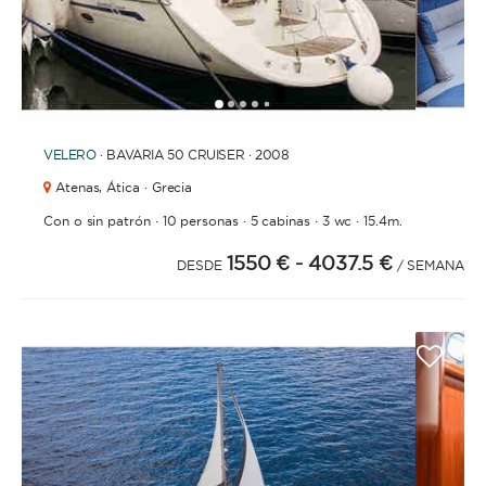
1
2
3
4
6
7
8
9
10
11
12
13
14
15
5
VELERO
· BAVARIA 50 CRUISER · 2008
Atenas,
Ática · Grecia
·
·
·
·
Con o sin patrón
10 personas
5 cabinas
3 wc
15.4m.
1550 €
- 4037.5 €
DESDE
/ SEMANA