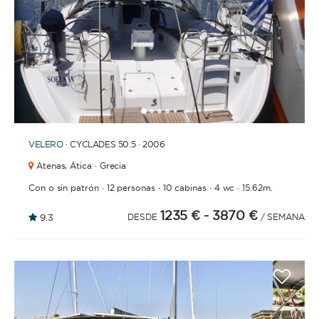
BAÑOS
1
2
3
4
6
7
8
9
10
11
12
13
14
5
VELERO
· CYCLADES 50.5 · 2006
AÑO DE CONSTRUCCIÓN / RENOVACIÓN
Atenas,
Ática · Grecia
·
·
·
·
Con o sin patrón
12 personas
10 cabinas
4 wc
15.62m.
1235 €
- 3870 €
9.3
DESDE
/ SEMANA
ORDENAR POR