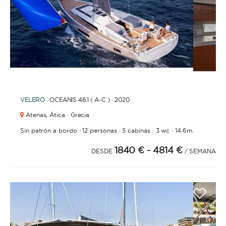
1
2
3
4
6
7
8
9
10
11
12
13
14
15
16
17
18
19
20
21
2
5
VELERO
· OCEANIS 46.1 ( A-C ) · 2020
Atenas,
Ática · Grecia
·
·
·
·
Sin patrón a bordo
12 personas
5 cabinas
3 wc
14.6m.
1840 €
- 4814 €
DESDE
/ SEMANA