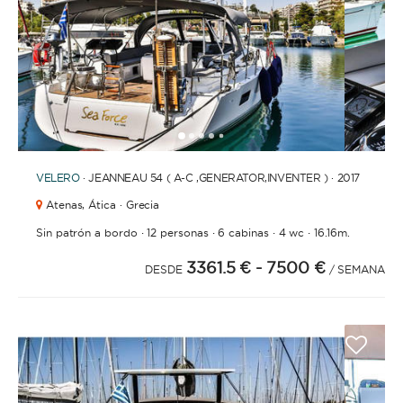
1
2
3
4
6
7
8
9
10
11
12
13
14
15
16
17
18
19
20
21
2
5
VELERO
· JEANNEAU 54 ( A-C ,GENERATOR,INVENTER ) · 2017
Atenas,
Ática · Grecia
·
·
·
·
Sin patrón a bordo
12 personas
6 cabinas
4 wc
16.16m.
3361.5 €
- 7500 €
DESDE
/ SEMANA