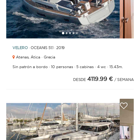
1
2
3
4
6
7
8
5
VELERO
· OCEANIS 51.1 · 2019
Atenas,
Ática · Grecia
·
·
·
·
Sin patrón a bordo
10 personas
5 cabinas
4 wc
15.43m.
4119.99 €
DESDE
/ SEMANA