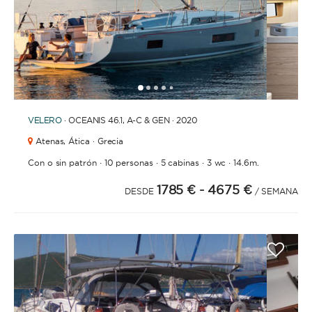
1
2
3
4
6
7
8
9
10
11
12
13
14
15
16
17
18
19
20
21
5
VELERO
· OCEANIS 46.1, A-C & GEN · 2020
Atenas,
Ática · Grecia
·
·
·
·
Con o sin patrón
10 personas
5 cabinas
3 wc
14.6m.
1785 €
- 4675 €
DESDE
/ SEMANA