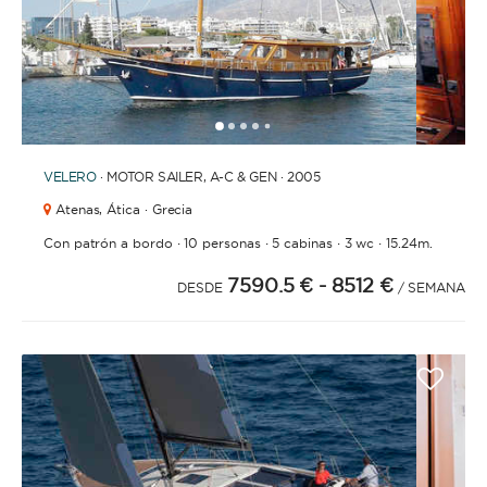
1
2
3
4
6
7
8
9
10
11
12
13
14
15
16
17
18
19
20
21
2
5
VELERO
· MOTOR SAILER, A-C & GEN · 2005
Atenas,
Ática · Grecia
·
·
·
·
Con patrón a bordo
10 personas
5 cabinas
3 wc
15.24m.
7590.5 €
- 8512 €
DESDE
/ SEMANA