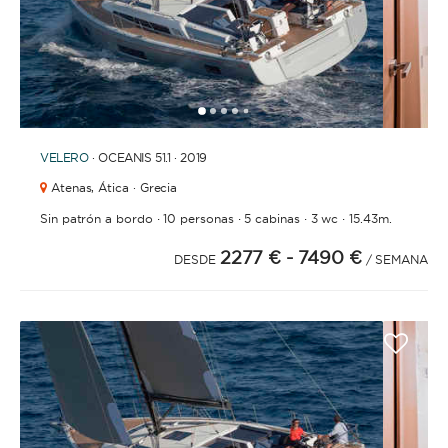
1
2
3
4
6
7
8
9
5
VELERO
· OCEANIS 51.1 · 2019
Atenas,
Ática · Grecia
·
·
·
·
Sin patrón a bordo
10 personas
5 cabinas
3 wc
15.43m.
2277 €
- 7490 €
DESDE
/ SEMANA