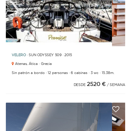
1
2
3
4
6
7
8
9
10
11
12
13
14
15
16
17
18
5
VELERO
· SUN ODYSSEY 509 · 2015
Atenas,
Ática · Grecia
·
·
·
·
Sin patrón a bordo
12 personas
6 cabinas
3 wc
15.38m.
2520 €
DESDE
/ SEMANA