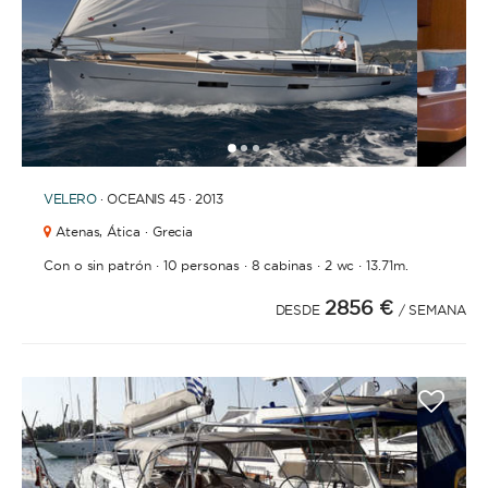
1
2
3
VELERO
· OCEANIS 45 · 2013
Atenas,
Ática · Grecia
·
·
·
·
Con o sin patrón
10 personas
8 cabinas
2 wc
13.71m.
2856 €
DESDE
/ SEMANA