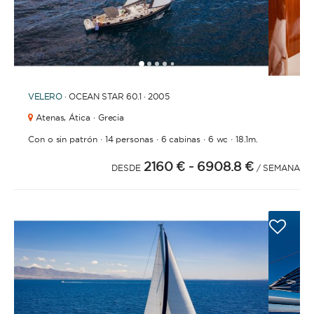
1
2
3
4
6
7
8
9
10
11
12
13
14
15
16
17
18
19
20
21
2
5
VELERO
· OCEAN STAR 60.1 · 2005
Atenas,
Ática · Grecia
·
·
·
·
Con o sin patrón
14 personas
6 cabinas
6 wc
18.1m.
2160 €
- 6908.8 €
DESDE
/ SEMANA