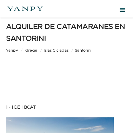
ALQUILER DE CATAMARANES EN
DESTINOS
SANTORINI
EXPERIENCIAS
Yanpy
/
Grecia
/
Islas Cícladas
/
Santorini
PRESUPUESTO GRATUITO
ES
1 - 1 DE 1
BOAT
INICIAR SESIÓN