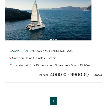
APLICAR
1
2
3
CATAMARÁN
· LAGOON 450 FLYBRIDGE · 2019
Santorini,
Islas Cícladas · Grecia
·
·
·
·
Con o sin patrón
10 personas
5 cabinas
5 wc
13.96m.
4000 €
- 9900 €
DESDE
/ SEMANA
TIPO DE BARCO
1