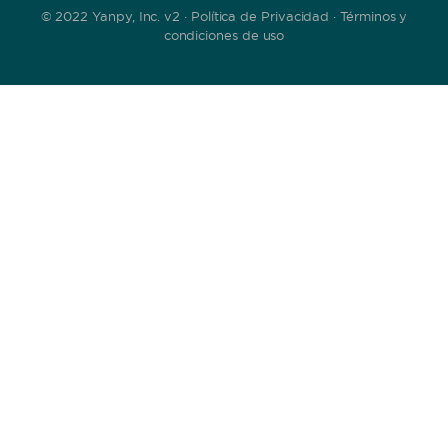
© 2022 Yanpy, Inc. v2 ·
Política de Privacidad
·
Términos y
condiciones de uso