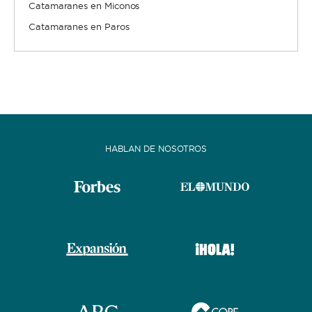
Catamaranes en Miconos
Catamaranes en Paros
CON TRIPULACIÓN
La opción ideal para los que buscan un servicio y
experiencia de lujo. Una tripulación permanente se
HABLAN DE NOSOTROS
encargará de todas las tareas: navegación,
limpieza, elaboración de menus, compra de
provisiones, cocina o incluso entretenemiento.
Para que solo te tengas que preocupar de
disfrutar.
ESLORA