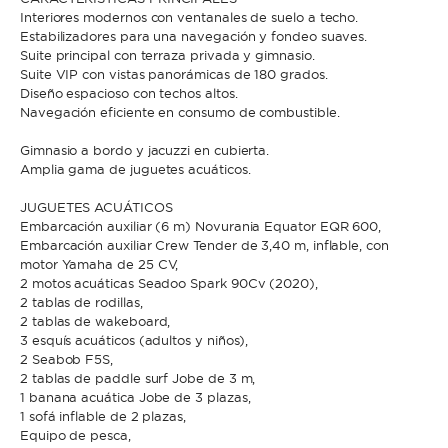
Interiores modernos con ventanales de suelo a techo.
Estabilizadores para una navegación y fondeo suaves.
Suite principal con terraza privada y gimnasio.
* Teléfono
Al enviar esta solicitud, aceptas los
Términos y condiciones de uso
y la
Suite VIP con vistas panorámicas de 180 grados.
Política de Privacidad
.
Diseño espacioso con techos altos.
Navegación eficiente en consumo de combustible.
Al enviar esta solicitud, aceptas los
Términos y condiciones de uso
y la
Gimnasio a bordo y jacuzzi en cubierta.
Política de Privacidad
.
Amplia gama de juguetes acuáticos.
JUGUETES ACUÁTICOS
Embarcación auxiliar (6 m) Novurania Equator EQR 600,
Embarcación auxiliar Crew Tender de 3,40 m, inflable, con
motor Yamaha de 25 CV,
2 motos acuáticas Seadoo Spark 90Cv (2020),
2 tablas de rodillas,
2 tablas de wakeboard,
3 esquís acuáticos (adultos y niños),
2 Seabob F5S,
2 tablas de paddle surf Jobe de 3 m,
1 banana acuática Jobe de 3 plazas,
1 sofá inflable de 2 plazas,
Equipo de pesca,