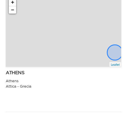
+
−
Leaflet
ATHENS
Athens
Attica - Grecia