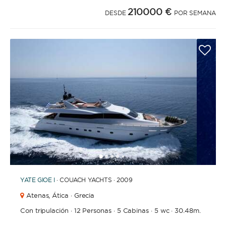
210000 €
DESDE
POR SEMANA
1
2
3
4
6
7
8
9
10
11
12
13
14
15
16
5
YATE
GIOE I
· COUACH YACHTS · 2009
Atenas,
Ática · Grecia
Con tripulación
·
12 Personas
·
5 Cabinas
·
5 wc
·
30.48m.