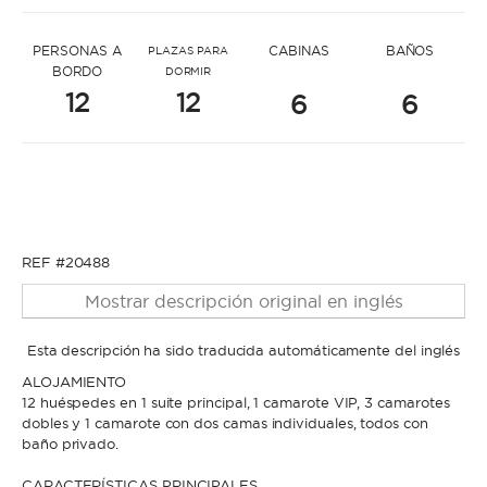
* Mensaje para Sonia
PERSONAS A
CABINAS
BAÑOS
PLAZAS PARA
BORDO
DORMIR
12
12
6
6
* Nombre
* Nombre
REF #20488
* Apellidos
Mostrar descripción original en inglés
* Apellidos
Esta descripción ha sido traducida automáticamente del inglés
ALOJAMIENTO
* Correo electrónico
12 huéspedes en 1 suite principal, 1 camarote VIP, 3 camarotes
dobles y 1 camarote con dos camas individuales, todos con
baño privado.
* Correo electrónico
* Teléfono
CARACTERÍSTICAS PRINCIPALES