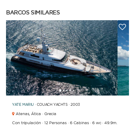
BARCOS SIMILARES
1
2
3
4
6
7
8
9
10
5
YATE
MARIU
· COUACH YACHTS · 2003
Atenas,
Ática · Grecia
Con tripulación
·
12 Personas
·
6 Cabinas
·
6 wc
·
49.9m.