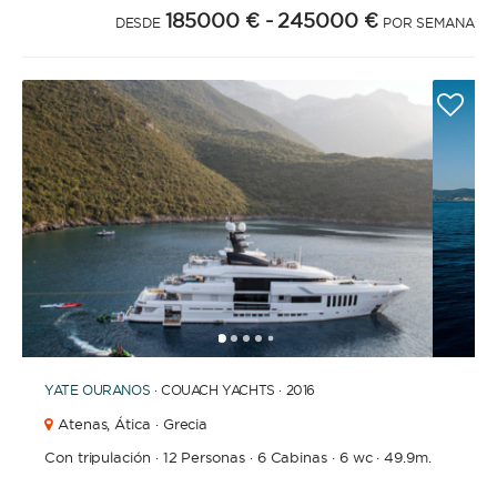
185000 €
- 245000 €
DESDE
POR SEMANA
1
2
3
4
6
7
8
9
10
11
12
13
14
15
16
17
18
19
20
21
2
5
YATE
OURANOS
· COUACH YACHTS · 2016
Atenas,
Ática · Grecia
Con tripulación
·
12 Personas
·
6 Cabinas
·
6 wc
·
49.9m.