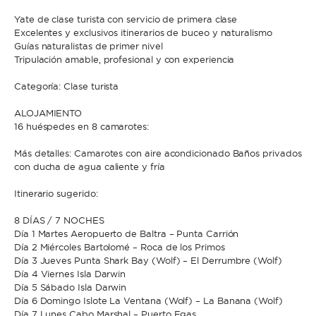
Yate de clase turista con servicio de primera clase
Excelentes y exclusivos itinerarios de buceo y naturalismo
* Teléfono
Guías naturalistas de primer nivel
Al enviar esta solicitud, aceptas los
Términos y condiciones de uso
y la
Tripulación amable, profesional y con experiencia
Política de Privacidad
.
Categoría: Clase turista
Al enviar esta solicitud, aceptas los
Términos y condiciones de uso
y la
Política de Privacidad
.
ALOJAMIENTO
16 huéspedes en 8 camarotes:
Más detalles: Camarotes con aire acondicionado Baños privados
con ducha de agua caliente y fría
Itinerario sugerido:
8 DÍAS / 7 NOCHES
Día 1 Martes Aeropuerto de Baltra – Punta Carrión
Día 2 Miércoles Bartolomé – Roca de los Primos
Día 3 Jueves Punta Shark Bay (Wolf) – El Derrumbre (Wolf)
Día 4 Viernes Isla Darwin
Día 5 Sábado Isla Darwin
Día 6 Domingo Islote La Ventana (Wolf) – La Banana (Wolf)
Día 7 Lunes Cabo Marshal – Puerto Egas