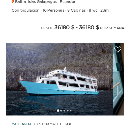
Baltra,
Islas Galapagos · Ecuador
Con tripulación
·
16 Personas
·
8 Cabinas
·
8 wc
·
23m.
36180 $
- 36180 $
DESDE
POR SEMANA
1
2
3
4
6
7
8
9
10
11
12
13
14
15
16
17
18
19
20
21
2
5
YATE
AQUA
· CUSTOM YACHT · 1980