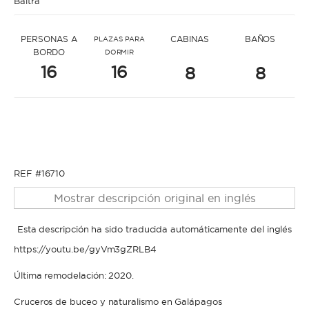
Baltra
* Mensaje para Rodrigo
PERSONAS A
CABINAS
BAÑOS
PLAZAS PARA
BORDO
DORMIR
16
16
8
8
* Nombre
* Nombre
REF #16710
* Apellidos
Mostrar descripción original en inglés
* Apellidos
Esta descripción ha sido traducida automáticamente del inglés
https://youtu.be/gyVm3gZRLB4
* Correo electrónico
Última remodelación: 2020.
* Correo electrónico
Cruceros de buceo y naturalismo en Galápagos
* Teléfono