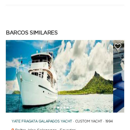
BARCOS SIMILARES
1
2
3
4
6
7
8
9
10
11
5
YATE
FRAGATA GALAPAGOS YACHT
· CUSTOM YACHT · 1994