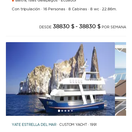
Baltra,
Islas Galapagos · Ecuador
Con tripulación
·
16 Personas
·
8 Cabinas
·
8 wc
·
22.86m.
38830 $
- 38830 $
DESDE
POR SEMANA
1
2
3
4
6
7
8
9
10
11
5
YATE
ESTRELLA DEL MAR
· CUSTOM YACHT · 1991