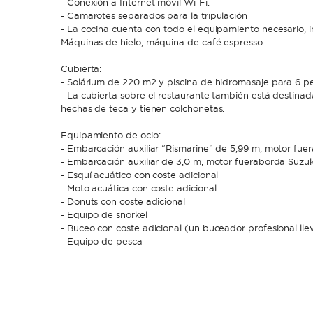
- Conexión a Internet móvil Wi-Fi.
- Camarotes separados para la tripulación
- La cocina cuenta con todo el equipamiento necesario, in
Máquinas de hielo, máquina de café espresso
Cubierta:
- Solárium de 220 m2 y piscina de hidromasaje para 6 p
- La cubierta sobre el restaurante también está destinada 
hechas de teca y tienen colchonetas.
Equipamiento de ocio:
- Embarcación auxiliar “Rismarine” de 5,99 m, motor fue
- Embarcación auxiliar de 3,0 m, motor fueraborda Suzu
- Esquí acuático con coste adicional
- Moto acuática con coste adicional
- Donuts con coste adicional
- Equipo de snorkel
- Buceo con coste adicional (un buceador profesional lle
- Equipo de pesca