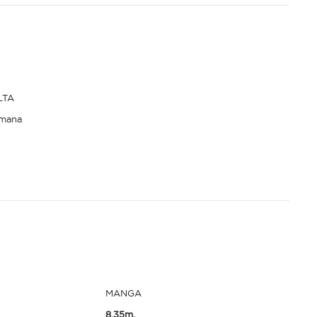
LTA
emana
MANGA
8.35m.