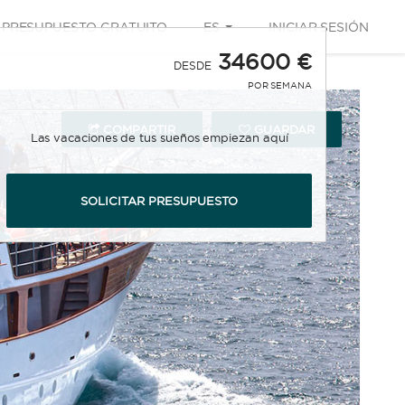
PRESUPUESTO GRATUITO
ES
INICIAR SESIÓN
34600 €
DESDE
POR SEMANA
COMPARTIR
GUARDAR
Las vacaciones de tus sueños empiezan aquí
SOLICITAR PRESUPUESTO