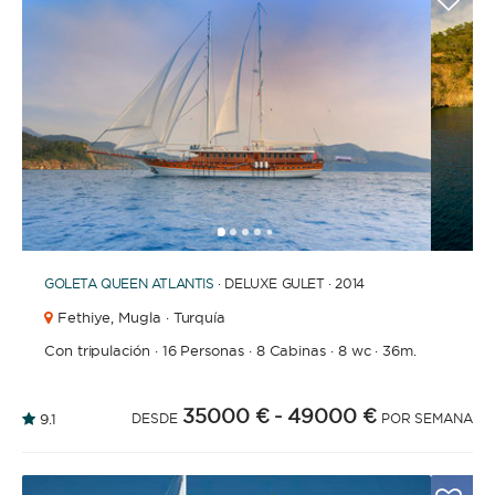
1
2
3
4
6
7
8
9
10
11
12
13
14
15
16
17
18
19
20
21
2
5
GOLETA
QUEEN ATLANTIS
· DELUXE GULET · 2014
Fethiye,
Mugla · Turquía
Con tripulación
·
16 Personas
·
8 Cabinas
·
8 wc
·
36m.
35000 €
- 49000 €
9.1
DESDE
POR SEMANA