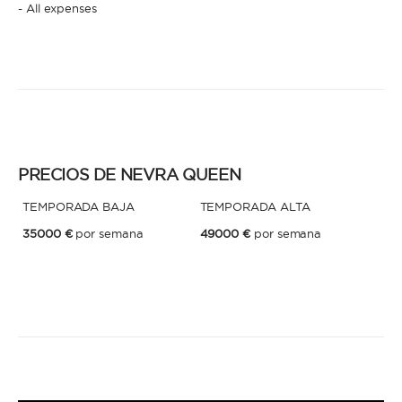
- All expenses
* Teléfono
Al enviar esta solicitud, aceptas los
Términos y condiciones de uso
y la
Política de Privacidad
.
Al enviar esta solicitud, aceptas los
Términos y condiciones de uso
y la
Política de Privacidad
.
PRECIOS DE NEVRA QUEEN
TEMPORADA BAJA
TEMPORADA ALTA
35000 €
por semana
49000 €
por semana