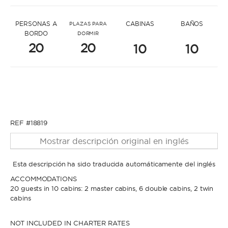
* Mensaje para Oktay
PERSONAS A
CABINAS
BAÑOS
PLAZAS PARA
BORDO
DORMIR
20
20
10
10
* Nombre
* Nombre
REF #18819
* Apellidos
Mostrar descripción original en inglés
* Apellidos
Esta descripción ha sido traducida automáticamente del inglés
ACCOMMODATIONS
* Correo electrónico
20 guests in 10 cabins: 2 master cabins, 6 double cabins, 2 twin
cabins
* Correo electrónico
NOT INCLUDED IN CHARTER RATES
* Teléfono