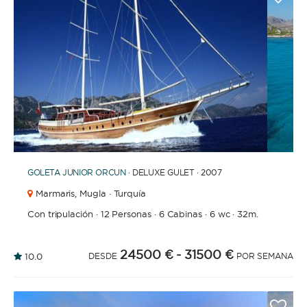
1
2
3
4
6
7
8
9
10
11
12
13
14
15
16
17
18
19
20
21
2
5
GOLETA
JUNIOR ORCUN
· DELUXE GULET · 2007
Marmaris,
Mugla · Turquía
Con tripulación
·
12 Personas
·
6 Cabinas
·
6 wc
·
32m.
24500 €
- 31500 €
10.0
DESDE
POR SEMANA