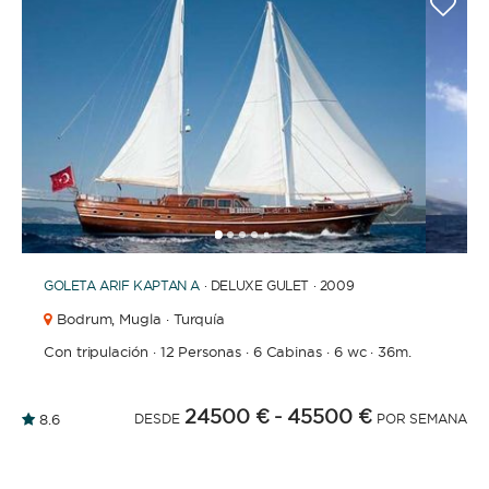
1
2
3
4
6
7
8
9
10
11
12
13
14
15
16
17
18
19
20
21
2
5
GOLETA
ARIF KAPTAN A
· DELUXE GULET · 2009
Bodrum,
Mugla · Turquía
Con tripulación
·
12 Personas
·
6 Cabinas
·
6 wc
·
36m.
24500 €
- 45500 €
8.6
DESDE
POR SEMANA