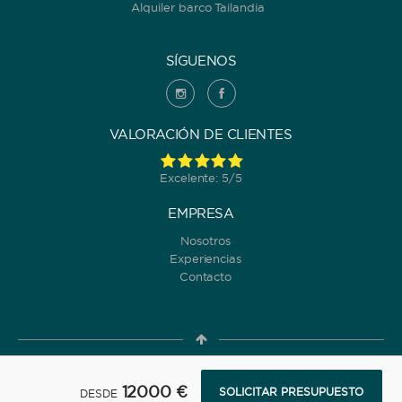
Alquiler barco Tailandia
SÍGUENOS
VALORACIÓN DE CLIENTES
Excelente: 5/5
EMPRESA
Nosotros
Experiencias
Contacto
© 2022 Yanpy, Inc. v2 ·
Política de Privacidad
·
Términos y
12000 €
SOLICITAR PRESUPUESTO
DESDE
condiciones de uso