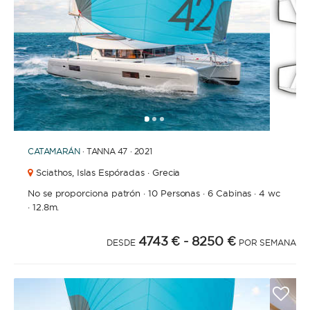
1
2
3
CATAMARÁN
· TANNA 47 · 2021
Sciathos,
Islas Espóradas · Grecia
No se proporciona patrón
·
10 Personas
·
6 Cabinas
·
4 wc
·
12.8m.
4743 €
- 8250 €
DESDE
POR SEMANA