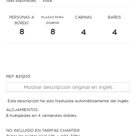
Islas Espóradas
* Mensaje para Katerina
/
Volos
PERSONAS A
CABINAS
BAÑOS
PLAZAS PARA
BORDO
DORMIR
8
8
4
4
* Nombre
* Nombre
REF #20255
* Apellidos
Mostrar descripción original en inglés
* Apellidos
Esta descripción ha sido traducida automáticamente del inglés
ALOJAMIENTOS
* Correo electrónico
8 huéspedes en 4 camarotes dobles.
* Correo electrónico
NO INCLUIDO EN TARIFAS CHARTER
* Teléfono