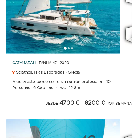
1
2
3
CATAMARÁN
· TANNA 47 · 2020
Sciathos,
Islas Espóradas · Grecia
Alquila este barco con o sin patrón profesional
·
10
Personas
·
6 Cabinas
·
4 wc
·
12.8m.
4700 €
- 8200 €
DESDE
POR SEMANA