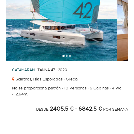
1
2
3
CATAMARÁN
· TANNA 47 · 2020
Sciathos,
Islas Espóradas · Grecia
No se proporciona patrón
·
10 Personas
·
6 Cabinas
·
4 wc
·
12.94m.
2405.5 €
- 6842.5 €
DESDE
POR SEMANA