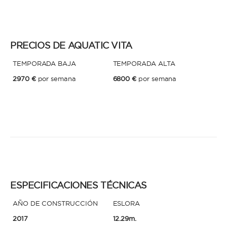
* Teléfono
Al enviar esta solicitud, aceptas los
Términos y condiciones de uso
y la
PRECIOS DE AQUATIC VITA
Política de Privacidad
.
TEMPORADA BAJA
TEMPORADA ALTA
Al enviar esta solicitud, aceptas los
Términos y condiciones de uso
y la
Política de Privacidad
.
2970 €
por semana
6800 €
por semana
ESPECIFICACIONES TÉCNICAS
AÑO DE CONSTRUCCIÓN
ESLORA
2017
12.29m.