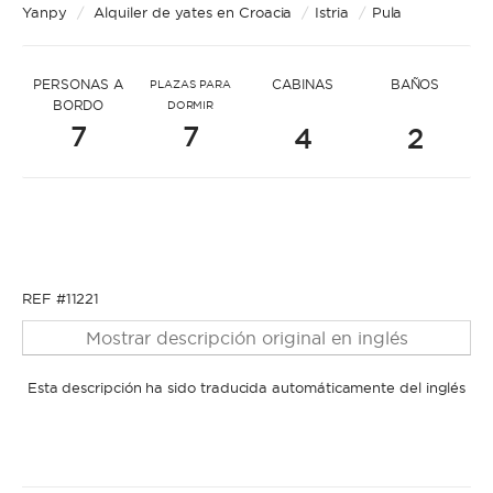
* Mensaje para name2622
Yanpy
/
Alquiler de yates en Croacia
/
Istria
/
Pula
PERSONAS A
CABINAS
BAÑOS
PLAZAS PARA
BORDO
DORMIR
7
7
4
2
* Nombre
* Nombre
* Apellidos
REF #11221
Mostrar descripción original en inglés
* Apellidos
Esta descripción ha sido traducida automáticamente del inglés
* Correo electrónico
* Correo electrónico
* Teléfono