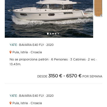
1
2
3
4
6
7
8
9
10
11
12
5
YATE
· BAVARIA E40 FLY · 2020
Pula,
Istria · Croacia
No se proporciona patrón
·
6 Personas
·
3 Cabinas
·
2 wc
·
13.43m.
3150 €
- 6570 €
DESDE
POR SEMANA
YATE
· BAVARIA E40 FLY · 2020
Pula,
Istria · Croacia