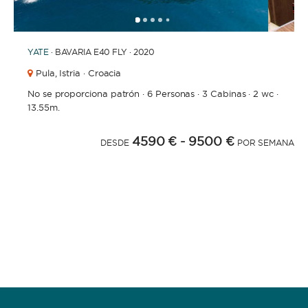
1
2
3
4
6
7
8
9
10
11
12
13
14
15
16
17
18
19
20
21
2
5
YATE
· BAVARIA E40 FLY · 2020
Pula,
Istria · Croacia
No se proporciona patrón
·
6 Personas
·
3 Cabinas
·
2 wc
·
13.55m.
4590 €
- 9500 €
DESDE
POR SEMANA