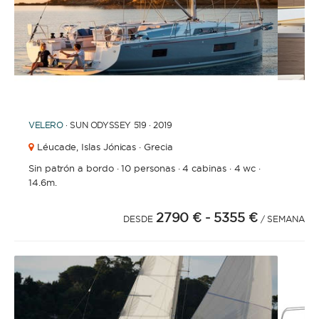
1
2
3
4
6
7
8
9
10
11
12
13
14
15
16
17
18
19
20
21
5
VELERO
· SUN ODYSSEY 519 · 2019
Léucade,
Islas Jónicas · Grecia
Sin patrón a bordo
·
10 personas
·
4 cabinas
·
4 wc
·
14.6m.
2790 €
- 5355 €
DESDE
/ SEMANA