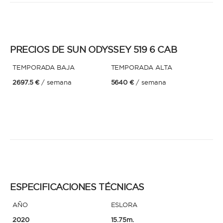
* Teléfono
Al enviar esta solicitud, aceptas los
Términos y condiciones de uso
y la
Política de Privacidad
.
PRECIOS DE SUN ODYSSEY 519 6 CAB
Al enviar esta solicitud, aceptas los
Términos y condiciones de uso
y la
TEMPORADA BAJA
TEMPORADA ALTA
Política de Privacidad
.
2697.5 €
/ semana
5640 €
/ semana
ESPECIFICACIONES TÉCNICAS
AÑO
ESLORA
2020
15.75m.