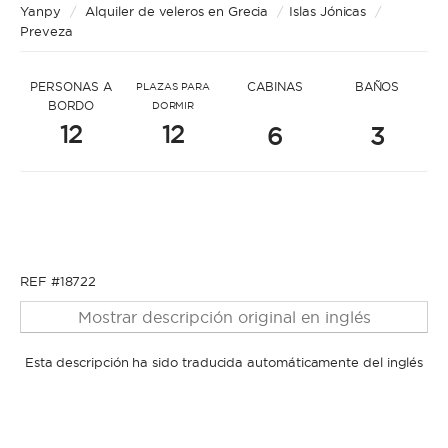
* Mensaje para George
Yanpy
/
Alquiler de veleros en Grecia
/
Islas Jónicas
/
Preveza
PERSONAS A
CABINAS
BAÑOS
PLAZAS PARA
BORDO
DORMIR
12
12
6
3
* Nombre
* Nombre
* Apellidos
REF #18722
Mostrar descripción original en inglés
* Apellidos
Esta descripción ha sido traducida automáticamente del inglés
* Correo electrónico
* Correo electrónico
* Teléfono