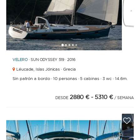
1
2
3
4
6
7
8
9
10
11
12
13
14
15
5
VELERO
· SUN ODYSSEY 519 · 2016
Léucade,
Islas Jónicas · Grecia
Sin patrón a bordo
·
10 personas
·
5 cabinas
·
3 wc
·
14.6m.
2880 €
- 5310 €
DESDE
/ SEMANA