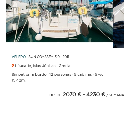
1
2
3
4
6
7
8
9
10
5
VELERO
· SUN ODYSSEY 519 · 2011
Léucade,
Islas Jónicas · Grecia
Sin patrón a bordo
·
12 personas
·
5 cabinas
·
5 wc
·
15.42m.
2070 €
- 4230 €
DESDE
/ SEMANA