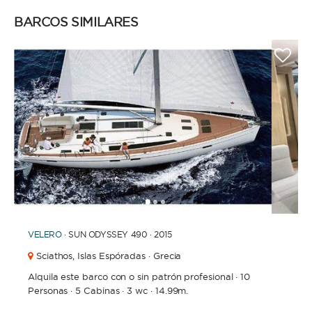
BARCOS SIMILARES
1
2
3
VELERO
· SUN ODYSSEY 490 · 2015
Sciathos,
Islas Espóradas · Grecia
Alquila este barco con o sin patrón profesional
·
10
Personas
·
5 Cabinas
·
3 wc
·
14.99m.