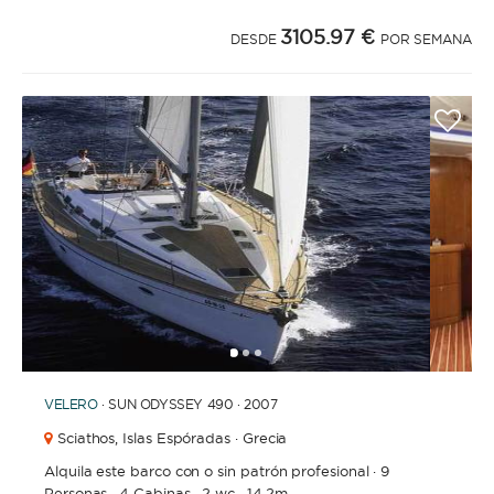
3105.97 €
DESDE
POR SEMANA
1
2
3
VELERO
· SUN ODYSSEY 490 · 2007
Sciathos,
Islas Espóradas · Grecia
Alquila este barco con o sin patrón profesional
·
9
Personas
·
4 Cabinas
·
2 wc
·
14.2m.