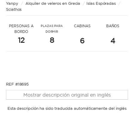
* Mensaje para name3819
Yanpy
/
Alquiler de veleros en Grecia
/
Islas Espóradas
/
Sciathos
PERSONAS A
CABINAS
BAÑOS
PLAZAS PARA
BORDO
DORMIR
12
8
6
4
* Nombre
* Nombre
* Apellidos
REF #18695
Mostrar descripción original en inglés
* Apellidos
Esta descripción ha sido traducida automáticamente del inglés
* Correo electrónico
* Correo electrónico
* Teléfono