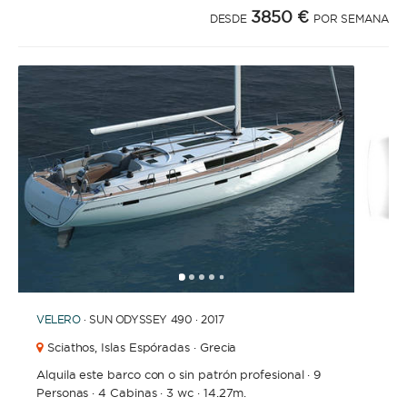
3850 €
DESDE
POR SEMANA
1
2
3
4
6
7
8
5
VELERO
· SUN ODYSSEY 490 · 2017
Sciathos,
Islas Espóradas · Grecia
Alquila este barco con o sin patrón profesional
·
9
Personas
·
4 Cabinas
·
3 wc
·
14.27m.