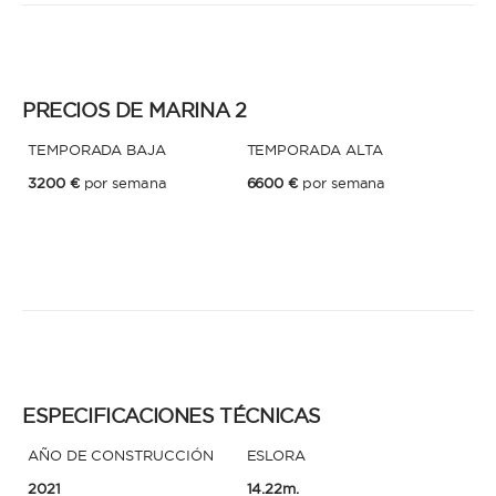
* Teléfono
Al enviar esta solicitud, aceptas los
Términos y condiciones de uso
y la
Política de Privacidad
.
PRECIOS DE MARINA 2
Al enviar esta solicitud, aceptas los
Términos y condiciones de uso
y la
TEMPORADA BAJA
TEMPORADA ALTA
Política de Privacidad
.
3200 €
por semana
6600 €
por semana
ESPECIFICACIONES TÉCNICAS
AÑO DE CONSTRUCCIÓN
ESLORA
2021
14.22m.