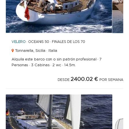
1
2
3
4
6
7
8
9
10
11
12
13
14
15
5
VELERO
· OCEANIS 50 · FINALES DE LOS 70
Tonnarella,
Sicilia · Italia
Alquila este barco con o sin patrón profesional
·
7
Personas
·
3 Cabinas
·
2 wc
·
14.5m.
2400.02 €
DESDE
POR SEMANA