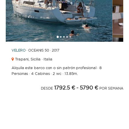
1
2
3
4
6
7
8
9
10
11
12
13
14
15
16
17
18
19
20
21
2
5
VELERO
· OCEANIS 50 · 2017
Trapani,
Sicilia · Italia
Alquila este barco con o sin patrón profesional
·
8
Personas
·
4 Cabinas
·
2 wc
·
13.85m.
1792.5 €
- 5790 €
DESDE
POR SEMANA