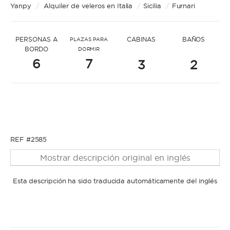
* Mensaje para Stefano
Yanpy
/
Alquiler de veleros en Italia
/
Sicilia
/
Furnari
PERSONAS A
CABINAS
BAÑOS
PLAZAS PARA
BORDO
DORMIR
6
7
3
2
* Nombre
* Nombre
* Apellidos
REF #2585
Mostrar descripción original en inglés
* Apellidos
Esta descripción ha sido traducida automáticamente del inglés
* Correo electrónico
* Correo electrónico
* Teléfono