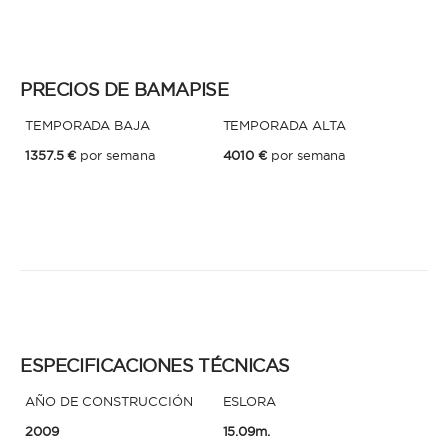
* Teléfono
Al enviar esta solicitud, aceptas los
Términos y condiciones de uso
y la
PRECIOS DE BAMAPISE
Política de Privacidad
.
TEMPORADA BAJA
TEMPORADA ALTA
Al enviar esta solicitud, aceptas los
Términos y condiciones de uso
y la
Política de Privacidad
.
1357.5 €
por semana
4010 €
por semana
ESPECIFICACIONES TÉCNICAS
AÑO DE CONSTRUCCIÓN
ESLORA
2009
15.09m.