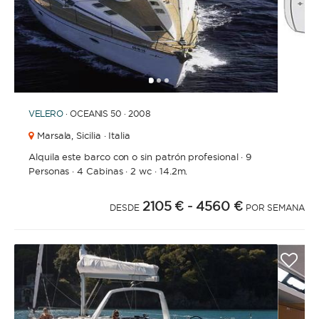
1
2
3
VELERO
· OCEANIS 50 · 2008
Marsala,
Sicilia · Italia
Alquila este barco con o sin patrón profesional
·
9
Personas
·
4 Cabinas
·
2 wc
·
14.2m.
2105 €
- 4560 €
DESDE
POR SEMANA