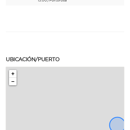
15:00) Portorosa
UBICACIÓN/PUERTO
+
−