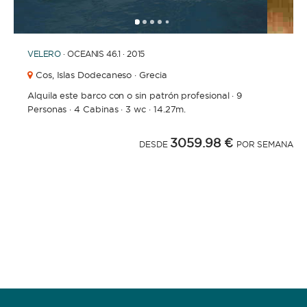
1
2
3
4
6
5
VELERO
· OCEANIS 46.1 · 2015
Cos,
Islas Dodecaneso · Grecia
Alquila este barco con o sin patrón profesional
·
9
Personas
·
4 Cabinas
·
3 wc
·
14.27m.
3059.98 €
DESDE
POR SEMANA