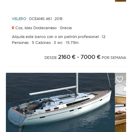
1
2
3
4
VELERO
· OCEANIS 46.1 · 2019
Cos,
Islas Dodecaneso · Grecia
Alquila este barco con o sin patrón profesional
·
12
Personas
·
5 Cabinas
·
3 wc
·
15.75m.
2160 €
- 7000 €
DESDE
POR SEMANA