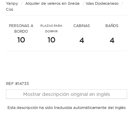
* Mensaje para name3502
Yanpy
/
Alquiler de veleros en Grecia
/
Islas Dodecaneso
/
Cos
PERSONAS A
CABINAS
BAÑOS
PLAZAS PARA
BORDO
DORMIR
10
10
4
4
* Nombre
* Nombre
* Apellidos
REF #14733
Mostrar descripción original en inglés
* Apellidos
Esta descripción ha sido traducida automáticamente del inglés
* Correo electrónico
* Correo electrónico
* Teléfono