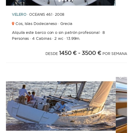
1
2
3
4
6
7
5
VELERO
· OCEANIS 46.1 · 2008
Cos,
Islas Dodecaneso · Grecia
Alquila este barco con o sin patrón profesional
·
8
Personas
·
4 Cabinas
·
2 wc
·
13.99m.
1450 €
- 3500 €
DESDE
POR SEMANA