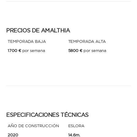
* Teléfono
Al enviar esta solicitud, aceptas los
Términos y condiciones de uso
y la
Política de Privacidad
.
PRECIOS DE AMALTHIA
Al enviar esta solicitud, aceptas los
Términos y condiciones de uso
y la
TEMPORADA BAJA
TEMPORADA ALTA
Política de Privacidad
.
1700 €
por semana
5800 €
por semana
ESPECIFICACIONES TÉCNICAS
AÑO DE CONSTRUCCIÓN
ESLORA
2020
14.6m.