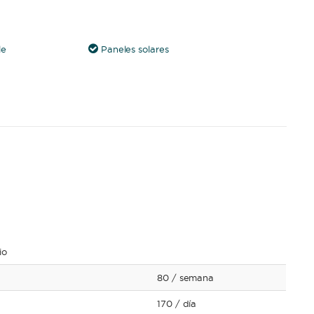
le
Paneles solares
io
80
/ semana
170
/ día