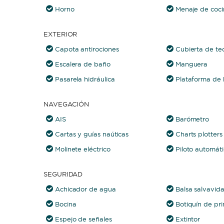
Horno
Menaje de coci
EXTERIOR
Capota antirociones
Cubierta de te
Escalera de baño
Manguera
Pasarela hidráulica
Plataforma de
NAVEGACIÓN
AIS
Barómetro
Cartas y guías naúticas
Charts plotters
Molinete eléctrico
Piloto automát
SEGURIDAD
Achicador de agua
Balsa salvavid
Bocina
Botiquín de pri
Espejo de señales
Extintor