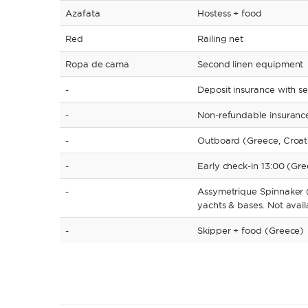
Azafata
Hostess + food
Red
Railing net
Ropa de cama
Second linen equipment
-
Deposit insurance with se
-
Non-refundable insurance
-
Outboard (Greece, Croati
-
Early check-in 13:00 (Gre
-
Assymetrique Spinnaker (O
yachts & bases. Not avail
-
Skipper + food (Greece)