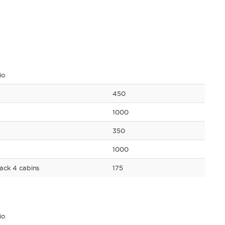
io
450
1000
350
1000
ack 4 cabins
175
io