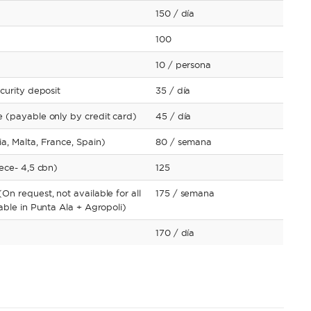
150
/ día
100
10
/ persona
curity deposit
35
/ día
 (payable only by credit card)
45
/ día
a, Malta, France, Spain)
80
/ semana
ece- 4,5 cbn)
125
n request, not available for all
175
/ semana
able in Punta Ala + Agropoli)
170
/ día