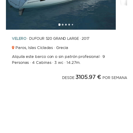
1
2
3
4
6
7
5
VELERO
· DUFOUR 520 GRAND LARGE · 2017
Paros,
Islas Cícladas · Grecia
Alquila este barco con o sin patrón profesional
·
9
Personas
·
4 Cabinas
·
3 wc
·
14.27m.
3105.97 €
DESDE
POR SEMANA