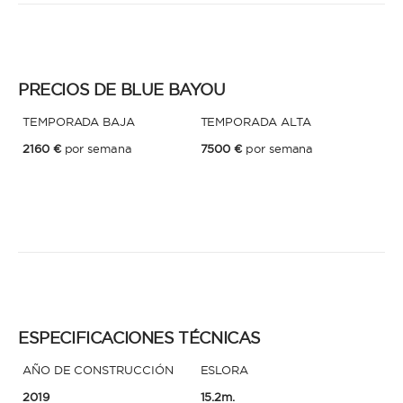
* Teléfono
Al enviar esta solicitud, aceptas los
Términos y condiciones de uso
y la
Política de Privacidad
.
PRECIOS DE BLUE BAYOU
Al enviar esta solicitud, aceptas los
Términos y condiciones de uso
y la
TEMPORADA BAJA
TEMPORADA ALTA
Política de Privacidad
.
2160 €
por semana
7500 €
por semana
ESPECIFICACIONES TÉCNICAS
AÑO DE CONSTRUCCIÓN
ESLORA
2019
15.2m.