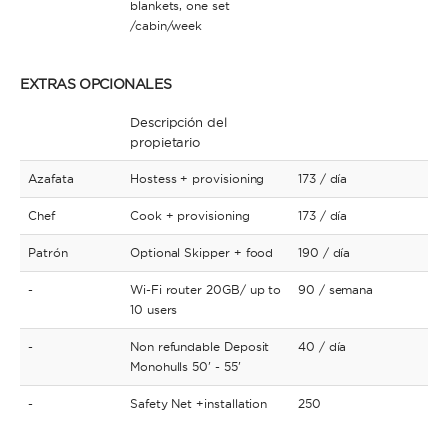
blankets, one set
/cabin/week
EXTRAS OPCIONALES
Descripción del
propietario
Azafata
Hostess + provisioning
173
/ día
Chef
Cook + provisioning
173
/ día
Patrón
Optional Skipper + food
190
/ día
-
Wi-Fi router 20GB/ up to
90
/ semana
10 users
-
Non refundable Deposit
40
/ día
Monohulls 50' - 55'
-
Safety Net +installation
250