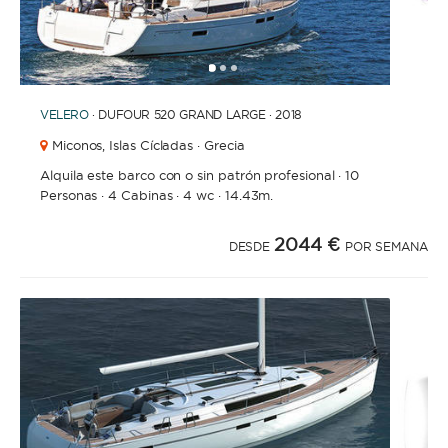
1
2
3
VELERO
· DUFOUR 520 GRAND LARGE · 2018
Miconos,
Islas Cícladas · Grecia
Alquila este barco con o sin patrón profesional
·
10
Personas
·
4 Cabinas
·
4 wc
·
14.43m.
2044 €
DESDE
POR SEMANA