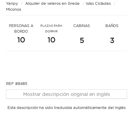
* Mensaje para Katerina
Yanpy
/
Alquiler de veleros en Grecia
/
Islas Cícladas
/
Miconos
PERSONAS A
CABINAS
BAÑOS
PLAZAS PARA
BORDO
DORMIR
10
10
5
3
* Nombre
* Nombre
* Apellidos
REF #8485
Mostrar descripción original en inglés
* Apellidos
Esta descripción ha sido traducida automáticamente del inglés
* Correo electrónico
* Correo electrónico
* Teléfono