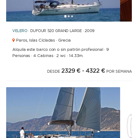
1
2
3
VELERO
· DUFOUR 520 GRAND LARGE · 2009
Paros,
Islas Cícladas · Grecia
Alquila este barco con o sin patrón profesional
·
9
Personas
·
4 Cabinas
·
2 wc
·
14.33m.
2329 €
- 4322 €
DESDE
POR SEMANA