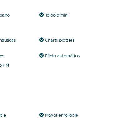
 baño
Toldo bimini
naúticas
Charts plotters
ico
Piloto automático
io FM
ble
Mayor enrollable