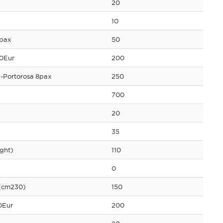
20
10
 pax
50
00Eur
200
a-Portorosa 8pax
250
700
20
35
ight)
110
0
(cm230)
150
0Eur
200