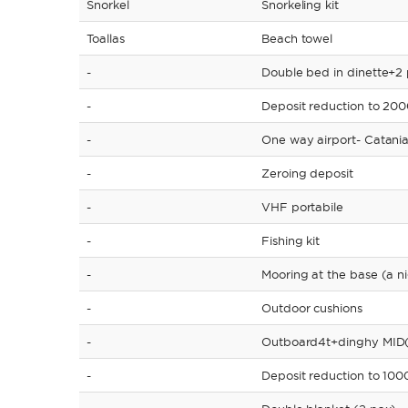
Snorkel
Snorkeling kit
Toallas
Beach towel
-
Double bed in dinette+2
-
Deposit reduction to 20
-
One way airport- Catani
-
Zeroing deposit
-
VHF portabile
-
Fishing kit
-
Mooring at the base (a n
-
Outdoor cushions
-
Outboard4t+dinghy MID
-
Deposit reduction to 100