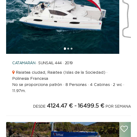
1
2
3
CATAMARÁN
· SUNSAIL 444 · 2019
Raiatea ciudad,
Raiatea (Islas de la Sociedad) ·
Polinesia Francesa
No se proporciona patrón
·
8 Personas
·
4 Cabinas
·
2 wc
·
11.97m.
4124.47 €
- 16499.5 €
DESDE
POR SEMANA