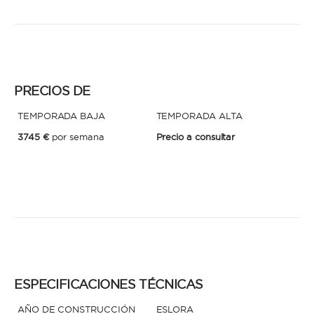
* Teléfono
Al enviar esta solicitud, aceptas los
Términos y condiciones de uso
y la
Política de Privacidad
.
PRECIOS DE
Al enviar esta solicitud, aceptas los
Términos y condiciones de uso
y la
Política de Privacidad
.
TEMPORADA BAJA
TEMPORADA ALTA
3745 €
por semana
Precio a consultar
ESPECIFICACIONES TÉCNICAS
AÑO DE CONSTRUCCIÓN
ESLORA