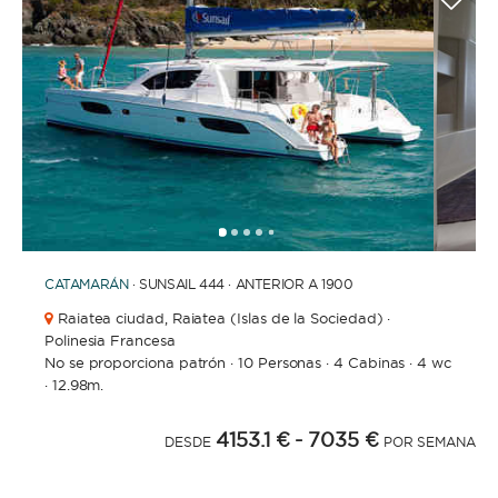
1
2
3
4
6
7
8
9
10
11
12
13
14
15
16
17
18
19
5
CATAMARÁN
· SUNSAIL 444 · ANTERIOR A 1900
Raiatea ciudad,
Raiatea (Islas de la Sociedad) ·
Polinesia Francesa
No se proporciona patrón
·
10 Personas
·
4 Cabinas
·
4 wc
·
12.98m.
4153.1 €
- 7035 €
DESDE
POR SEMANA