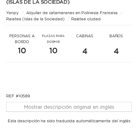
* Mensaje para Matthias
(ISLAS DE LA SOCIEDAD)
Yanpy
/
Alquiler de catamaranes en Polinesia Francesa
/
Raiatea (Islas de la Sociedad)
/
Raiatea ciudad
PERSONAS A
CABINAS
BAÑOS
PLAZAS PARA
BORDO
DORMIR
10
10
4
4
* Nombre
* Nombre
* Apellidos
REF #10589
* Apellidos
Mostrar descripción original en inglés
* Correo electrónico
Esta descripción ha sido traducida automáticamente del inglés
* Correo electrónico
* Teléfono