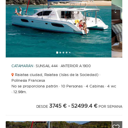
1
2
3
4
6
7
8
9
10
11
12
13
14
15
16
17
18
19
5
CATAMARÁN
· SUNSAIL 444 · ANTERIOR A 1900
Raiatea ciudad,
Raiatea (Islas de la Sociedad) ·
Polinesia Francesa
No se proporciona patrón
·
10 Personas
·
4 Cabinas
·
4 wc
·
12.98m.
3745 €
- 52499.4 €
DESDE
POR SEMANA