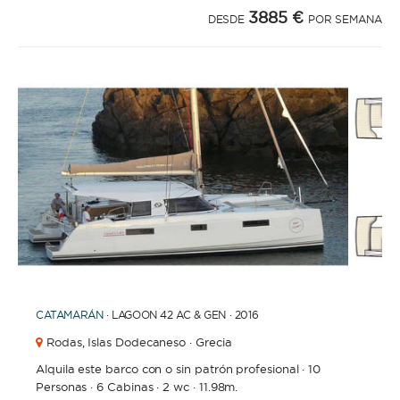
3885 €
DESDE
POR SEMANA
1
2
3
4
6
7
8
9
10
5
CATAMARÁN
· LAGOON 42 AC & GEN · 2016
Rodas,
Islas Dodecaneso · Grecia
Alquila este barco con o sin patrón profesional
·
10
Personas
·
6 Cabinas
·
2 wc
·
11.98m.