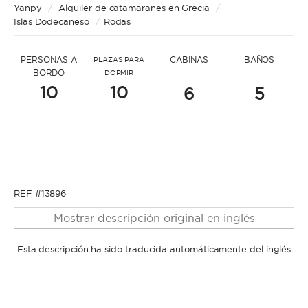
* Mensaje para Sonia
Yanpy
/
Alquiler de catamaranes en Grecia
/
Islas Dodecaneso
/
Rodas
PERSONAS A
CABINAS
BAÑOS
PLAZAS PARA
BORDO
DORMIR
10
10
6
5
* Nombre
* Nombre
* Apellidos
REF #13896
Mostrar descripción original en inglés
* Apellidos
Esta descripción ha sido traducida automáticamente del inglés
* Correo electrónico
* Correo electrónico
* Teléfono