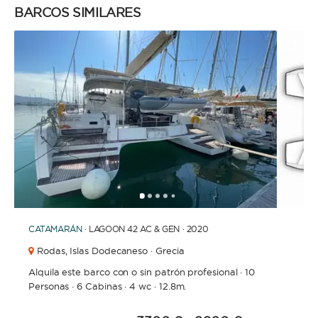
BARCOS SIMILARES
1
2
3
4
6
7
8
9
10
11
12
13
5
CATAMARÁN
· LAGOON 42 AC & GEN · 2020
Rodas,
Islas Dodecaneso · Grecia
Alquila este barco con o sin patrón profesional
·
10
Personas
·
6 Cabinas
·
4 wc
·
12.8m.