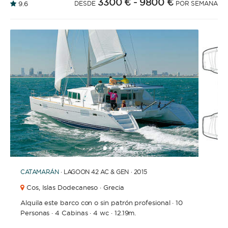
3300 €
- 9800 €
9.6
DESDE
POR SEMANA
1
2
3
4
CATAMARÁN
· LAGOON 42 AC & GEN · 2015
Cos,
Islas Dodecaneso · Grecia
Alquila este barco con o sin patrón profesional
·
10
Personas
·
4 Cabinas
·
4 wc
·
12.19m.