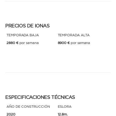
* Teléfono
Al enviar esta solicitud, aceptas los
Términos y condiciones de uso
y la
Política de Privacidad
.
PRECIOS DE IONAS
Al enviar esta solicitud, aceptas los
Términos y condiciones de uso
y la
TEMPORADA BAJA
TEMPORADA ALTA
Política de Privacidad
.
2880 €
por semana
8900 €
por semana
ESPECIFICACIONES TÉCNICAS
AÑO DE CONSTRUCCIÓN
ESLORA
2020
12.8m.