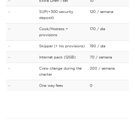
-
Extra Linen 1 set
10
-
SUP(+300 security
120
/ semana
deposit)
-
Cook/Hostess +
170
/ día
provisions
-
Skipper (+ his provisions)
190
/ día
-
Internet pack (12GB)
70
/ semana
-
Crew change during the
200
/ semana
charter
-
One way fees
0