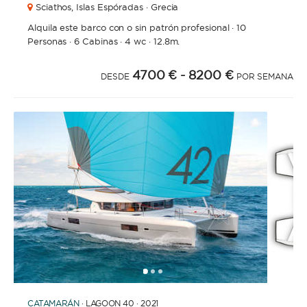
Sciathos,
Islas Espóradas · Grecia
Alquila este barco con o sin patrón profesional
·
10
Personas
·
6 Cabinas
·
4 wc
·
12.8m.
4700 €
- 8200 €
DESDE
POR SEMANA
1
2
3
CATAMARÁN
· LAGOON 40 · 2021