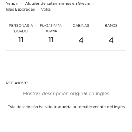
* Mensaje para A.
Yanpy
/
Alquiler de catamaranes en Grecia
/
Islas Espóradas
/
Volos
PERSONAS A
CABINAS
BAÑOS
PLAZAS PARA
BORDO
DORMIR
11
11
4
4
* Nombre
* Nombre
* Apellidos
REF #18583
Mostrar descripción original en inglés
* Apellidos
Esta descripción ha sido traducida automáticamente del inglés
* Correo electrónico
* Correo electrónico
* Teléfono