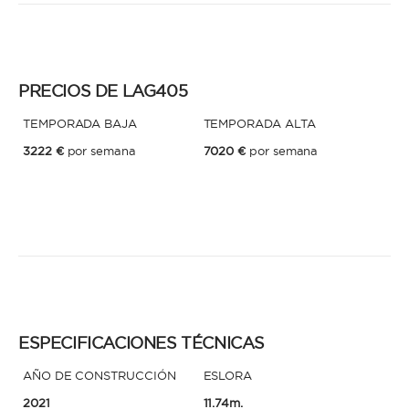
* Teléfono
Al enviar esta solicitud, aceptas los
Términos y condiciones de uso
y la
Política de Privacidad
.
PRECIOS DE LAG405
Al enviar esta solicitud, aceptas los
Términos y condiciones de uso
y la
TEMPORADA BAJA
TEMPORADA ALTA
Política de Privacidad
.
3222 €
por semana
7020 €
por semana
ESPECIFICACIONES TÉCNICAS
AÑO DE CONSTRUCCIÓN
ESLORA
2021
11.74m.