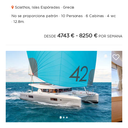
Sciathos,
Islas Espóradas · Grecia
No se proporciona patrón
·
10 Personas
·
6 Cabinas
·
4 wc
·
12.8m.
4743 €
- 8250 €
DESDE
POR SEMANA
1
2
3