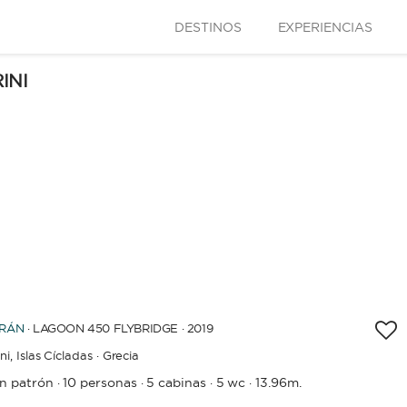
DESTINOS
EXPERIENCIAS
CAPACIDAD
BAÑOS
INI
AÑO DE CONSTRUCCIÓN / RENOVACIÓN
CAR
APLICAR
RÁN
· LAGOON 450 FLYBRIDGE · 2019
ni,
Islas Cícladas · Grecia
in patrón
10 personas
5 cabinas
5 wc
13.96m.
·
·
·
·