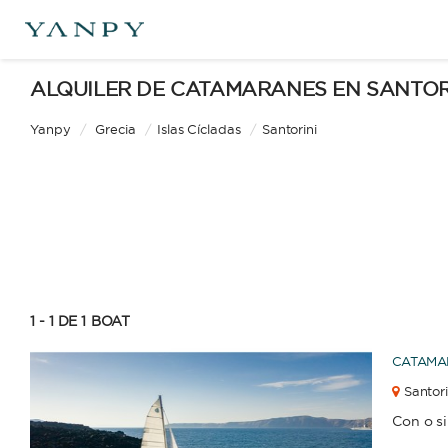
Catamarán
Goleta
ALQUILER DE CATAMARANES EN SANTOR
Yanpy
/
Grecia
/
Islas Cícladas
/
Santorini
Velero
Yate
APLI
1 - 1 DE 1
BOAT
CATAMA
Santori
Con o s