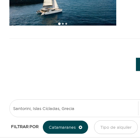
1
2
3
FILTRAR POR
Catamaranes
Tipo de alquiler