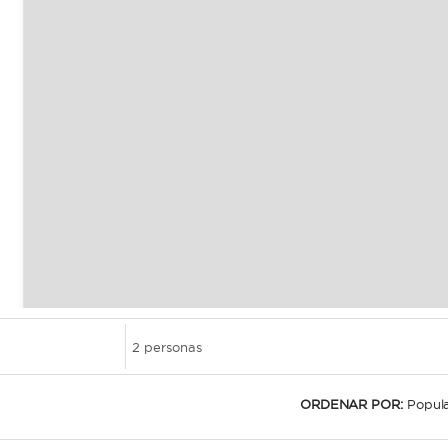
ORDENAR POR:
Popul
Le