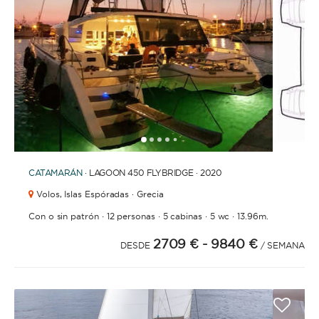
BAÑOS
1
2
3
4
6
7
8
9
10
11
12
13
14
15
16
17
18
19
20
5
AÑO DE CONSTRUCCIÓN / RENOVACIÓN
CATAMARÁN
· LAGOON 450 FLYBRIDGE · 2020
Volos,
Islas Espóradas · Grecia
·
·
·
·
Con o sin patrón
12 personas
5 cabinas
5 wc
13.96m.
2709 €
- 9840 €
ORDENAR POR
DESDE
/ SEMANA