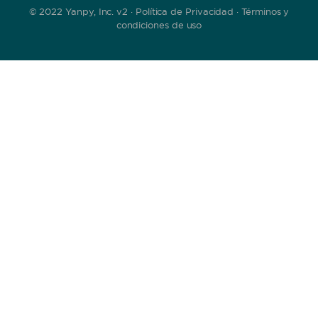
© 2022 Yanpy, Inc. v2 ·
Política de Privacidad
·
Términos y
condiciones de uso