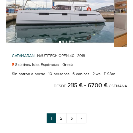
1
2
3
4
6
7
8
9
10
11
12
13
14
15
16
17
18
19
20
21
2
5
CATAMARÁN
· NAUTITECH OPEN 40 · 2018
Sciathos,
Islas Espóradas · Grecia
·
·
·
·
Sin patrón a bordo
10 personas
6 cabinas
2 wc
11.98m.
2115 €
- 6700 €
DESDE
/ SEMANA
1
2
3
›