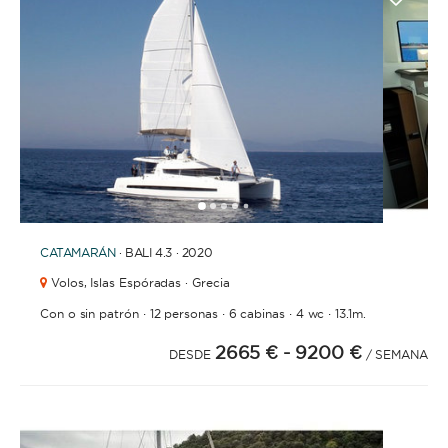
1
2
3
4
6
7
8
9
10
11
12
13
14
15
16
17
18
19
20
21
2
5
CATAMARÁN
· BALI 4.3 · 2020
Volos,
Islas Espóradas · Grecia
·
·
·
·
Con o sin patrón
12 personas
6 cabinas
4 wc
13.1m.
2665 €
- 9200 €
DESDE
/ SEMANA