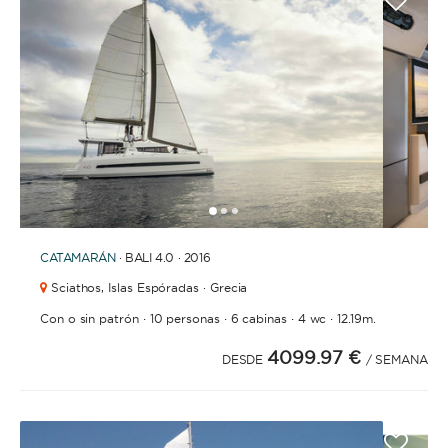
1
2
3
CATAMARÁN
· BALI 4.0 · 2016
Sciathos,
Islas Espóradas · Grecia
·
·
·
·
Con o sin patrón
10 personas
6 cabinas
4 wc
12.19m.
4099.97 €
DESDE
/ SEMANA