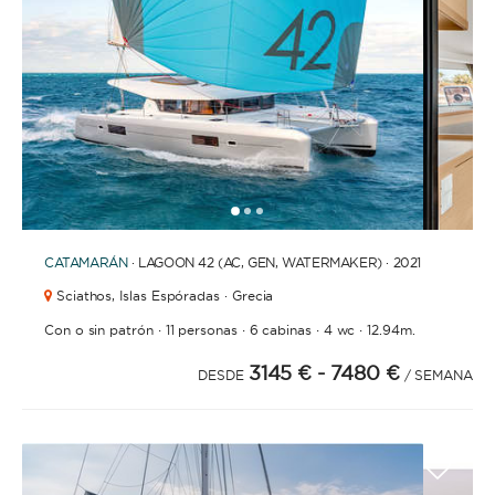
1
2
3
CATAMARÁN
· LAGOON 42 (AC, GEN, WATERMAKER) · 2021
Sciathos,
Islas Espóradas · Grecia
·
·
·
·
Con o sin patrón
11 personas
6 cabinas
4 wc
12.94m.
3145 €
- 7480 €
DESDE
/ SEMANA