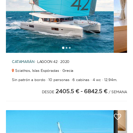
1
2
3
CATAMARÁN
· LAGOON 42 · 2020
Sciathos,
Islas Espóradas · Grecia
·
·
·
·
Sin patrón a bordo
10 personas
6 cabinas
4 wc
12.94m.
2405.5 €
- 6842.5 €
DESDE
/ SEMANA