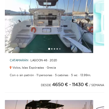
CON TRIPULACIÓN
La opción ideal para los que buscan un servicio y
experiencia de lujo. Una tripulación permanente se
encargará de todas las tareas: navegación,
limpieza, elaboración de menus, compra de
provisiones, cocina o incluso entretenemiento.
Para que solo te tengas que preocupar de
1
2
3
4
6
7
8
9
10
11
12
13
14
5
disfrutar.
CATAMARÁN
· LAGOON 46 · 2020
Volos,
Islas Espóradas · Grecia
ESLORA
·
·
·
·
Con o sin patrón
11 personas
5 cabinas
5 wc
13.99m.
4650 €
- 11430 €
DESDE
/ SEMANA
0
60
m.
m.
CAPACIDAD