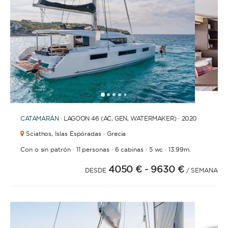
1
2
3
4
6
7
8
9
10
11
12
13
14
15
16
17
18
19
20
21
2
5
CATAMARÁN
· LAGOON 46 (AC, GEN, WATERMAKER) · 2020
Sciathos,
Islas Espóradas · Grecia
·
·
·
·
Con o sin patrón
11 personas
6 cabinas
5 wc
13.99m.
4050 €
- 9630 €
DESDE
/ SEMANA