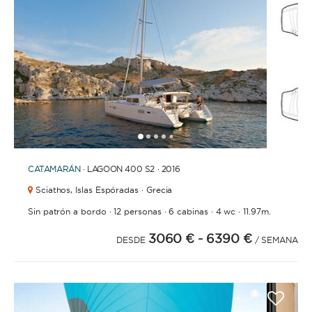
1
2
3
4
6
7
8
9
10
11
12
13
5
CATAMARÁN
· LAGOON 400 S2 · 2016
Sciathos,
Islas Espóradas · Grecia
·
·
·
·
Sin patrón a bordo
12 personas
6 cabinas
4 wc
11.97m.
3060 €
- 6390 €
DESDE
/ SEMANA