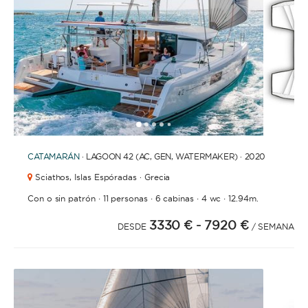
1
2
3
4
6
7
8
9
10
11
12
13
14
15
16
17
18
19
20
21
2
5
CATAMARÁN
· LAGOON 42 (AC, GEN, WATERMAKER) · 2020
Sciathos,
Islas Espóradas · Grecia
·
·
·
·
Con o sin patrón
11 personas
6 cabinas
4 wc
12.94m.
3330 €
- 7920 €
DESDE
/ SEMANA