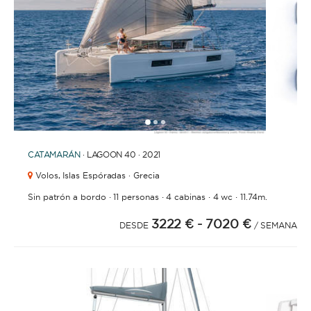
1
2
3
CATAMARÁN
· LAGOON 40 · 2021
Volos,
Islas Espóradas · Grecia
·
·
·
·
Sin patrón a bordo
11 personas
4 cabinas
4 wc
11.74m.
3222 €
- 7020 €
DESDE
/ SEMANA