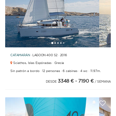
1
2
3
4
6
7
8
9
10
11
12
13
14
15
16
5
CATAMARÁN
· LAGOON 400 S2 · 2016
Sciathos,
Islas Espóradas · Grecia
·
·
·
·
Sin patrón a bordo
12 personas
6 cabinas
4 wc
11.97m.
3348 €
- 7190 €
DESDE
/ SEMANA