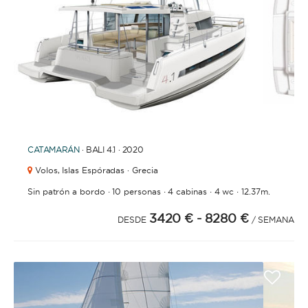
1
2
3
4
CATAMARÁN
· BALI 4.1 · 2020
Volos,
Islas Espóradas · Grecia
·
·
·
·
Sin patrón a bordo
10 personas
4 cabinas
4 wc
12.37m.
3420 €
- 8280 €
DESDE
/ SEMANA