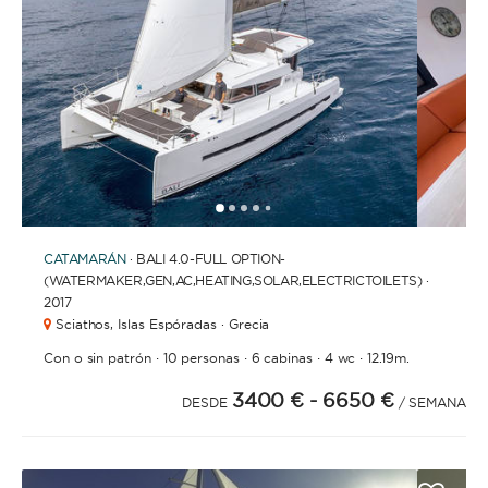
1
2
3
4
6
7
8
9
10
11
12
13
14
5
CATAMARÁN
· BALI 4.0-FULL OPTION-
(WATERMAKER,GEN,AC,HEATING,SOLAR,ELECTRICTOILETS) ·
2017
Sciathos,
Islas Espóradas · Grecia
·
·
·
·
Con o sin patrón
10 personas
6 cabinas
4 wc
12.19m.
3400 €
- 6650 €
DESDE
/ SEMANA