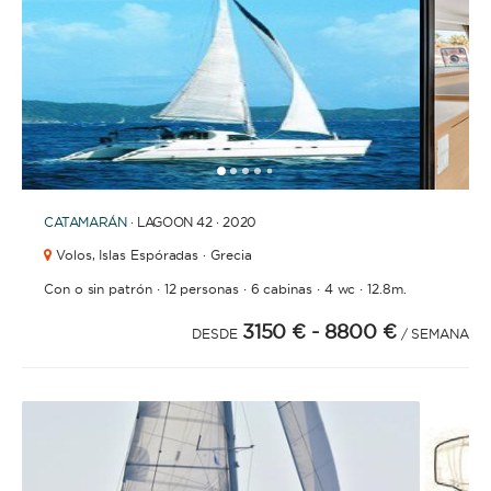
1
2
3
4
6
5
CATAMARÁN
· LAGOON 42 · 2020
Volos,
Islas Espóradas · Grecia
·
·
·
·
Con o sin patrón
12 personas
6 cabinas
4 wc
12.8m.
3150 €
- 8800 €
DESDE
/ SEMANA