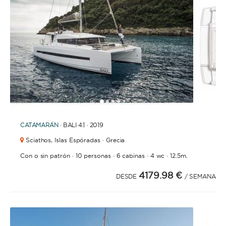
1
2
3
4
5
CATAMARÁN
· BALI 4.1 · 2019
Sciathos,
Islas Espóradas · Grecia
·
·
·
·
Con o sin patrón
10 personas
6 cabinas
4 wc
12.5m.
4179.98 €
DESDE
/ SEMANA