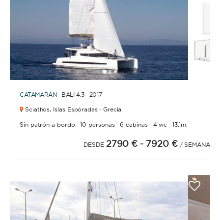
1
2
3
CATAMARÁN
· BALI 4.3 · 2017
Sciathos,
Islas Espóradas · Grecia
·
·
·
·
Sin patrón a bordo
10 personas
6 cabinas
4 wc
13.1m.
2790 €
- 7920 €
DESDE
/ SEMANA