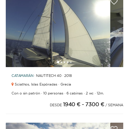
1
2
3
4
6
7
8
9
10
11
12
13
14
15
16
17
18
19
5
CATAMARÁN
· NAUTITECH 40 · 2018
Sciathos,
Islas Espóradas · Grecia
·
·
·
·
Con o sin patrón
10 personas
6 cabinas
2 wc
12m.
1940 €
- 7300 €
DESDE
/ SEMANA