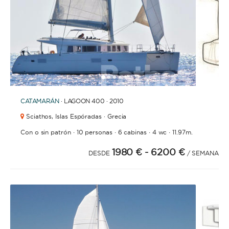
1
2
3
4
6
7
8
9
10
11
12
13
14
15
16
17
18
19
20
21
2
5
CATAMARÁN
· LAGOON 400 · 2010
Sciathos,
Islas Espóradas · Grecia
·
·
·
·
Con o sin patrón
10 personas
6 cabinas
4 wc
11.97m.
1980 €
- 6200 €
DESDE
/ SEMANA