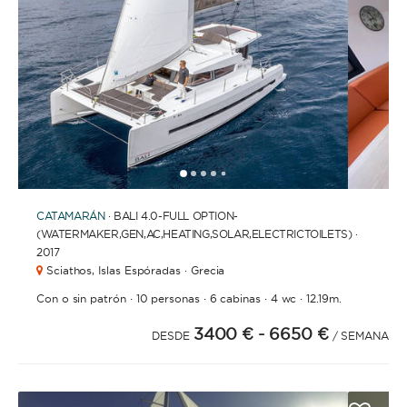
1
2
3
4
6
7
8
9
10
11
12
13
14
5
CATAMARÁN
· BALI 4.0-FULL OPTION-
(WATERMAKER,GEN,AC,HEATING,SOLAR,ELECTRICTOILETS) ·
2017
Sciathos,
Islas Espóradas · Grecia
·
·
·
·
Con o sin patrón
10 personas
6 cabinas
4 wc
12.19m.
3400 €
- 6650 €
DESDE
/ SEMANA