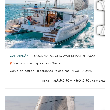
1
2
3
4
6
7
8
9
10
11
12
13
14
15
16
17
18
19
20
21
2
5
CATAMARÁN
· LAGOON 42 (AC, GEN, WATERMAKER) · 2020
Sciathos,
Islas Espóradas · Grecia
·
·
·
·
Con o sin patrón
11 personas
6 cabinas
4 wc
12.94m.
3330 €
- 7920 €
DESDE
/ SEMANA