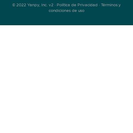
© 2022 Yanpy, Inc. v2 ·
Política de Privacidad
·
Términos y
condiciones de uso