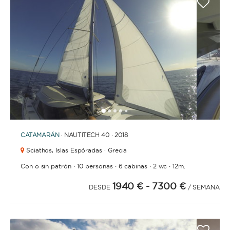
1
2
3
4
6
7
8
9
10
11
12
13
14
15
16
17
18
19
5
CATAMARÁN
· NAUTITECH 40 · 2018
Sciathos,
Islas Espóradas · Grecia
·
·
·
·
Con o sin patrón
10 personas
6 cabinas
2 wc
12m.
1940 €
- 7300 €
DESDE
/ SEMANA