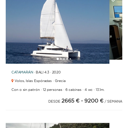
1
2
3
4
6
7
8
9
10
11
12
13
14
15
16
17
18
19
20
21
2
5
CATAMARÁN
· BALI 4.3 · 2020
Volos,
Islas Espóradas · Grecia
·
·
·
·
Con o sin patrón
12 personas
6 cabinas
4 wc
13.1m.
2665 €
- 9200 €
DESDE
/ SEMANA