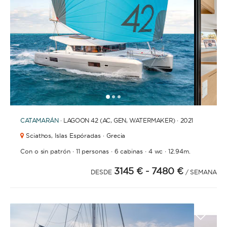
1
2
3
CATAMARÁN
· LAGOON 42 (AC, GEN, WATERMAKER) · 2021
Sciathos,
Islas Espóradas · Grecia
·
·
·
·
Con o sin patrón
11 personas
6 cabinas
4 wc
12.94m.
3145 €
- 7480 €
DESDE
/ SEMANA