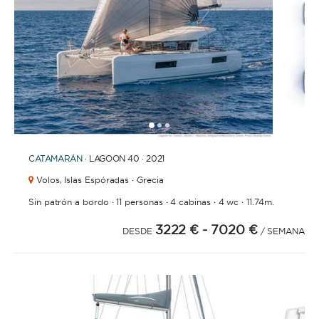
1
2
3
CATAMARÁN
· LAGOON 40 · 2021
Volos,
Islas Espóradas · Grecia
·
·
·
·
Sin patrón a bordo
11 personas
4 cabinas
4 wc
11.74m.
3222 €
- 7020 €
DESDE
/ SEMANA