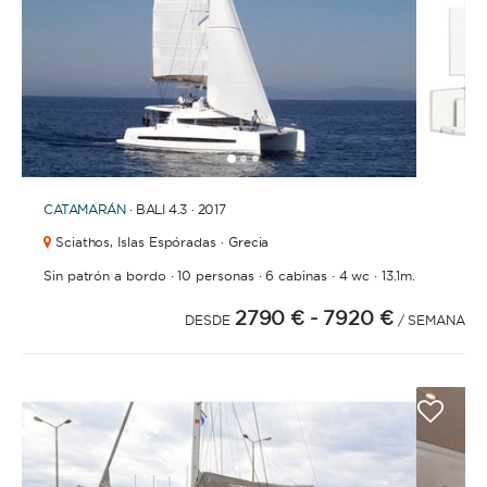
1
2
3
CATAMARÁN
· BALI 4.3 · 2017
Sciathos,
Islas Espóradas · Grecia
·
·
·
·
Sin patrón a bordo
10 personas
6 cabinas
4 wc
13.1m.
2790 €
- 7920 €
DESDE
/ SEMANA