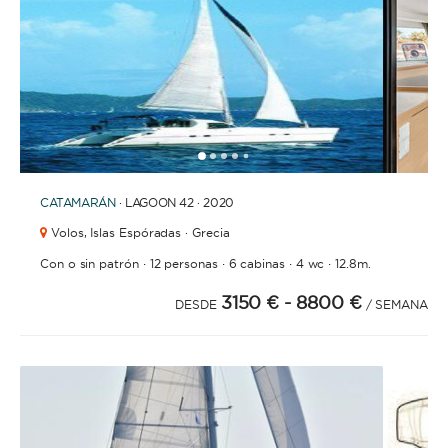
1
2
3
4
6
5
CATAMARÁN
· LAGOON 42 · 2020
Volos,
Islas Espóradas · Grecia
·
·
·
·
Con o sin patrón
12 personas
6 cabinas
4 wc
12.8m.
3150 €
- 8800 €
DESDE
/ SEMANA