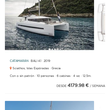
1
2
3
4
5
CATAMARÁN
· BALI 4.1 · 2019
Sciathos,
Islas Espóradas · Grecia
·
·
·
·
Con o sin patrón
10 personas
6 cabinas
4 wc
12.5m.
4179.98 €
DESDE
/ SEMANA