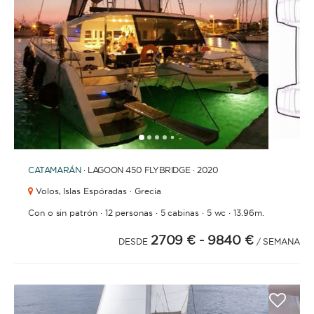
BAÑOS
1
2
3
4
6
7
8
9
10
11
12
13
14
15
16
17
18
19
20
5
AÑO DE CONSTRUCCIÓN / RENOVACIÓN
CATAMARÁN
· LAGOON 450 FLYBRIDGE · 2020
Volos,
Islas Espóradas · Grecia
·
·
·
·
Con o sin patrón
12 personas
5 cabinas
5 wc
13.96m.
2709 €
- 9840 €
ORDENAR POR
DESDE
/ SEMANA