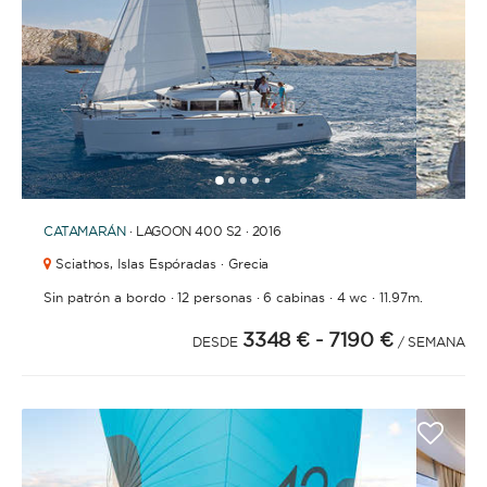
1
2
3
4
6
7
8
9
10
11
12
13
14
15
16
5
CATAMARÁN
· LAGOON 400 S2 · 2016
Sciathos,
Islas Espóradas · Grecia
·
·
·
·
Sin patrón a bordo
12 personas
6 cabinas
4 wc
11.97m.
3348 €
- 7190 €
DESDE
/ SEMANA