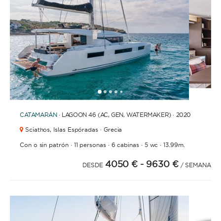
1
2
3
4
6
7
8
9
10
11
12
13
14
15
16
17
18
19
20
21
2
5
CATAMARÁN
· LAGOON 46 (AC, GEN, WATERMAKER) · 2020
Sciathos,
Islas Espóradas · Grecia
·
·
·
·
Con o sin patrón
11 personas
6 cabinas
5 wc
13.99m.
4050 €
- 9630 €
DESDE
/ SEMANA