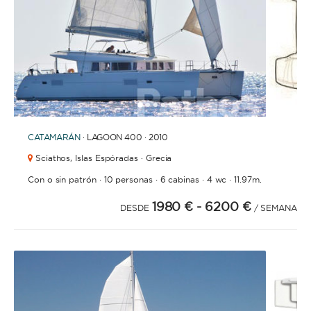
1
2
3
4
6
7
8
9
10
11
12
13
14
15
16
17
18
19
20
21
2
5
CATAMARÁN
· LAGOON 400 · 2010
Sciathos,
Islas Espóradas · Grecia
·
·
·
·
Con o sin patrón
10 personas
6 cabinas
4 wc
11.97m.
1980 €
- 6200 €
DESDE
/ SEMANA