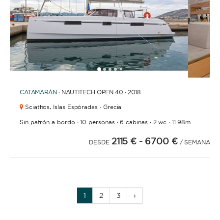
1
2
3
4
6
7
8
9
10
11
12
13
14
15
16
17
18
19
20
21
2
5
CATAMARÁN
· NAUTITECH OPEN 40 · 2018
Sciathos,
Islas Espóradas · Grecia
·
·
·
·
Sin patrón a bordo
10 personas
6 cabinas
2 wc
11.98m.
2115 €
- 6700 €
DESDE
/ SEMANA
1
2
3
›