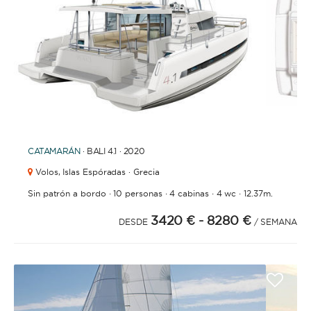
1
2
3
4
CATAMARÁN
· BALI 4.1 · 2020
Volos,
Islas Espóradas · Grecia
·
·
·
·
Sin patrón a bordo
10 personas
4 cabinas
4 wc
12.37m.
3420 €
- 8280 €
DESDE
/ SEMANA