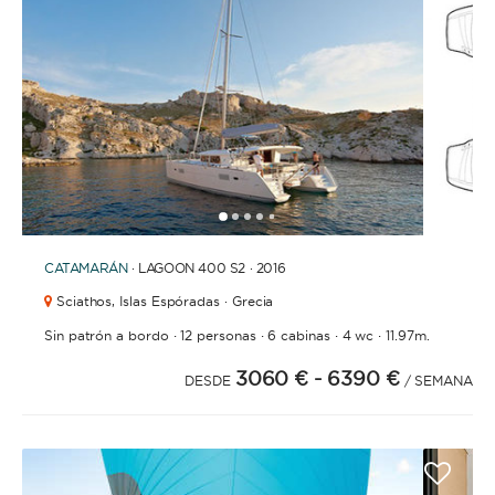
1
2
3
4
6
7
8
9
10
11
12
13
5
CATAMARÁN
· LAGOON 400 S2 · 2016
Sciathos,
Islas Espóradas · Grecia
·
·
·
·
Sin patrón a bordo
12 personas
6 cabinas
4 wc
11.97m.
3060 €
- 6390 €
DESDE
/ SEMANA