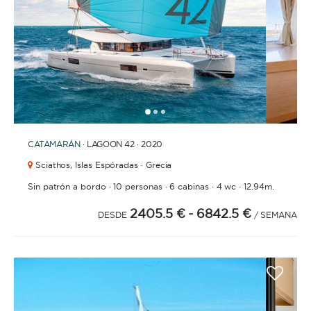
1
2
3
CATAMARÁN
· LAGOON 42 · 2020
Sciathos,
Islas Espóradas · Grecia
·
·
·
·
Sin patrón a bordo
10 personas
6 cabinas
4 wc
12.94m.
2405.5 €
- 6842.5 €
DESDE
/ SEMANA