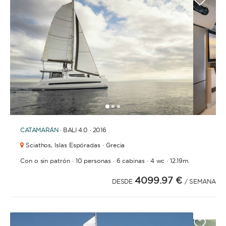
1
2
3
CATAMARÁN
· BALI 4.0 · 2016
Sciathos,
Islas Espóradas · Grecia
·
·
·
·
Con o sin patrón
10 personas
6 cabinas
4 wc
12.19m.
4099.97 €
DESDE
/ SEMANA